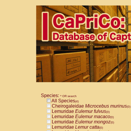
Species:
* OR search
All Species
(4)
Cheirogaleidae
Microcebus murinus
(0)
Lemuridae
Eulemur fulvus
(0)
Lemuridae
Eulemur macaco
(0)
Lemuridae
Eulemur mongoz
(0)
Lemuridae
Lemur catta
(0)