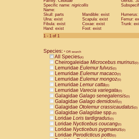
Family: Cebidae
Genus:
S
Cebidae
Saguinus midas
(0)
Specific name:
nigricollis
Subspecif
Cebidae
Saguinus mystax
(0)
Name:
Cebidae
Saguinus nigricollis
Skull: parts
Mandible: exist
(1)
Humerus: 
Cebidae
Saguinus oedipus
Ulna: exist
Scapula: exist
Femur: ex
(0)
Fibula: exist
Coxae: exist
Trunk: exi
Cebidae
Saguinus weddelli
(0)
Hand: exist
Foot: exist
Cebidae
Saguinus
spp.
(0)
Cebidae
Aotus trivirgatus
1 - 1 of 1
(0)
Cebidae
Cebus albifrons
(0)
Cebidae
Cebus apella
(0)
Species:
Cebidae
Cebus capucinus
* OR search
(0)
All Species
Cebidae
Cebus nigrivittatus
(4)
(0)
Cheirogaleidae
Microcebus murinus
Cebidae
Cebus
spp.
(0)
(0)
Lemuridae
Eulemur fulvus
Cebidae
Saimiri boliviensis
(0)
(0)
Lemuridae
Eulemur macaco
Cebidae
Saimiri sciureus
(0)
(0)
Lemuridae
Eulemur mongoz
Atelidae
Alouatta caraya
(0)
(0)
Lemuridae
Lemur catta
Atelidae
Alouatta fusca
(0)
(0)
Lemuridae
Varecia variegata
Atelidae
Alouatta seniculus
(0)
(0)
Galagidae
Galago senegalensis
Atelidae
Alouatta
spp.
(0)
(0)
Galagidae
Galago demidovii
Atelidae
Ateles belzebuth
(0)
(0)
Galagidae
Otolemur crassicaudatus
Atelidae
Ateles geoffroyi
(0)
(0)
Galagidae
Galagidae
spp.
Atelidae
Ateles paniscus
(0)
(0)
Loridae
Loris tardigradus
Atelidae
Ateles
spp.
(0)
(0)
Loridae
Nycticebus coucang
Atelidae
Lagothrix lagothricha
(0)
(0)
Loridae
Nycticebus pygmaeus
Atelidae
Lagothrix lagothricha cana
(0)
(0)
Loridae
Perodicticus potto
Pitheciidae
Cacajao calvus rubicundu
(0)