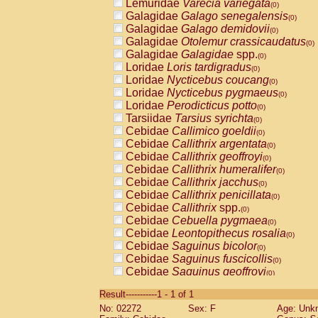
Lemuridae
Varecia variegata
(0)
Galagidae
Galago senegalensis
(0)
Galagidae
Galago demidovii
(0)
Galagidae
Otolemur crassicaudatus
(0)
Galagidae
Galagidae
spp.
(0)
Loridae
Loris tardigradus
(0)
Loridae
Nycticebus coucang
(0)
Loridae
Nycticebus pygmaeus
(0)
Loridae
Perodicticus potto
(0)
Tarsiidae
Tarsius syrichta
(0)
Cebidae
Callimico goeldii
(0)
Cebidae
Callithrix argentata
(0)
Cebidae
Callithrix geoffroyi
(0)
Cebidae
Callithrix humeralifer
(0)
Cebidae
Callithrix jacchus
(0)
Cebidae
Callithrix penicillata
(0)
Cebidae
Callithrix
spp.
(0)
Cebidae
Cebuella pygmaea
(0)
Cebidae
Leontopithecus rosalia
(0)
Cebidae
Saguinus bicolor
(0)
Cebidae
Saguinus fuscicollis
(0)
Cebidae
Saguinus geoffroyi
(0)
Cebidae
Saguinus imperator
(0)
Result-----------1 - 1 of 1
Cebidae
Saguinus labiatus
(0)
No: 02272
Sex: F
Age: Unk
Cebidae
Saguinus leucopus
(0)