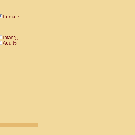
Female
Infant
(0)
Adult
(0)