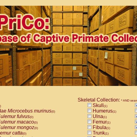
Skeletal Collection:
* AND sear
Skull
)
(1)
dae
Microcebus murinus
Humerus
(0)
(1)
ulemur fulvus
Ulna
(0)
(1)
ulemur macaco
Femur
(0)
(1)
ulemur mongoz
Fibula
(0)
(1)
emur catta
Trunk
(0)
(1)