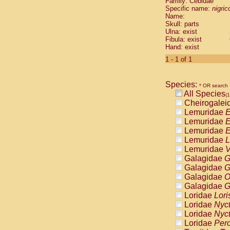
Family: Cebidae
Cebidae
Sa
Specific name:
nigrico
Cebidae
Sa
Name:
Cebidae
Sag
Skull: parts
Cebidae
Sa
Ulna: exist
Fibula: exist
Cebidae
Sag
Hand: exist
Cebidae
Sa
Cebidae
Aot
1 - 1 of 1
Cebidae
Ceb
Cebidae
Ceb
Species:
Cebidae
Ce
* OR search
All Species
Cebidae
Ceb
(1
Cheirogalei
Cebidae
Ce
Lemuridae
E
Cebidae
Sai
Lemuridae
E
Cebidae
Sai
Lemuridae
E
Atelidae
Alo
Lemuridae
L
Atelidae
Alo
Lemuridae
V
Atelidae
Alo
Galagidae
G
Atelidae
Alo
Galagidae
G
Atelidae
Ate
Galagidae
O
Atelidae
Ate
Galagidae
G
Atelidae
Ate
Loridae
Lori
Atelidae
Ate
Loridae
Nyc
Atelidae
Lag
Loridae
Nyc
Atelidae
Lag
Loridae
Pero
Pitheciidae