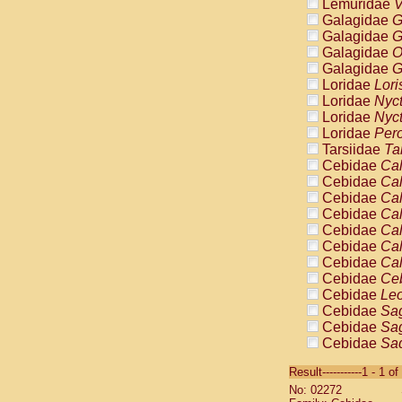
Lemuridae
V
Galagidae
G
Galagidae
G
Galagidae
O
Galagidae
G
Loridae
Lori
Loridae
Nyc
Loridae
Nyc
Loridae
Pero
Tarsiidae
Ta
Cebidae
Cal
Cebidae
Cal
Cebidae
Cal
Cebidae
Cal
Cebidae
Cal
Cebidae
Cal
Cebidae
Cal
Cebidae
Ce
Cebidae
Leo
Cebidae
Sag
Cebidae
Sag
Cebidae
Sag
Cebidae
Sag
Result-----------1 - 1 of
Cebidae
Sag
No: 02272
Cebidae
Sa