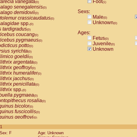
arecia variegata
Foot
(0)
(1)
alago senegalensis
(0)
Sexs:
alago demidovii
(0)
Male
tolemur crassicaudatus
(0)
(0)
Unknown
alagidae
spp.
(0)
(0)
s tardigradus
(0)
Ages:
ticebus coucang
(0)
Fetus
(0)
ticebus pygmaeus
(0)
Juvenile
(0)
dicticus potto
(0)
Unknown
rsius syrichta
(0)
limico goeldii
(0)
lithrix argentata
(0)
lithrix geoffroyi
(0)
lithrix humeralifer
(0)
lithrix jacchus
(0)
lithrix penicillata
(0)
lithrix
spp.
(0)
buella pygmaea
(0)
ntopithecus rosalia
(0)
uinus bicolor
(0)
uinus fuscicollis
(0)
uinus geoffroyi
(0)
uinus imperator
(0)
 1
uinus labiatus
(0)
Sex: F
Age: Unknown
guinus leucopus
(0)