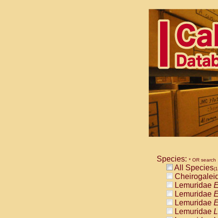
Species:
* OR search
All Species
(1
Cheirogalei
Lemuridae
E
Lemuridae
E
Lemuridae
E
Lemuridae
L