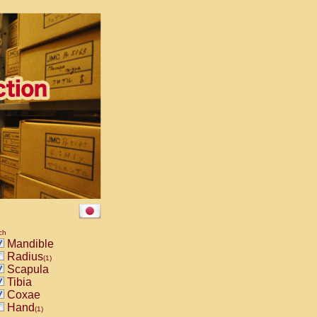
ch
Mandible
Radius
(1)
Scapula
Tibia
Coxae
Hand
(1)