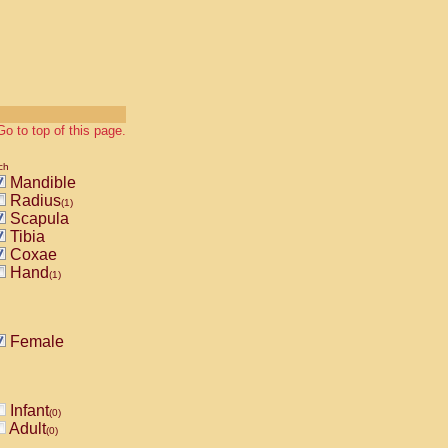
Go to top of this page.
ch
Mandible
Radius
(1)
Scapula
Tibia
Coxae
Hand
(1)
Female
Infant
(0)
Adult
(0)