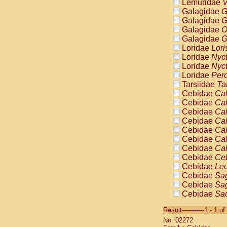
Lemuridae
V
Galagidae
G
Galagidae
G
Galagidae
O
Galagidae
G
Loridae
Lori
Loridae
Nyc
Loridae
Nyc
Loridae
Pero
Tarsiidae
Ta
Cebidae
Cal
Cebidae
Cal
Cebidae
Cal
Cebidae
Cal
Cebidae
Cal
Cebidae
Cal
Cebidae
Cal
Cebidae
Ce
Cebidae
Leo
Cebidae
Sag
Cebidae
Sag
Cebidae
Sag
Cebidae
Sag
Result-----------1 - 1 of
Cebidae
Sag
No: 02272
Cebidae
Sa