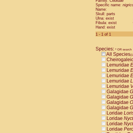
Family: Cebidae
Cebidae
Sa
Specific name:
nigrico
Cebidae
Sa
Name:
Cebidae
Sag
Skull: parts
Cebidae
Sa
Ulna: exist
Fibula: exist
Cebidae
Sag
Hand: exist
Cebidae
Sa
Cebidae
Aot
1 - 1 of 1
Cebidae
Ceb
Cebidae
Ceb
Species:
Cebidae
Ce
* OR search
All Species
Cebidae
Ceb
(1
Cheirogalei
Cebidae
Ce
Lemuridae
E
Cebidae
Sai
Lemuridae
E
Cebidae
Sai
Lemuridae
E
Atelidae
Alo
Lemuridae
L
Atelidae
Alo
Lemuridae
V
Atelidae
Alo
Galagidae
G
Atelidae
Alo
Galagidae
G
Atelidae
Ate
Galagidae
O
Atelidae
Ate
Galagidae
G
Atelidae
Ate
Loridae
Lori
Atelidae
Ate
Loridae
Nyc
Atelidae
Lag
Loridae
Nyc
Atelidae
Lag
Loridae
Pero
Pitheciidae