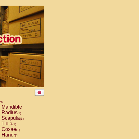
ch
Mandible
Radius
(1)
Scapula
(1)
Tibia
(1)
Coxae
(1)
Hand
(1)