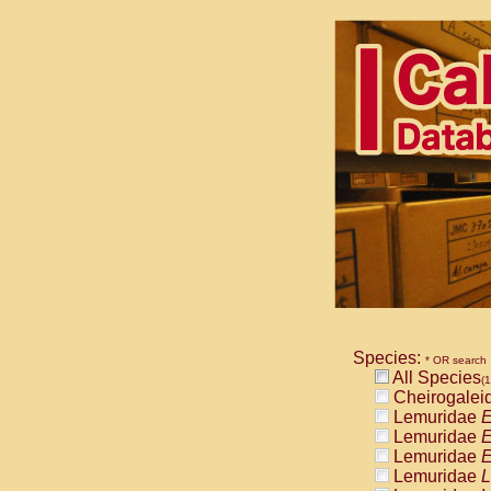
Species:
* OR search
All Species
(1
Cheirogalei
Lemuridae
E
Lemuridae
E
Lemuridae
E
Lemuridae
L