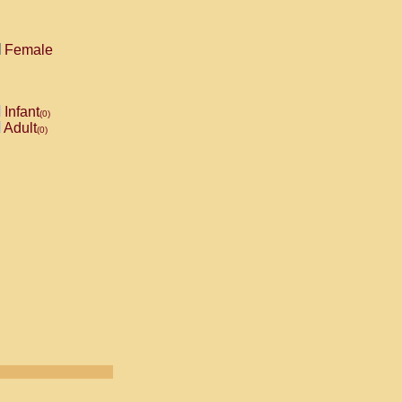
Female
Infant
(0)
Adult
(0)