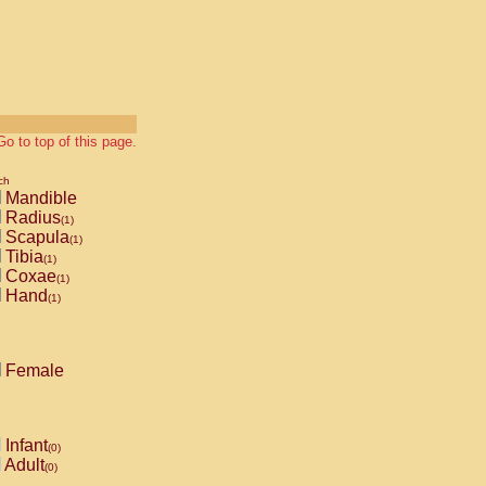
Go to top of this page.
ch
Mandible
Radius
(1)
Scapula
(1)
Tibia
(1)
Coxae
(1)
Hand
(1)
Female
Infant
(0)
Adult
(0)