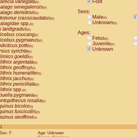
arecia variegata
Foot
(0)
alago senegalensis
(0)
Sexs:
alago demidovii
(0)
Male
tolemur crassicaudatus
(0)
(0)
Unknown
alagidae
spp.
(0)
(0)
s tardigradus
(0)
Ages:
ticebus coucang
(0)
Fetus
(0)
ticebus pygmaeus
(0)
Juvenile
(0)
dicticus potto
(0)
Unknown
rsius syrichta
(0)
limico goeldii
(0)
lithrix argentata
(0)
lithrix geoffroyi
(0)
lithrix humeralifer
(0)
lithrix jacchus
(0)
lithrix penicillata
(0)
lithrix
spp.
(0)
buella pygmaea
(0)
ntopithecus rosalia
(0)
uinus bicolor
(0)
uinus fuscicollis
(0)
uinus geoffroyi
(0)
uinus imperator
(0)
 1
uinus labiatus
(0)
Sex: F
Age: Unknown
guinus leucopus
(0)