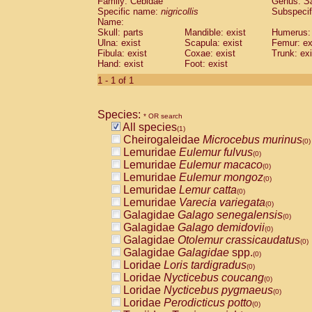
Family: Cebidae
Genus:
S
Cebidae
Saguinus midas
(0)
Specific name:
nigricollis
Subspecif
Cebidae
Saguinus mystax
(0)
Name:
Cebidae
Saguinus nigricollis
Skull: parts
Mandible: exist
(1)
Humerus: 
Cebidae
Saguinus oedipus
Ulna: exist
Scapula: exist
Femur: ex
(0)
Fibula: exist
Coxae: exist
Trunk: exi
Cebidae
Saguinus weddelli
(0)
Hand: exist
Foot: exist
Cebidae
Saguinus
spp.
(0)
Cebidae
Aotus trivirgatus
1 - 1 of 1
(0)
Cebidae
Cebus albifrons
(0)
Cebidae
Cebus apella
(0)
Species:
Cebidae
Cebus capucinus
* OR search
(0)
All species
Cebidae
Cebus nigrivittatus
(1)
(0)
Cheirogaleidae
Microcebus murinus
Cebidae
Cebus
spp.
(0)
(0)
Lemuridae
Eulemur fulvus
Cebidae
Saimiri boliviensis
(0)
(0)
Lemuridae
Eulemur macaco
Cebidae
Saimiri sciureus
(0)
(0)
Lemuridae
Eulemur mongoz
Atelidae
Alouatta caraya
(0)
(0)
Lemuridae
Lemur catta
Atelidae
Alouatta fusca
(0)
(0)
Lemuridae
Varecia variegata
Atelidae
Alouatta seniculus
(0)
(0)
Galagidae
Galago senegalensis
Atelidae
Alouatta
spp.
(0)
(0)
Galagidae
Galago demidovii
Atelidae
Ateles belzebuth
(0)
(0)
Galagidae
Otolemur crassicaudatus
Atelidae
Ateles geoffroyi
(0)
(0)
Galagidae
Galagidae
spp.
Atelidae
Ateles paniscus
(0)
(0)
Loridae
Loris tardigradus
Atelidae
Ateles
spp.
(0)
(0)
Loridae
Nycticebus coucang
Atelidae
Lagothrix lagothricha
(0)
(0)
Loridae
Nycticebus pygmaeus
Atelidae
Lagothrix lagothricha cana
(0)
(0)
Loridae
Perodicticus potto
Pitheciidae
Cacajao calvus rubicundu
(0)