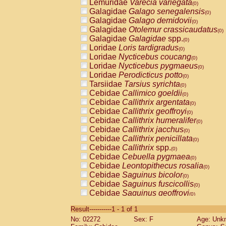
Lemuridae
Varecia variegata
(0)
Galagidae
Galago senegalensis
(0)
Galagidae
Galago demidovii
(0)
Galagidae
Otolemur crassicaudatus
(0)
Galagidae
Galagidae
spp.
(0)
Loridae
Loris tardigradus
(0)
Loridae
Nycticebus coucang
(0)
Loridae
Nycticebus pygmaeus
(0)
Loridae
Perodicticus potto
(0)
Tarsiidae
Tarsius syrichta
(0)
Cebidae
Callimico goeldii
(0)
Cebidae
Callithrix argentata
(0)
Cebidae
Callithrix geoffroyi
(0)
Cebidae
Callithrix humeralifer
(0)
Cebidae
Callithrix jacchus
(0)
Cebidae
Callithrix penicillata
(0)
Cebidae
Callithrix
spp.
(0)
Cebidae
Cebuella pygmaea
(0)
Cebidae
Leontopithecus rosalia
(0)
Cebidae
Saguinus bicolor
(0)
Cebidae
Saguinus fuscicollis
(0)
Cebidae
Saguinus geoffroyi
(0)
Cebidae
Saguinus imperator
(0)
Result-----------1 - 1 of 1
Cebidae
Saguinus labiatus
(0)
No: 02272
Sex: F
Age: Unk
Cebidae
Saguinus leucopus
(0)