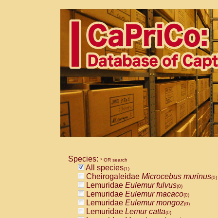
Species:
* OR search
All species
(1)
Cheirogaleidae
Microcebus murinus
(0)
Lemuridae
Eulemur fulvus
(0)
Lemuridae
Eulemur macaco
(0)
Lemuridae
Eulemur mongoz
(0)
Lemuridae
Lemur catta
(0)