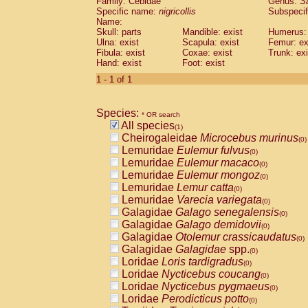
Family: Cebidae
Genus:
S
Cebidae
Saguinus midas
(0)
Specific name:
nigricollis
Subspecif
Cebidae
Saguinus mystax
(0)
Name:
Cebidae
Saguinus nigricollis
Skull: parts
Mandible: exist
(1)
Humerus: 
Cebidae
Saguinus oedipus
Ulna: exist
Scapula: exist
Femur: ex
(0)
Fibula: exist
Coxae: exist
Trunk: exi
Cebidae
Saguinus weddelli
(0)
Hand: exist
Foot: exist
Cebidae
Saguinus
spp.
(0)
Cebidae
Aotus trivirgatus
1 - 1 of 1
(0)
Cebidae
Cebus albifrons
(0)
Cebidae
Cebus apella
(0)
Species:
Cebidae
Cebus capucinus
* OR search
(0)
All species
Cebidae
Cebus nigrivittatus
(1)
(0)
Cheirogaleidae
Microcebus murinus
Cebidae
Cebus
spp.
(0)
(0)
Lemuridae
Eulemur fulvus
Cebidae
Saimiri boliviensis
(0)
(0)
Lemuridae
Eulemur macaco
Cebidae
Saimiri sciureus
(0)
(0)
Lemuridae
Eulemur mongoz
Atelidae
Alouatta caraya
(0)
(0)
Lemuridae
Lemur catta
Atelidae
Alouatta fusca
(0)
(0)
Lemuridae
Varecia variegata
Atelidae
Alouatta seniculus
(0)
(0)
Galagidae
Galago senegalensis
Atelidae
Alouatta
spp.
(0)
(0)
Galagidae
Galago demidovii
Atelidae
Ateles belzebuth
(0)
(0)
Galagidae
Otolemur crassicaudatus
Atelidae
Ateles geoffroyi
(0)
(0)
Galagidae
Galagidae
spp.
Atelidae
Ateles paniscus
(0)
(0)
Loridae
Loris tardigradus
Atelidae
Ateles
spp.
(0)
(0)
Loridae
Nycticebus coucang
Atelidae
Lagothrix lagothricha
(0)
(0)
Loridae
Nycticebus pygmaeus
Atelidae
Lagothrix lagothricha cana
(0)
(0)
Loridae
Perodicticus potto
Pitheciidae
Cacajao calvus rubicundu
(0)