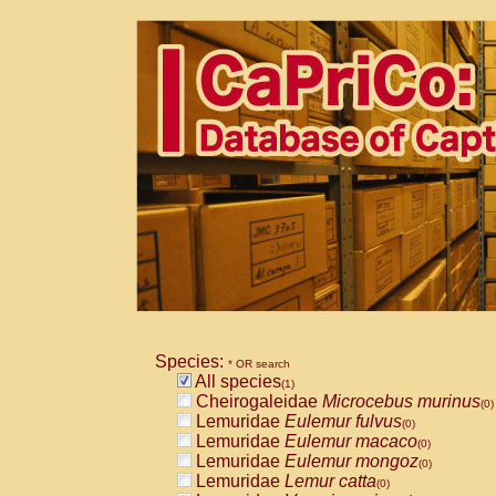
Species:
* OR search
All species
(1)
Cheirogaleidae
Microcebus murinus
(0)
Lemuridae
Eulemur fulvus
(0)
Lemuridae
Eulemur macaco
(0)
Lemuridae
Eulemur mongoz
(0)
Lemuridae
Lemur catta
(0)