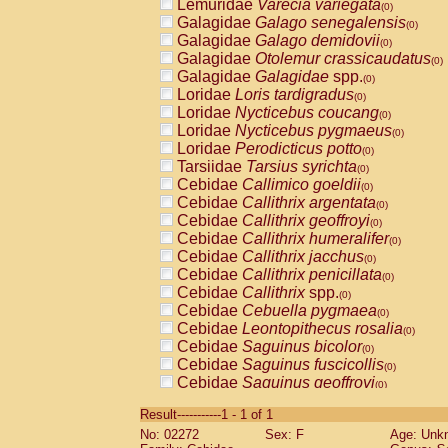
Lemuridae
Varecia variegata
(0)
Galagidae
Galago senegalensis
(0)
Galagidae
Galago demidovii
(0)
Galagidae
Otolemur crassicaudatus
(0)
Galagidae
Galagidae
spp.
(0)
Loridae
Loris tardigradus
(0)
Loridae
Nycticebus coucang
(0)
Loridae
Nycticebus pygmaeus
(0)
Loridae
Perodicticus potto
(0)
Tarsiidae
Tarsius syrichta
(0)
Cebidae
Callimico goeldii
(0)
Cebidae
Callithrix argentata
(0)
Cebidae
Callithrix geoffroyi
(0)
Cebidae
Callithrix humeralifer
(0)
Cebidae
Callithrix jacchus
(0)
Cebidae
Callithrix penicillata
(0)
Cebidae
Callithrix
spp.
(0)
Cebidae
Cebuella pygmaea
(0)
Cebidae
Leontopithecus rosalia
(0)
Cebidae
Saguinus bicolor
(0)
Cebidae
Saguinus fuscicollis
(0)
Cebidae
Saguinus geoffroyi
(0)
Cebidae
Saguinus imperator
(0)
Result-----------1 - 1 of 1
Cebidae
Saguinus labiatus
(0)
No: 02272
Sex: F
Age: Unk
Cebidae
Saguinus leucopus
(0)