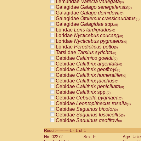
Lemuridae
Varecia variegata
(0)
Galagidae
Galago senegalensis
(0)
Galagidae
Galago demidovii
(0)
Galagidae
Otolemur crassicaudatus
(0)
Galagidae
Galagidae
spp.
(0)
Loridae
Loris tardigradus
(0)
Loridae
Nycticebus coucang
(0)
Loridae
Nycticebus pygmaeus
(0)
Loridae
Perodicticus potto
(0)
Tarsiidae
Tarsius syrichta
(0)
Cebidae
Callimico goeldii
(0)
Cebidae
Callithrix argentata
(0)
Cebidae
Callithrix geoffroyi
(0)
Cebidae
Callithrix humeralifer
(0)
Cebidae
Callithrix jacchus
(0)
Cebidae
Callithrix penicillata
(0)
Cebidae
Callithrix
spp.
(0)
Cebidae
Cebuella pygmaea
(0)
Cebidae
Leontopithecus rosalia
(0)
Cebidae
Saguinus bicolor
(0)
Cebidae
Saguinus fuscicollis
(0)
Cebidae
Saguinus geoffroyi
(0)
Cebidae
Saguinus imperator
(0)
Result-----------1 - 1 of 1
Cebidae
Saguinus labiatus
(0)
No: 02272
Sex: F
Age: Unk
Cebidae
Saguinus leucopus
(0)