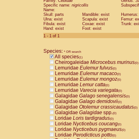
Family: Cebidae
Genus:
S
Cebidae
Saguinus midas
(0)
Specific name:
nigricollis
Subspecif
Cebidae
Saguinus mystax
(0)
Name:
Cebidae
Saguinus nigricollis
Skull: parts
Mandible: exist
(1)
Humerus: 
Cebidae
Saguinus oedipus
Ulna: exist
Scapula: exist
Femur: ex
(0)
Fibula: exist
Coxae: exist
Trunk: exi
Cebidae
Saguinus weddelli
(0)
Hand: exist
Foot: exist
Cebidae
Saguinus
spp.
(0)
Cebidae
Aotus trivirgatus
1 - 1 of 1
(0)
Cebidae
Cebus albifrons
(0)
Cebidae
Cebus apella
(0)
Species:
Cebidae
Cebus capucinus
* OR search
(0)
All species
Cebidae
Cebus nigrivittatus
(1)
(0)
Cheirogaleidae
Microcebus murinus
Cebidae
Cebus
spp.
(0)
(0)
Lemuridae
Eulemur fulvus
Cebidae
Saimiri boliviensis
(0)
(0)
Lemuridae
Eulemur macaco
Cebidae
Saimiri sciureus
(0)
(0)
Lemuridae
Eulemur mongoz
Atelidae
Alouatta caraya
(0)
(0)
Lemuridae
Lemur catta
Atelidae
Alouatta fusca
(0)
(0)
Lemuridae
Varecia variegata
Atelidae
Alouatta seniculus
(0)
(0)
Galagidae
Galago senegalensis
Atelidae
Alouatta
spp.
(0)
(0)
Galagidae
Galago demidovii
Atelidae
Ateles belzebuth
(0)
(0)
Galagidae
Otolemur crassicaudatus
Atelidae
Ateles geoffroyi
(0)
(0)
Galagidae
Galagidae
spp.
Atelidae
Ateles paniscus
(0)
(0)
Loridae
Loris tardigradus
Atelidae
Ateles
spp.
(0)
(0)
Loridae
Nycticebus coucang
Atelidae
Lagothrix lagothricha
(0)
(0)
Loridae
Nycticebus pygmaeus
Atelidae
Lagothrix lagothricha cana
(0)
(0)
Loridae
Perodicticus potto
Pitheciidae
Cacajao calvus rubicundu
(0)