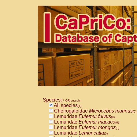
Species:
* OR search
All species
(1)
Cheirogaleidae
Microcebus murinus
(0)
Lemuridae
Eulemur fulvus
(0)
Lemuridae
Eulemur macaco
(0)
Lemuridae
Eulemur mongoz
(0)
Lemuridae
Lemur catta
(0)