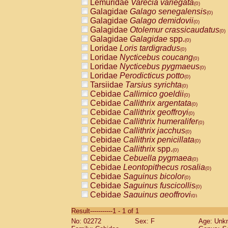
Lemuridae
Varecia variegata
(0)
Galagidae
Galago senegalensis
(0)
Galagidae
Galago demidovii
(0)
Galagidae
Otolemur crassicaudatus
(0)
Galagidae
Galagidae
spp.
(0)
Loridae
Loris tardigradus
(0)
Loridae
Nycticebus coucang
(0)
Loridae
Nycticebus pygmaeus
(0)
Loridae
Perodicticus potto
(0)
Tarsiidae
Tarsius syrichta
(0)
Cebidae
Callimico goeldii
(0)
Cebidae
Callithrix argentata
(0)
Cebidae
Callithrix geoffroyi
(0)
Cebidae
Callithrix humeralifer
(0)
Cebidae
Callithrix jacchus
(0)
Cebidae
Callithrix penicillata
(0)
Cebidae
Callithrix
spp.
(0)
Cebidae
Cebuella pygmaea
(0)
Cebidae
Leontopithecus rosalia
(0)
Cebidae
Saguinus bicolor
(0)
Cebidae
Saguinus fuscicollis
(0)
Cebidae
Saguinus geoffroyi
(0)
Cebidae
Saguinus imperator
(0)
Result-----------1 - 1 of 1
Cebidae
Saguinus labiatus
(0)
No: 02272
Sex: F
Age: Unk
Cebidae
Saguinus leucopus
(0)