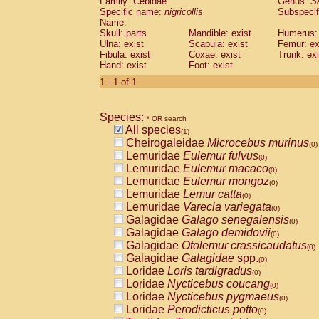
Family: Cebidae
Genus:
S
Cebidae
Saguinus midas
(0)
Specific name:
nigricollis
Subspecif
Cebidae
Saguinus mystax
(0)
Name:
Cebidae
Saguinus nigricollis
Skull: parts
Mandible: exist
(1)
Humerus: 
Cebidae
Saguinus oedipus
Ulna: exist
Scapula: exist
Femur: ex
(0)
Fibula: exist
Coxae: exist
Trunk: exi
Cebidae
Saguinus weddelli
(0)
Hand: exist
Foot: exist
Cebidae
Saguinus
spp.
(0)
Cebidae
Aotus trivirgatus
1 - 1 of 1
(0)
Cebidae
Cebus albifrons
(0)
Cebidae
Cebus apella
(0)
Species:
Cebidae
Cebus capucinus
* OR search
(0)
All species
Cebidae
Cebus nigrivittatus
(1)
(0)
Cheirogaleidae
Microcebus murinus
Cebidae
Cebus
spp.
(0)
(0)
Lemuridae
Eulemur fulvus
Cebidae
Saimiri boliviensis
(0)
(0)
Lemuridae
Eulemur macaco
Cebidae
Saimiri sciureus
(0)
(0)
Lemuridae
Eulemur mongoz
Atelidae
Alouatta caraya
(0)
(0)
Lemuridae
Lemur catta
Atelidae
Alouatta fusca
(0)
(0)
Lemuridae
Varecia variegata
Atelidae
Alouatta seniculus
(0)
(0)
Galagidae
Galago senegalensis
Atelidae
Alouatta
spp.
(0)
(0)
Galagidae
Galago demidovii
Atelidae
Ateles belzebuth
(0)
(0)
Galagidae
Otolemur crassicaudatus
Atelidae
Ateles geoffroyi
(0)
(0)
Galagidae
Galagidae
spp.
Atelidae
Ateles paniscus
(0)
(0)
Loridae
Loris tardigradus
Atelidae
Ateles
spp.
(0)
(0)
Loridae
Nycticebus coucang
Atelidae
Lagothrix lagothricha
(0)
(0)
Loridae
Nycticebus pygmaeus
Atelidae
Lagothrix lagothricha cana
(0)
(0)
Loridae
Perodicticus potto
Pitheciidae
Cacajao calvus rubicundu
(0)