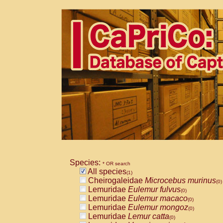
Species:
* OR search
All species
(1)
Cheirogaleidae
Microcebus murinus
(0)
Lemuridae
Eulemur fulvus
(0)
Lemuridae
Eulemur macaco
(0)
Lemuridae
Eulemur mongoz
(0)
Lemuridae
Lemur catta
(0)