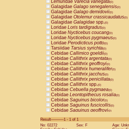
Lemuridae
Varecia variegata
(0)
Galagidae
Galago senegalensis
(0)
Galagidae
Galago demidovii
(0)
Galagidae
Otolemur crassicaudatus
(0)
Galagidae
Galagidae
spp.
(0)
Loridae
Loris tardigradus
(0)
Loridae
Nycticebus coucang
(0)
Loridae
Nycticebus pygmaeus
(0)
Loridae
Perodicticus potto
(0)
Tarsiidae
Tarsius syrichta
(0)
Cebidae
Callimico goeldii
(0)
Cebidae
Callithrix argentata
(0)
Cebidae
Callithrix geoffroyi
(0)
Cebidae
Callithrix humeralifer
(0)
Cebidae
Callithrix jacchus
(0)
Cebidae
Callithrix penicillata
(0)
Cebidae
Callithrix
spp.
(0)
Cebidae
Cebuella pygmaea
(0)
Cebidae
Leontopithecus rosalia
(0)
Cebidae
Saguinus bicolor
(0)
Cebidae
Saguinus fuscicollis
(0)
Cebidae
Saguinus geoffroyi
(0)
Cebidae
Saguinus imperator
(0)
Result-----------1 - 1 of 1
Cebidae
Saguinus labiatus
(0)
No: 02272
Sex: F
Age: Unk
Cebidae
Saguinus leucopus
(0)