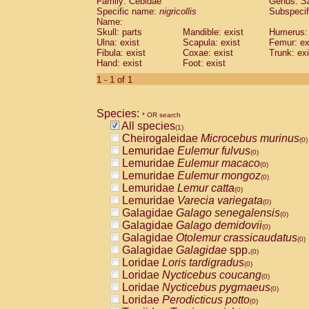
Family: Cebidae
Genus:
S
Cebidae
Saguinus midas
(0)
Specific name:
nigricollis
Subspecif
Cebidae
Saguinus mystax
(0)
Name:
Cebidae
Saguinus nigricollis
Skull: parts
Mandible: exist
(1)
Humerus: 
Cebidae
Saguinus oedipus
Ulna: exist
Scapula: exist
Femur: ex
(0)
Fibula: exist
Coxae: exist
Trunk: exi
Cebidae
Saguinus weddelli
(0)
Hand: exist
Foot: exist
Cebidae
Saguinus
spp.
(0)
Cebidae
Aotus trivirgatus
1 - 1 of 1
(0)
Cebidae
Cebus albifrons
(0)
Cebidae
Cebus apella
(0)
Species:
Cebidae
Cebus capucinus
* OR search
(0)
All species
Cebidae
Cebus nigrivittatus
(1)
(0)
Cheirogaleidae
Microcebus murinus
Cebidae
Cebus
spp.
(0)
(0)
Lemuridae
Eulemur fulvus
Cebidae
Saimiri boliviensis
(0)
(0)
Lemuridae
Eulemur macaco
Cebidae
Saimiri sciureus
(0)
(0)
Lemuridae
Eulemur mongoz
Atelidae
Alouatta caraya
(0)
(0)
Lemuridae
Lemur catta
Atelidae
Alouatta fusca
(0)
(0)
Lemuridae
Varecia variegata
Atelidae
Alouatta seniculus
(0)
(0)
Galagidae
Galago senegalensis
Atelidae
Alouatta
spp.
(0)
(0)
Galagidae
Galago demidovii
Atelidae
Ateles belzebuth
(0)
(0)
Galagidae
Otolemur crassicaudatus
Atelidae
Ateles geoffroyi
(0)
(0)
Galagidae
Galagidae
spp.
Atelidae
Ateles paniscus
(0)
(0)
Loridae
Loris tardigradus
Atelidae
Ateles
spp.
(0)
(0)
Loridae
Nycticebus coucang
Atelidae
Lagothrix lagothricha
(0)
(0)
Loridae
Nycticebus pygmaeus
Atelidae
Lagothrix lagothricha cana
(0)
(0)
Loridae
Perodicticus potto
Pitheciidae
Cacajao calvus rubicundu
(0)