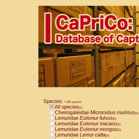
Species:
* OR search
All species
(1)
Cheirogaleidae
Microcebus murinus
(0)
Lemuridae
Eulemur fulvus
(0)
Lemuridae
Eulemur macaco
(0)
Lemuridae
Eulemur mongoz
(0)
Lemuridae
Lemur catta
(0)