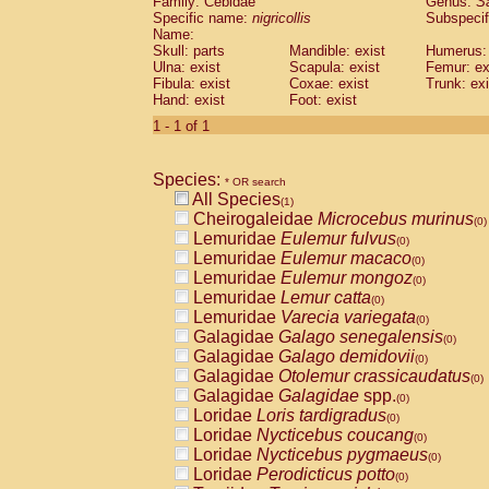
Family: Cebidae
Genus:
S
Cebidae
Saguinus midas
(0)
Specific name:
nigricollis
Subspecif
Cebidae
Saguinus mystax
(0)
Name:
Cebidae
Saguinus nigricollis
Skull: parts
Mandible: exist
(1)
Humerus: 
Cebidae
Saguinus oedipus
Ulna: exist
Scapula: exist
Femur: ex
(0)
Fibula: exist
Coxae: exist
Trunk: exi
Cebidae
Saguinus weddelli
(0)
Hand: exist
Foot: exist
Cebidae
Saguinus
spp.
(0)
Cebidae
Aotus trivirgatus
1 - 1 of 1
(0)
Cebidae
Cebus albifrons
(0)
Cebidae
Cebus apella
(0)
Species:
Cebidae
Cebus capucinus
* OR search
(0)
All Species
Cebidae
Cebus nigrivittatus
(1)
(0)
Cheirogaleidae
Microcebus murinus
Cebidae
Cebus
spp.
(0)
(0)
Lemuridae
Eulemur fulvus
Cebidae
Saimiri boliviensis
(0)
(0)
Lemuridae
Eulemur macaco
Cebidae
Saimiri sciureus
(0)
(0)
Lemuridae
Eulemur mongoz
Atelidae
Alouatta caraya
(0)
(0)
Lemuridae
Lemur catta
Atelidae
Alouatta fusca
(0)
(0)
Lemuridae
Varecia variegata
Atelidae
Alouatta seniculus
(0)
(0)
Galagidae
Galago senegalensis
Atelidae
Alouatta
spp.
(0)
(0)
Galagidae
Galago demidovii
Atelidae
Ateles belzebuth
(0)
(0)
Galagidae
Otolemur crassicaudatus
Atelidae
Ateles geoffroyi
(0)
(0)
Galagidae
Galagidae
spp.
Atelidae
Ateles paniscus
(0)
(0)
Loridae
Loris tardigradus
Atelidae
Ateles
spp.
(0)
(0)
Loridae
Nycticebus coucang
Atelidae
Lagothrix lagothricha
(0)
(0)
Loridae
Nycticebus pygmaeus
Atelidae
Lagothrix lagothricha cana
(0)
(0)
Loridae
Perodicticus potto
Pitheciidae
Cacajao calvus rubicundu
(0)