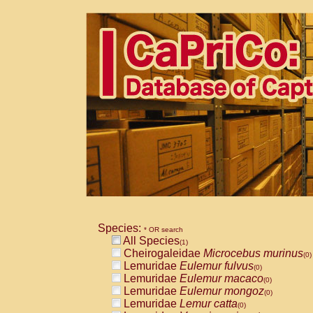
Species:
* OR search
All Species
(1)
Cheirogaleidae
Microcebus murinus
(0)
Lemuridae
Eulemur fulvus
(0)
Lemuridae
Eulemur macaco
(0)
Lemuridae
Eulemur mongoz
(0)
Lemuridae
Lemur catta
(0)