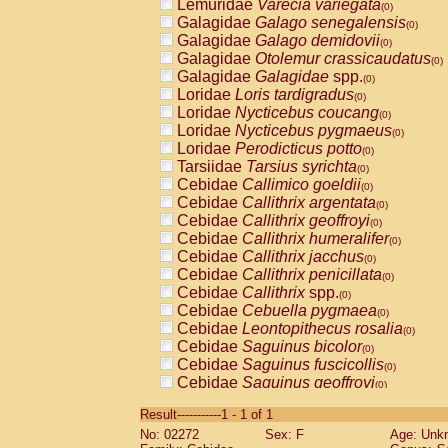
Lemuridae
Varecia variegata
(0)
Galagidae
Galago senegalensis
(0)
Galagidae
Galago demidovii
(0)
Galagidae
Otolemur crassicaudatus
(0)
Galagidae
Galagidae
spp.
(0)
Loridae
Loris tardigradus
(0)
Loridae
Nycticebus coucang
(0)
Loridae
Nycticebus pygmaeus
(0)
Loridae
Perodicticus potto
(0)
Tarsiidae
Tarsius syrichta
(0)
Cebidae
Callimico goeldii
(0)
Cebidae
Callithrix argentata
(0)
Cebidae
Callithrix geoffroyi
(0)
Cebidae
Callithrix humeralifer
(0)
Cebidae
Callithrix jacchus
(0)
Cebidae
Callithrix penicillata
(0)
Cebidae
Callithrix
spp.
(0)
Cebidae
Cebuella pygmaea
(0)
Cebidae
Leontopithecus rosalia
(0)
Cebidae
Saguinus bicolor
(0)
Cebidae
Saguinus fuscicollis
(0)
Cebidae
Saguinus geoffroyi
(0)
Cebidae
Saguinus imperator
(0)
Result-----------1 - 1 of 1
Cebidae
Saguinus labiatus
(0)
No: 02272
Sex: F
Age: Unk
Cebidae
Saguinus leucopus
(0)