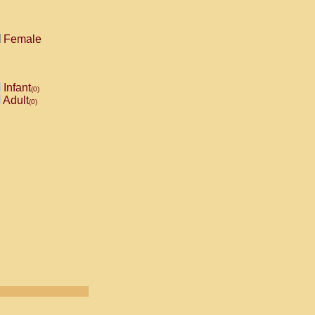
Female
Infant
(0)
Adult
(0)