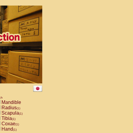
ch
Mandible
Radius
(1)
Scapula
(1)
Tibia
(1)
Coxae
(1)
Hand
(1)