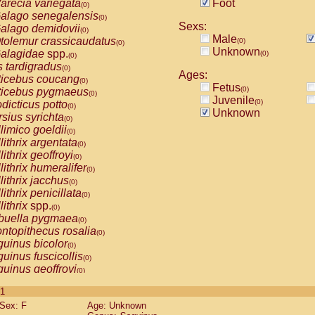
arecia variegata
Foot
(0)
alago senegalensis
(0)
Sexs:
alago demidovii
(0)
Male
tolemur crassicaudatus
(0)
(0)
Unknown
alagidae
spp.
(0)
(0)
s tardigradus
(0)
Ages:
ticebus coucang
(0)
Fetus
(0)
ticebus pygmaeus
(0)
Juvenile
(0)
dicticus potto
(0)
Unknown
rsius syrichta
(0)
limico goeldii
(0)
lithrix argentata
(0)
lithrix geoffroyi
(0)
lithrix humeralifer
(0)
lithrix jacchus
(0)
lithrix penicillata
(0)
lithrix
spp.
(0)
buella pygmaea
(0)
ntopithecus rosalia
(0)
uinus bicolor
(0)
uinus fuscicollis
(0)
uinus geoffroyi
(0)
uinus imperator
(0)
 1
uinus labiatus
(0)
Sex: F
Age: Unknown
guinus leucopus
(0)