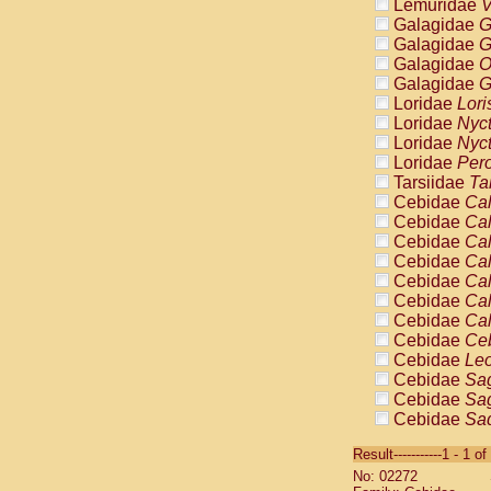
Lemuridae
V
Galagidae
G
Galagidae
G
Galagidae
O
Galagidae
G
Loridae
Lori
Loridae
Nyc
Loridae
Nyc
Loridae
Pero
Tarsiidae
Ta
Cebidae
Cal
Cebidae
Cal
Cebidae
Cal
Cebidae
Cal
Cebidae
Cal
Cebidae
Cal
Cebidae
Cal
Cebidae
Ce
Cebidae
Leo
Cebidae
Sag
Cebidae
Sag
Cebidae
Sag
Cebidae
Sag
Result-----------1 - 1 of
Cebidae
Sag
No: 02272
Cebidae
Sa