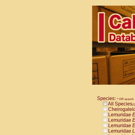
Species:
* OR search
All Species
(1
Cheirogalei
Lemuridae
E
Lemuridae
E
Lemuridae
E
Lemuridae
L