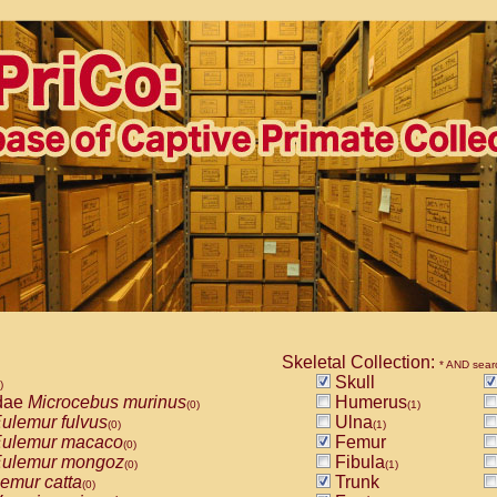
Skeletal Collection:
* AND sear
Skull
)
dae
Microcebus murinus
Humerus
(0)
(1)
ulemur fulvus
Ulna
(0)
(1)
ulemur macaco
Femur
(0)
ulemur mongoz
Fibula
(0)
(1)
emur catta
Trunk
(0)