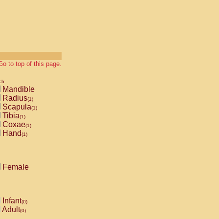
Go to top of this page.
ch
Mandible
Radius
(1)
Scapula
(1)
Tibia
(1)
Coxae
(1)
Hand
(1)
Female
Infant
(0)
Adult
(0)