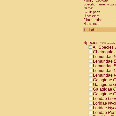
Family: Cebidae
Cebidae
Sa
Specific name:
nigrico
Cebidae
Sa
Name:
Cebidae
Sag
Skull: parts
Cebidae
Sa
Ulna: exist
Fibula: exist
Cebidae
Sag
Hand: exist
Cebidae
Sa
Cebidae
Aot
1 - 1 of 1
Cebidae
Ceb
Cebidae
Ceb
Species:
Cebidae
Ce
* OR search
All Species
Cebidae
Ceb
(1
Cheirogalei
Cebidae
Ce
Lemuridae
E
Cebidae
Sai
Lemuridae
E
Cebidae
Sai
Lemuridae
E
Atelidae
Alo
Lemuridae
L
Atelidae
Alo
Lemuridae
V
Atelidae
Alo
Galagidae
G
Atelidae
Alo
Galagidae
G
Atelidae
Ate
Galagidae
O
Atelidae
Ate
Galagidae
G
Atelidae
Ate
Loridae
Lori
Atelidae
Ate
Loridae
Nyc
Atelidae
Lag
Loridae
Nyc
Atelidae
Lag
Loridae
Pero
Pitheciidae