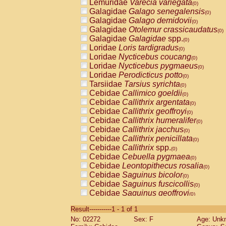
Lemuridae
Varecia variegata
(0)
Galagidae
Galago senegalensis
(0)
Galagidae
Galago demidovii
(0)
Galagidae
Otolemur crassicaudatus
(0)
Galagidae
Galagidae
spp.
(0)
Loridae
Loris tardigradus
(0)
Loridae
Nycticebus coucang
(0)
Loridae
Nycticebus pygmaeus
(0)
Loridae
Perodicticus potto
(0)
Tarsiidae
Tarsius syrichta
(0)
Cebidae
Callimico goeldii
(0)
Cebidae
Callithrix argentata
(0)
Cebidae
Callithrix geoffroyi
(0)
Cebidae
Callithrix humeralifer
(0)
Cebidae
Callithrix jacchus
(0)
Cebidae
Callithrix penicillata
(0)
Cebidae
Callithrix
spp.
(0)
Cebidae
Cebuella pygmaea
(0)
Cebidae
Leontopithecus rosalia
(0)
Cebidae
Saguinus bicolor
(0)
Cebidae
Saguinus fuscicollis
(0)
Cebidae
Saguinus geoffroyi
(0)
Cebidae
Saguinus imperator
(0)
Result-----------1 - 1 of 1
Cebidae
Saguinus labiatus
(0)
No: 02272
Sex: F
Age: Unk
Cebidae
Saguinus leucopus
(0)