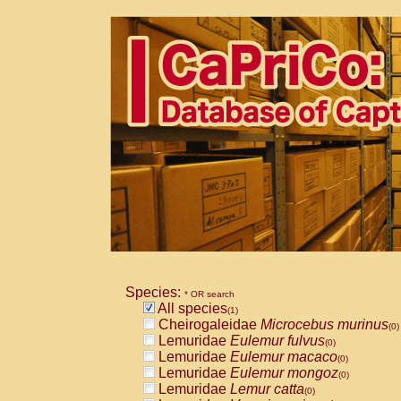
Species:
* OR search
All species
(1)
Cheirogaleidae
Microcebus murinus
(0)
Lemuridae
Eulemur fulvus
(0)
Lemuridae
Eulemur macaco
(0)
Lemuridae
Eulemur mongoz
(0)
Lemuridae
Lemur catta
(0)