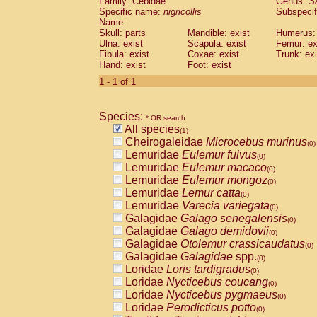
Family: Cebidae
Genus:
S
Cebidae
Saguinus midas
(0)
Specific name:
nigricollis
Subspecif
Cebidae
Saguinus mystax
(0)
Name:
Cebidae
Saguinus nigricollis
Skull: parts
Mandible: exist
(1)
Humerus: 
Cebidae
Saguinus oedipus
Ulna: exist
Scapula: exist
Femur: ex
(0)
Fibula: exist
Coxae: exist
Trunk: exi
Cebidae
Saguinus weddelli
(0)
Hand: exist
Foot: exist
Cebidae
Saguinus
spp.
(0)
Cebidae
Aotus trivirgatus
1 - 1 of 1
(0)
Cebidae
Cebus albifrons
(0)
Cebidae
Cebus apella
(0)
Species:
Cebidae
Cebus capucinus
* OR search
(0)
All species
Cebidae
Cebus nigrivittatus
(1)
(0)
Cheirogaleidae
Microcebus murinus
Cebidae
Cebus
spp.
(0)
(0)
Lemuridae
Eulemur fulvus
Cebidae
Saimiri boliviensis
(0)
(0)
Lemuridae
Eulemur macaco
Cebidae
Saimiri sciureus
(0)
(0)
Lemuridae
Eulemur mongoz
Atelidae
Alouatta caraya
(0)
(0)
Lemuridae
Lemur catta
Atelidae
Alouatta fusca
(0)
(0)
Lemuridae
Varecia variegata
Atelidae
Alouatta seniculus
(0)
(0)
Galagidae
Galago senegalensis
Atelidae
Alouatta
spp.
(0)
(0)
Galagidae
Galago demidovii
Atelidae
Ateles belzebuth
(0)
(0)
Galagidae
Otolemur crassicaudatus
Atelidae
Ateles geoffroyi
(0)
(0)
Galagidae
Galagidae
spp.
Atelidae
Ateles paniscus
(0)
(0)
Loridae
Loris tardigradus
Atelidae
Ateles
spp.
(0)
(0)
Loridae
Nycticebus coucang
Atelidae
Lagothrix lagothricha
(0)
(0)
Loridae
Nycticebus pygmaeus
Atelidae
Lagothrix lagothricha cana
(0)
(0)
Loridae
Perodicticus potto
Pitheciidae
Cacajao calvus rubicundu
(0)