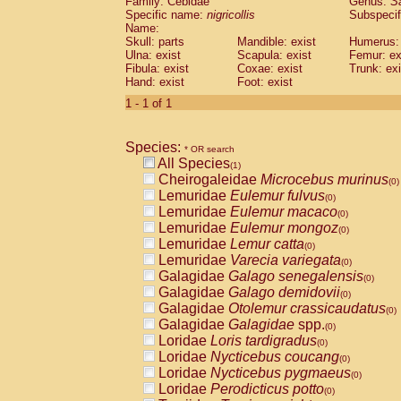
Family: Cebidae
Genus:
S
Cebidae
Saguinus midas
(0)
Specific name:
nigricollis
Subspecif
Cebidae
Saguinus mystax
(0)
Name:
Cebidae
Saguinus nigricollis
Skull: parts
Mandible: exist
(1)
Humerus: 
Cebidae
Saguinus oedipus
Ulna: exist
Scapula: exist
Femur: ex
(0)
Fibula: exist
Coxae: exist
Trunk: exi
Cebidae
Saguinus weddelli
(0)
Hand: exist
Foot: exist
Cebidae
Saguinus
spp.
(0)
Cebidae
Aotus trivirgatus
1 - 1 of 1
(0)
Cebidae
Cebus albifrons
(0)
Cebidae
Cebus apella
(0)
Species:
Cebidae
Cebus capucinus
* OR search
(0)
All Species
Cebidae
Cebus nigrivittatus
(1)
(0)
Cheirogaleidae
Microcebus murinus
Cebidae
Cebus
spp.
(0)
(0)
Lemuridae
Eulemur fulvus
Cebidae
Saimiri boliviensis
(0)
(0)
Lemuridae
Eulemur macaco
Cebidae
Saimiri sciureus
(0)
(0)
Lemuridae
Eulemur mongoz
Atelidae
Alouatta caraya
(0)
(0)
Lemuridae
Lemur catta
Atelidae
Alouatta fusca
(0)
(0)
Lemuridae
Varecia variegata
Atelidae
Alouatta seniculus
(0)
(0)
Galagidae
Galago senegalensis
Atelidae
Alouatta
spp.
(0)
(0)
Galagidae
Galago demidovii
Atelidae
Ateles belzebuth
(0)
(0)
Galagidae
Otolemur crassicaudatus
Atelidae
Ateles geoffroyi
(0)
(0)
Galagidae
Galagidae
spp.
Atelidae
Ateles paniscus
(0)
(0)
Loridae
Loris tardigradus
Atelidae
Ateles
spp.
(0)
(0)
Loridae
Nycticebus coucang
Atelidae
Lagothrix lagothricha
(0)
(0)
Loridae
Nycticebus pygmaeus
Atelidae
Lagothrix lagothricha cana
(0)
(0)
Loridae
Perodicticus potto
Pitheciidae
Cacajao calvus rubicundu
(0)