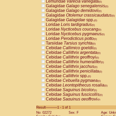
Lemuridae
Varecia variegata
(0)
Galagidae
Galago senegalensis
(0)
Galagidae
Galago demidovii
(0)
Galagidae
Otolemur crassicaudatus
(0)
Galagidae
Galagidae
spp.
(0)
Loridae
Loris tardigradus
(0)
Loridae
Nycticebus coucang
(0)
Loridae
Nycticebus pygmaeus
(0)
Loridae
Perodicticus potto
(0)
Tarsiidae
Tarsius syrichta
(0)
Cebidae
Callimico goeldii
(0)
Cebidae
Callithrix argentata
(0)
Cebidae
Callithrix geoffroyi
(0)
Cebidae
Callithrix humeralifer
(0)
Cebidae
Callithrix jacchus
(0)
Cebidae
Callithrix penicillata
(0)
Cebidae
Callithrix
spp.
(0)
Cebidae
Cebuella pygmaea
(0)
Cebidae
Leontopithecus rosalia
(0)
Cebidae
Saguinus bicolor
(0)
Cebidae
Saguinus fuscicollis
(0)
Cebidae
Saguinus geoffroyi
(0)
Cebidae
Saguinus imperator
(0)
Result-----------1 - 1 of 1
Cebidae
Saguinus labiatus
(0)
No: 02272
Sex: F
Age: Unk
Cebidae
Saguinus leucopus
(0)