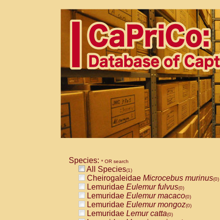
Species:
* OR search
All Species
(1)
Cheirogaleidae
Microcebus murinus
(0)
Lemuridae
Eulemur fulvus
(0)
Lemuridae
Eulemur macaco
(0)
Lemuridae
Eulemur mongoz
(0)
Lemuridae
Lemur catta
(0)