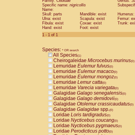
Family: Cebidae
Genus:
S
Cebidae
Saguinus midas
(0)
Specific name:
nigricollis
Subspecif
Cebidae
Saguinus mystax
(0)
Name:
Cebidae
Saguinus nigricollis
Skull: parts
Mandible: exist
(1)
Humerus: 
Cebidae
Saguinus oedipus
Ulna: exist
Scapula: exist
Femur: ex
(0)
Fibula: exist
Coxae: exist
Trunk: exi
Cebidae
Saguinus weddelli
(0)
Hand: exist
Foot: exist
Cebidae
Saguinus
spp.
(0)
Cebidae
Aotus trivirgatus
1 - 1 of 1
(0)
Cebidae
Cebus albifrons
(0)
Cebidae
Cebus apella
(0)
Species:
Cebidae
Cebus capucinus
* OR search
(0)
All Species
Cebidae
Cebus nigrivittatus
(1)
(0)
Cheirogaleidae
Microcebus murinus
Cebidae
Cebus
spp.
(0)
(0)
Lemuridae
Eulemur fulvus
Cebidae
Saimiri boliviensis
(0)
(0)
Lemuridae
Eulemur macaco
Cebidae
Saimiri sciureus
(0)
(0)
Lemuridae
Eulemur mongoz
Atelidae
Alouatta caraya
(0)
(0)
Lemuridae
Lemur catta
Atelidae
Alouatta fusca
(0)
(0)
Lemuridae
Varecia variegata
Atelidae
Alouatta seniculus
(0)
(0)
Galagidae
Galago senegalensis
Atelidae
Alouatta
spp.
(0)
(0)
Galagidae
Galago demidovii
Atelidae
Ateles belzebuth
(0)
(0)
Galagidae
Otolemur crassicaudatus
Atelidae
Ateles geoffroyi
(0)
(0)
Galagidae
Galagidae
spp.
Atelidae
Ateles paniscus
(0)
(0)
Loridae
Loris tardigradus
Atelidae
Ateles
spp.
(0)
(0)
Loridae
Nycticebus coucang
Atelidae
Lagothrix lagothricha
(0)
(0)
Loridae
Nycticebus pygmaeus
Atelidae
Lagothrix lagothricha cana
(0)
(0)
Loridae
Perodicticus potto
Pitheciidae
Cacajao calvus rubicundu
(0)