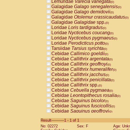
Lemuridae
Varecia variegata
(0)
Galagidae
Galago senegalensis
(0)
Galagidae
Galago demidovii
(0)
Galagidae
Otolemur crassicaudatus
(0)
Galagidae
Galagidae
spp.
(0)
Loridae
Loris tardigradus
(0)
Loridae
Nycticebus coucang
(0)
Loridae
Nycticebus pygmaeus
(0)
Loridae
Perodicticus potto
(0)
Tarsiidae
Tarsius syrichta
(0)
Cebidae
Callimico goeldii
(0)
Cebidae
Callithrix argentata
(0)
Cebidae
Callithrix geoffroyi
(0)
Cebidae
Callithrix humeralifer
(0)
Cebidae
Callithrix jacchus
(0)
Cebidae
Callithrix penicillata
(0)
Cebidae
Callithrix
spp.
(0)
Cebidae
Cebuella pygmaea
(0)
Cebidae
Leontopithecus rosalia
(0)
Cebidae
Saguinus bicolor
(0)
Cebidae
Saguinus fuscicollis
(0)
Cebidae
Saguinus geoffroyi
(0)
Cebidae
Saguinus imperator
(0)
Result-----------1 - 1 of 1
Cebidae
Saguinus labiatus
(0)
No: 02272
Sex: F
Age: Unk
Cebidae
Saguinus leucopus
(0)