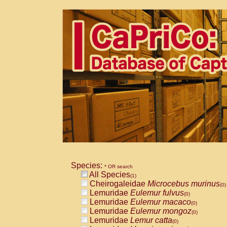
Species:
* OR search
All Species
(1)
Cheirogaleidae
Microcebus murinus
(0)
Lemuridae
Eulemur fulvus
(0)
Lemuridae
Eulemur macaco
(0)
Lemuridae
Eulemur mongoz
(0)
Lemuridae
Lemur catta
(0)