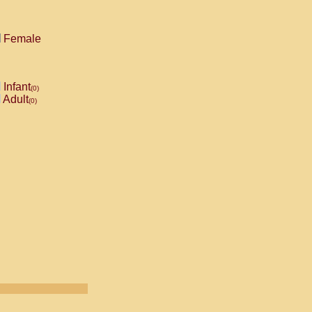
Female
Infant
(0)
Adult
(0)