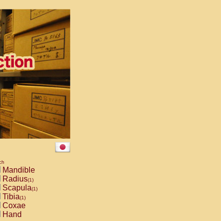
ch
Mandible
Radius
(1)
Scapula
(1)
Tibia
(1)
Coxae
Hand