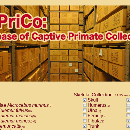
Skeletal Collection:
* AND sear
Skull
dae
Microcebus murinus
Humerus
(0)
(1)
ulemur fulvus
Ulna
(0)
(1)
ulemur macaco
Femur
(0)
(1)
ulemur mongoz
Fibula
(0)
(1)
emur catta
Trunk
(0)