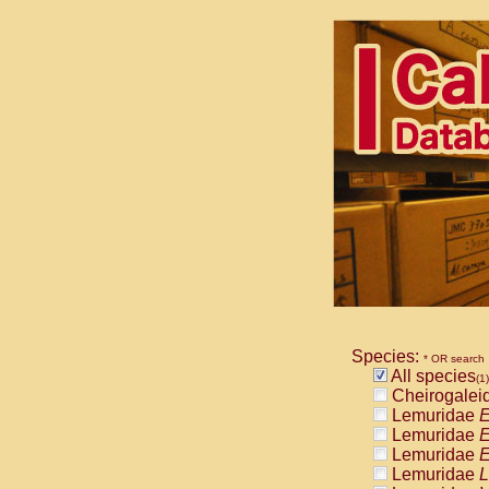
Species:
* OR search
All species
(1)
Cheirogalei
Lemuridae
E
Lemuridae
E
Lemuridae
E
Lemuridae
L