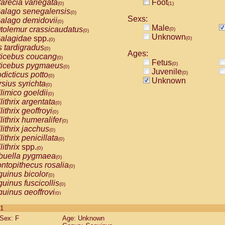
arecia variegata
Foot
(0)
(1)
alago senegalensis
(0)
Sexs:
alago demidovii
(0)
Male
tolemur crassicaudatus
(0)
(0)
Unknown
alagidae
spp.
(0)
(0)
s tardigradus
(0)
Ages:
ticebus coucang
(0)
Fetus
(0)
ticebus pygmaeus
(0)
Juvenile
(0)
dicticus potto
(0)
Unknown
rsius syrichta
(0)
limico goeldii
(0)
lithrix argentata
(0)
lithrix geoffroyi
(0)
lithrix humeralifer
(0)
lithrix jacchus
(0)
lithrix penicillata
(0)
lithrix
spp.
(0)
buella pygmaea
(0)
ntopithecus rosalia
(0)
uinus bicolor
(0)
uinus fuscicollis
(0)
uinus geoffroyi
(0)
uinus imperator
(0)
 1
uinus labiatus
(0)
Sex: F
Age: Unknown
guinus leucopus
(0)