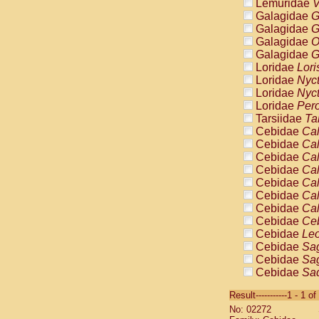
Lemuridae
V
Galagidae
G
Galagidae
G
Galagidae
O
Galagidae
G
Loridae
Lori
Loridae
Nyc
Loridae
Nyc
Loridae
Pero
Tarsiidae
Ta
Cebidae
Cal
Cebidae
Cal
Cebidae
Cal
Cebidae
Cal
Cebidae
Cal
Cebidae
Cal
Cebidae
Cal
Cebidae
Ce
Cebidae
Leo
Cebidae
Sag
Cebidae
Sag
Cebidae
Sag
Cebidae
Sag
Result-----------1 - 1 of
Cebidae
Sag
No: 02272
Cebidae
Sa