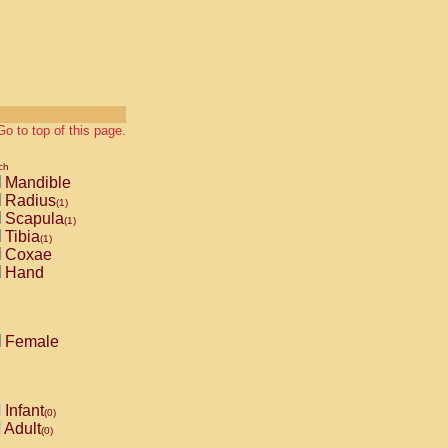
Go to top of this page.
ch
Mandible
Radius
(1)
Scapula
(1)
Tibia
(1)
Coxae
Hand
Female
Infant
(0)
Adult
(0)