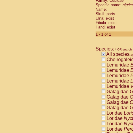
Family: Cebidae
Cebidae
Sa
Specific name:
nigrico
Cebidae
Sa
Name:
Cebidae
Sag
Skull: parts
Cebidae
Sa
Ulna: exist
Fibula: exist
Cebidae
Sag
Hand: exist
Cebidae
Sa
Cebidae
Aot
1 - 1 of 1
Cebidae
Ceb
Cebidae
Ceb
Species:
Cebidae
Ce
* OR search
All species
Cebidae
Ceb
(1)
Cheirogalei
Cebidae
Ce
Lemuridae
E
Cebidae
Sai
Lemuridae
E
Cebidae
Sai
Lemuridae
E
Atelidae
Alo
Lemuridae
L
Atelidae
Alo
Lemuridae
V
Atelidae
Alo
Galagidae
G
Atelidae
Alo
Galagidae
G
Atelidae
Ate
Galagidae
O
Atelidae
Ate
Galagidae
G
Atelidae
Ate
Loridae
Lori
Atelidae
Ate
Loridae
Nyc
Atelidae
Lag
Loridae
Nyc
Atelidae
Lag
Loridae
Pero
Pitheciidae