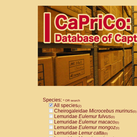
Species:
* OR search
All species
(2)
Cheirogaleidae
Microcebus murinus
(0)
Lemuridae
Eulemur fulvus
(0)
Lemuridae
Eulemur macaco
(0)
Lemuridae
Eulemur mongoz
(0)
Lemuridae
Lemur catta
(0)