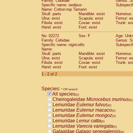
Family: Cebidae
Genus:
S
Cebidae
Saguinus midas
(0)
Specific name:
oedipus
Subspecif
Cebidae
Saguinus mystax
(0)
Name: Cotton-top Tamarin
Cebidae
Saguinus nigricollis
Skull: parts
Mandible: exist
(1)
Humerus: 
Cebidae
Saguinus oedipus
Ulna: exist
Scapula: exist
Femur: ex
(1)
Fibula: exist
Coxae: exist
Trunk: exi
Cebidae
Saguinus weddelli
(0)
Hand: exist
Foot: exist
Cebidae
Saguinus
spp.
(0)
Cebidae
Aotus trivirgatus
(0)
No: 02272
Sex: F
Age: Unk
Cebidae
Cebus albifrons
Family: Cebidae
Genus:
S
(0)
Cebidae
Cebus apella
Specific name:
nigricollis
Subspecif
(0)
Name:
Cebidae
Cebus capucinus
(0)
Skull: parts
Mandible: exist
Humerus: 
Cebidae
Cebus nigrivittatus
(0)
Ulna: exist
Scapula: exist
Femur: ex
Cebidae
Cebus
spp.
(0)
Fibula: exist
Coxae: exist
Trunk: exi
Cebidae
Saimiri boliviensis
Hand: exist
Foot: exist
(0)
Cebidae
Saimiri sciureus
(0)
1 - 2 of 2
Atelidae
Alouatta caraya
(0)
Atelidae
Alouatta fusca
(0)
Atelidae
Alouatta seniculus
Species:
(0)
* OR search
Atelidae
Alouatta
spp.
All species
(0)
(2)
Atelidae
Ateles belzebuth
Cheirogaleidae
Microcebus murinus
(0)
(0)
Atelidae
Ateles geoffroyi
Lemuridae
Eulemur fulvus
(0)
(0)
Atelidae
Ateles paniscus
Lemuridae
Eulemur macaco
(0)
(0)
Atelidae
Ateles
spp.
Lemuridae
Eulemur mongoz
(0)
(0)
Atelidae
Lagothrix lagothricha
Lemuridae
Lemur catta
(0)
(0)
Atelidae
Lagothrix lagothricha cana
Lemuridae
Varecia variegata
(0)
(0)
Pitheciidae
Cacajao calvus rubicundu
Galagidae
Galago senegalensis
(0)