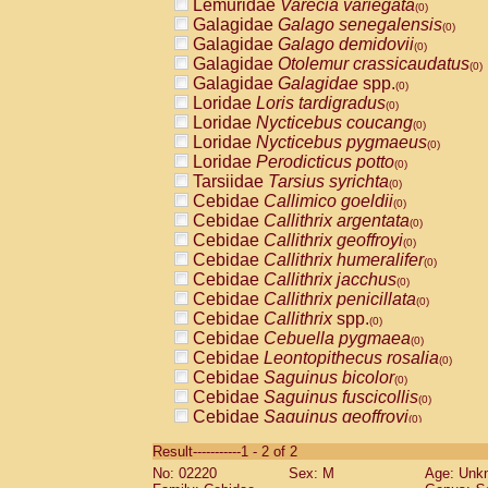
Lemuridae
Varecia variegata
(0)
Galagidae
Galago senegalensis
(0)
Galagidae
Galago demidovii
(0)
Galagidae
Otolemur crassicaudatus
(0)
Galagidae
Galagidae
spp.
(0)
Loridae
Loris tardigradus
(0)
Loridae
Nycticebus coucang
(0)
Loridae
Nycticebus pygmaeus
(0)
Loridae
Perodicticus potto
(0)
Tarsiidae
Tarsius syrichta
(0)
Cebidae
Callimico goeldii
(0)
Cebidae
Callithrix argentata
(0)
Cebidae
Callithrix geoffroyi
(0)
Cebidae
Callithrix humeralifer
(0)
Cebidae
Callithrix jacchus
(0)
Cebidae
Callithrix penicillata
(0)
Cebidae
Callithrix
spp.
(0)
Cebidae
Cebuella pygmaea
(0)
Cebidae
Leontopithecus rosalia
(0)
Cebidae
Saguinus bicolor
(0)
Cebidae
Saguinus fuscicollis
(0)
Cebidae
Saguinus geoffroyi
(0)
Cebidae
Saguinus imperator
(0)
Result-----------1 - 2 of 2
Cebidae
Saguinus labiatus
(0)
No: 02220
Sex: M
Age: Unk
Cebidae
Saguinus leucopus
(0)