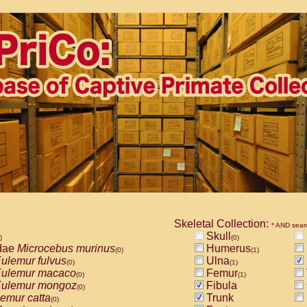
Skeletal Collection:
* AND sear
Skull
)
(0)
dae
Microcebus murinus
Humerus
(0)
(1)
ulemur fulvus
Ulna
(0)
(1)
ulemur macaco
Femur
(0)
(1)
ulemur mongoz
Fibula
(0)
emur catta
Trunk
(0)