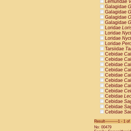
Lemuridae
V
Galagidae
G
Galagidae
G
Galagidae
O
Galagidae
G
Loridae
Lori
Loridae
Nyc
Loridae
Nyc
Loridae
Pero
Tarsiidae
Ta
Cebidae
Cal
Cebidae
Cal
Cebidae
Cal
Cebidae
Cal
Cebidae
Cal
Cebidae
Cal
Cebidae
Cal
Cebidae
Ce
Cebidae
Leo
Cebidae
Sag
Cebidae
Sag
Cebidae
Sag
Cebidae
Sag
Result-----------1 - 1 of
Cebidae
Sag
No: 00479
Cebidae
Sa