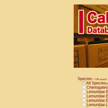
Species:
* OR search
All Species
(4
Cheirogalei
Lemuridae
E
Lemuridae
E
Lemuridae
E
Lemuridae
L