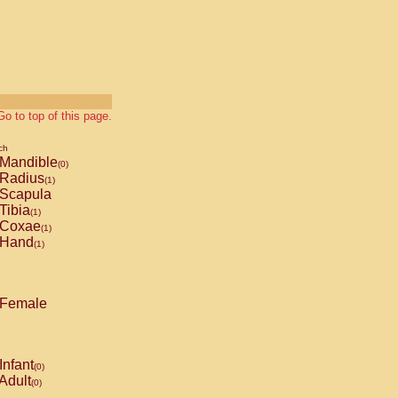
Go to top of this page.
ch
Mandible
(0)
Radius
(1)
Scapula
Tibia
(1)
Coxae
(1)
Hand
(1)
Female
Infant
(0)
Adult
(0)