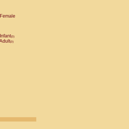
Female
Infant
(0)
Adult
(0)