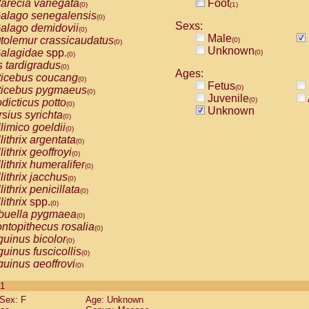
arecia variegata
Foot
(0)
(1)
alago senegalensis
(0)
Sexs:
alago demidovii
(0)
Male
tolemur crassicaudatus
(0)
(0)
Unknown
alagidae
spp.
(0)
(0)
s tardigradus
(0)
Ages:
ticebus coucang
(0)
Fetus
(0)
ticebus pygmaeus
(0)
Juvenile
(0)
dicticus potto
(0)
Unknown
rsius syrichta
(0)
limico goeldii
(0)
lithrix argentata
(0)
lithrix geoffroyi
(0)
lithrix humeralifer
(0)
lithrix jacchus
(0)
lithrix penicillata
(0)
lithrix
spp.
(0)
buella pygmaea
(0)
ntopithecus rosalia
(0)
uinus bicolor
(0)
uinus fuscicollis
(0)
uinus geoffroyi
(0)
uinus imperator
(0)
 1
uinus labiatus
(0)
Sex: F
Age: Unknown
guinus leucopus
(0)