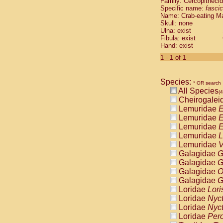
Family: Cercopitheci
Cebidae
Sa
Specific name:
fascic
Cebidae
Sa
Name: Crab-eating M
Cebidae
Sag
Skull: none
Cebidae
Sa
Ulna: exist
Fibula: exist
Cebidae
Sag
Hand: exist
Cebidae
Sa
Cebidae
Aot
1 - 1 of 1
Cebidae
Ceb
Cebidae
Ceb
Species:
Cebidae
Ce
* OR search
All Species
Cebidae
Ceb
(4
Cheirogalei
Cebidae
Ce
Lemuridae
E
Cebidae
Sai
Lemuridae
E
Cebidae
Sai
Lemuridae
E
Atelidae
Alo
Lemuridae
L
Atelidae
Alo
Lemuridae
V
Atelidae
Alo
Galagidae
G
Atelidae
Alo
Galagidae
G
Atelidae
Ate
Galagidae
O
Atelidae
Ate
Galagidae
G
Atelidae
Ate
Loridae
Lori
Atelidae
Ate
Loridae
Nyc
Atelidae
Lag
Loridae
Nyc
Atelidae
Lag
Loridae
Pero
Pitheciidae