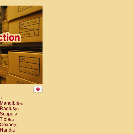
ch
Mandible
(0)
Radius
(1)
Scapula
Tibia
(1)
Coxae
(1)
Hand
(1)