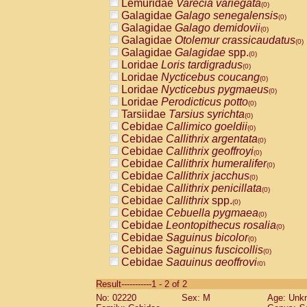
Lemuridae
Varecia variegata
(0)
Galagidae
Galago senegalensis
(0)
Galagidae
Galago demidovii
(0)
Galagidae
Otolemur crassicaudatus
(0)
Galagidae
Galagidae
spp.
(0)
Loridae
Loris tardigradus
(0)
Loridae
Nycticebus coucang
(0)
Loridae
Nycticebus pygmaeus
(0)
Loridae
Perodicticus potto
(0)
Tarsiidae
Tarsius syrichta
(0)
Cebidae
Callimico goeldii
(0)
Cebidae
Callithrix argentata
(0)
Cebidae
Callithrix geoffroyi
(0)
Cebidae
Callithrix humeralifer
(0)
Cebidae
Callithrix jacchus
(0)
Cebidae
Callithrix penicillata
(0)
Cebidae
Callithrix
spp.
(0)
Cebidae
Cebuella pygmaea
(0)
Cebidae
Leontopithecus rosalia
(0)
Cebidae
Saguinus bicolor
(0)
Cebidae
Saguinus fuscicollis
(0)
Cebidae
Saguinus geoffroyi
(0)
Cebidae
Saguinus imperator
(0)
Result-----------1 - 2 of 2
Cebidae
Saguinus labiatus
(0)
No: 02220
Sex: M
Age: Unk
Cebidae
Saguinus leucopus
(0)