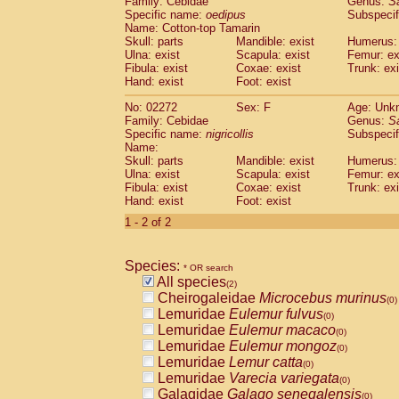
Family: Cebidae
Genus:
S
Cebidae
Saguinus midas
(0)
Specific name:
oedipus
Subspecif
Cebidae
Saguinus mystax
(0)
Name: Cotton-top Tamarin
Cebidae
Saguinus nigricollis
Skull: parts
Mandible: exist
(1)
Humerus: 
Cebidae
Saguinus oedipus
Ulna: exist
Scapula: exist
Femur: ex
(1)
Fibula: exist
Coxae: exist
Trunk: exi
Cebidae
Saguinus weddelli
(0)
Hand: exist
Foot: exist
Cebidae
Saguinus
spp.
(0)
Cebidae
Aotus trivirgatus
(0)
No: 02272
Sex: F
Age: Unk
Cebidae
Cebus albifrons
Family: Cebidae
Genus:
S
(0)
Cebidae
Cebus apella
Specific name:
nigricollis
Subspecif
(0)
Name:
Cebidae
Cebus capucinus
(0)
Skull: parts
Mandible: exist
Humerus: 
Cebidae
Cebus nigrivittatus
(0)
Ulna: exist
Scapula: exist
Femur: ex
Cebidae
Cebus
spp.
(0)
Fibula: exist
Coxae: exist
Trunk: exi
Cebidae
Saimiri boliviensis
Hand: exist
Foot: exist
(0)
Cebidae
Saimiri sciureus
(0)
1 - 2 of 2
Atelidae
Alouatta caraya
(0)
Atelidae
Alouatta fusca
(0)
Atelidae
Alouatta seniculus
Species:
(0)
* OR search
Atelidae
Alouatta
spp.
All species
(0)
(2)
Atelidae
Ateles belzebuth
Cheirogaleidae
Microcebus murinus
(0)
(0)
Atelidae
Ateles geoffroyi
Lemuridae
Eulemur fulvus
(0)
(0)
Atelidae
Ateles paniscus
Lemuridae
Eulemur macaco
(0)
(0)
Atelidae
Ateles
spp.
Lemuridae
Eulemur mongoz
(0)
(0)
Atelidae
Lagothrix lagothricha
Lemuridae
Lemur catta
(0)
(0)
Atelidae
Lagothrix lagothricha cana
Lemuridae
Varecia variegata
(0)
(0)
Pitheciidae
Cacajao calvus rubicundu
Galagidae
Galago senegalensis
(0)