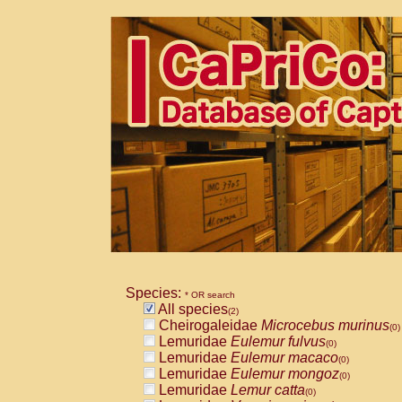
Species:
* OR search
All species
(2)
Cheirogaleidae
Microcebus murinus
(0)
Lemuridae
Eulemur fulvus
(0)
Lemuridae
Eulemur macaco
(0)
Lemuridae
Eulemur mongoz
(0)
Lemuridae
Lemur catta
(0)