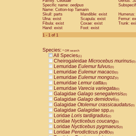
Family: Cebidae
Genus:
S
Cebidae
Saguinus midas
(0)
Specific name:
oedipus
Subspecif
Cebidae
Saguinus mystax
(0)
Name: Cotton-top Tamarin
Cebidae
Saguinus nigricollis
Skull: parts
Mandible: exist
(0)
Humerus: 
Cebidae
Saguinus oedipus
Ulna: exist
Scapula: exist
Femur: ex
(1)
Fibula: exist
Coxae: exist
Trunk: exi
Cebidae
Saguinus weddelli
(0)
Hand: exist
Foot: exist
Cebidae
Saguinus
spp.
(0)
Cebidae
Aotus trivirgatus
1 - 1 of 1
(0)
Cebidae
Cebus albifrons
(0)
Cebidae
Cebus apella
(0)
Species:
Cebidae
Cebus capucinus
* OR search
(0)
All Species
Cebidae
Cebus nigrivittatus
(1)
(0)
Cheirogaleidae
Microcebus murinus
Cebidae
Cebus
spp.
(0)
(0)
Lemuridae
Eulemur fulvus
Cebidae
Saimiri boliviensis
(0)
(0)
Lemuridae
Eulemur macaco
Cebidae
Saimiri sciureus
(0)
(0)
Lemuridae
Eulemur mongoz
Atelidae
Alouatta caraya
(0)
(0)
Lemuridae
Lemur catta
Atelidae
Alouatta fusca
(0)
(0)
Lemuridae
Varecia variegata
Atelidae
Alouatta seniculus
(0)
(0)
Galagidae
Galago senegalensis
Atelidae
Alouatta
spp.
(0)
(0)
Galagidae
Galago demidovii
Atelidae
Ateles belzebuth
(0)
(0)
Galagidae
Otolemur crassicaudatus
Atelidae
Ateles geoffroyi
(0)
(0)
Galagidae
Galagidae
spp.
Atelidae
Ateles paniscus
(0)
(0)
Loridae
Loris tardigradus
Atelidae
Ateles
spp.
(0)
(0)
Loridae
Nycticebus coucang
Atelidae
Lagothrix lagothricha
(0)
(0)
Loridae
Nycticebus pygmaeus
Atelidae
Lagothrix lagothricha cana
(0)
(0)
Loridae
Perodicticus potto
Pitheciidae
Cacajao calvus rubicundu
(0)