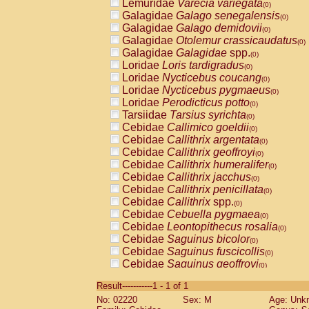
Lemuridae
Varecia variegata
(0)
Galagidae
Galago senegalensis
(0)
Galagidae
Galago demidovii
(0)
Galagidae
Otolemur crassicaudatus
(0)
Galagidae
Galagidae
spp.
(0)
Loridae
Loris tardigradus
(0)
Loridae
Nycticebus coucang
(0)
Loridae
Nycticebus pygmaeus
(0)
Loridae
Perodicticus potto
(0)
Tarsiidae
Tarsius syrichta
(0)
Cebidae
Callimico goeldii
(0)
Cebidae
Callithrix argentata
(0)
Cebidae
Callithrix geoffroyi
(0)
Cebidae
Callithrix humeralifer
(0)
Cebidae
Callithrix jacchus
(0)
Cebidae
Callithrix penicillata
(0)
Cebidae
Callithrix
spp.
(0)
Cebidae
Cebuella pygmaea
(0)
Cebidae
Leontopithecus rosalia
(0)
Cebidae
Saguinus bicolor
(0)
Cebidae
Saguinus fuscicollis
(0)
Cebidae
Saguinus geoffroyi
(0)
Cebidae
Saguinus imperator
(0)
Result-----------1 - 1 of 1
Cebidae
Saguinus labiatus
(0)
No: 02220
Sex: M
Age: Unk
Cebidae
Saguinus leucopus
(0)