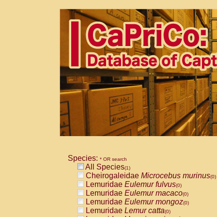
Species:
* OR search
All Species
(1)
Cheirogaleidae
Microcebus murinus
(0)
Lemuridae
Eulemur fulvus
(0)
Lemuridae
Eulemur macaco
(0)
Lemuridae
Eulemur mongoz
(0)
Lemuridae
Lemur catta
(0)