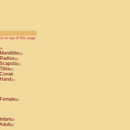
Go to top of this page.
ch
Mandible
(1)
Radius
(1)
Scapula
(1)
Tibia
(1)
Coxae
Hand
(1)
Female
(0)
Infant
(0)
Adult
(0)