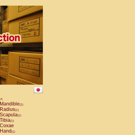
ch
Mandible
(1)
Radius
(1)
Scapula
(1)
Tibia
(1)
Coxae
Hand
(1)