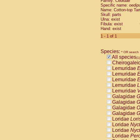
Family: Cebidae
Cebidae
Sa
Specific name:
oedip
Cebidae
Sa
Name: Cotton-top Ta
Cebidae
Sag
Skull: parts
Cebidae
Sa
Ulna: exist
Fibula: exist
Cebidae
Sag
Hand: exist
Cebidae
Sa
Cebidae
Aot
1 - 1 of 1
Cebidae
Ceb
Cebidae
Ceb
Species:
Cebidae
Ce
* OR search
All species
Cebidae
Ceb
(1)
Cheirogalei
Cebidae
Ce
Lemuridae
E
Cebidae
Sai
Lemuridae
E
Cebidae
Sai
Lemuridae
E
Atelidae
Alo
Lemuridae
L
Atelidae
Alo
Lemuridae
V
Atelidae
Alo
Galagidae
G
Atelidae
Alo
Galagidae
G
Atelidae
Ate
Galagidae
O
Atelidae
Ate
Galagidae
G
Atelidae
Ate
Loridae
Lori
Atelidae
Ate
Loridae
Nyc
Atelidae
Lag
Loridae
Nyc
Atelidae
Lag
Loridae
Pero
Pitheciidae