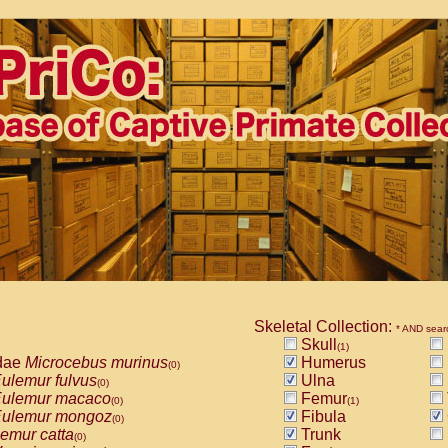
Skeletal Collection:
* AND sear
Skull
(1)
dae
Microcebus murinus
Humerus
(0)
ulemur fulvus
Ulna
(0)
ulemur macaco
Femur
(0)
(1)
ulemur mongoz
Fibula
(0)
emur catta
Trunk
(0)