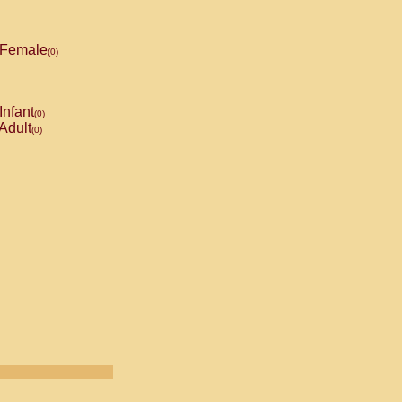
Female
(0)
Infant
(0)
Adult
(0)