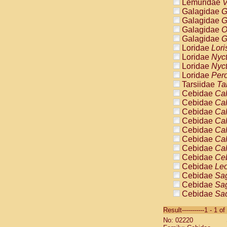
Lemuridae
V
Galagidae
G
Galagidae
G
Galagidae
O
Galagidae
G
Loridae
Lori
Loridae
Nyc
Loridae
Nyc
Loridae
Pero
Tarsiidae
Ta
Cebidae
Cal
Cebidae
Cal
Cebidae
Cal
Cebidae
Cal
Cebidae
Cal
Cebidae
Cal
Cebidae
Cal
Cebidae
Ce
Cebidae
Leo
Cebidae
Sag
Cebidae
Sag
Cebidae
Sag
Cebidae
Sag
Result-----------1 - 1 of
Cebidae
Sag
No: 02220
Cebidae
Sa