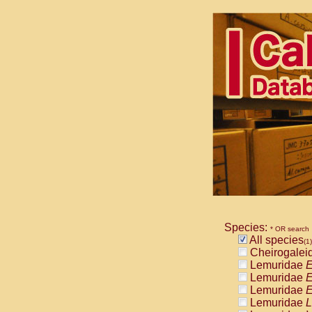
Species:
* OR search
All species
(1)
Cheirogalei
Lemuridae
E
Lemuridae
E
Lemuridae
E
Lemuridae
L