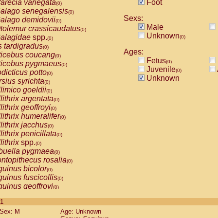
arecia variegata
Foot
(0)
alago senegalensis
(0)
Sexs:
alago demidovii
(0)
Male
tolemur crassicaudatus
(0)
Unknown
alagidae
spp.
(0)
(0)
s tardigradus
(0)
Ages:
ticebus coucang
(0)
Fetus
(0)
ticebus pygmaeus
(0)
Juvenile
(0)
dicticus potto
(0)
Unknown
rsius syrichta
(0)
limico goeldii
(0)
lithrix argentata
(0)
lithrix geoffroyi
(0)
lithrix humeralifer
(0)
lithrix jacchus
(0)
lithrix penicillata
(0)
lithrix
spp.
(0)
buella pygmaea
(0)
ntopithecus rosalia
(0)
uinus bicolor
(0)
uinus fuscicollis
(0)
uinus geoffroyi
(0)
uinus imperator
(0)
 1
uinus labiatus
(0)
Sex: M
Age: Unknown
guinus leucopus
(0)