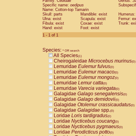
Family: Cebidae
Genus:
S
Cebidae
Saguinus midas
(0)
Specific name:
oedipus
Subspecif
Cebidae
Saguinus mystax
(0)
Name: Cotton-top Tamarin
Cebidae
Saguinus nigricollis
Skull: parts
Mandible: exist
(0)
Humerus: 
Cebidae
Saguinus oedipus
Ulna: exist
Scapula: exist
Femur: ex
(1)
Fibula: exist
Coxae: exist
Trunk: exi
Cebidae
Saguinus weddelli
(0)
Hand: exist
Foot: exist
Cebidae
Saguinus
spp.
(0)
Cebidae
Aotus trivirgatus
1 - 1 of 1
(0)
Cebidae
Cebus albifrons
(0)
Cebidae
Cebus apella
(0)
Species:
Cebidae
Cebus capucinus
* OR search
(0)
All Species
Cebidae
Cebus nigrivittatus
(1)
(0)
Cheirogaleidae
Microcebus murinus
Cebidae
Cebus
spp.
(0)
(0)
Lemuridae
Eulemur fulvus
Cebidae
Saimiri boliviensis
(0)
(0)
Lemuridae
Eulemur macaco
Cebidae
Saimiri sciureus
(0)
(0)
Lemuridae
Eulemur mongoz
Atelidae
Alouatta caraya
(0)
(0)
Lemuridae
Lemur catta
Atelidae
Alouatta fusca
(0)
(0)
Lemuridae
Varecia variegata
Atelidae
Alouatta seniculus
(0)
(0)
Galagidae
Galago senegalensis
Atelidae
Alouatta
spp.
(0)
(0)
Galagidae
Galago demidovii
Atelidae
Ateles belzebuth
(0)
(0)
Galagidae
Otolemur crassicaudatus
Atelidae
Ateles geoffroyi
(0)
(0)
Galagidae
Galagidae
spp.
Atelidae
Ateles paniscus
(0)
(0)
Loridae
Loris tardigradus
Atelidae
Ateles
spp.
(0)
(0)
Loridae
Nycticebus coucang
Atelidae
Lagothrix lagothricha
(0)
(0)
Loridae
Nycticebus pygmaeus
Atelidae
Lagothrix lagothricha cana
(0)
(0)
Loridae
Perodicticus potto
Pitheciidae
Cacajao calvus rubicundu
(0)