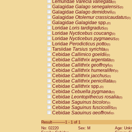
Lemuridae
Varecia variegata
(0)
Galagidae
Galago senegalensis
(0)
Galagidae
Galago demidovii
(0)
Galagidae
Otolemur crassicaudatus
(0)
Galagidae
Galagidae
spp.
(0)
Loridae
Loris tardigradus
(0)
Loridae
Nycticebus coucang
(0)
Loridae
Nycticebus pygmaeus
(0)
Loridae
Perodicticus potto
(0)
Tarsiidae
Tarsius syrichta
(0)
Cebidae
Callimico goeldii
(0)
Cebidae
Callithrix argentata
(0)
Cebidae
Callithrix geoffroyi
(0)
Cebidae
Callithrix humeralifer
(0)
Cebidae
Callithrix jacchus
(0)
Cebidae
Callithrix penicillata
(0)
Cebidae
Callithrix
spp.
(0)
Cebidae
Cebuella pygmaea
(0)
Cebidae
Leontopithecus rosalia
(0)
Cebidae
Saguinus bicolor
(0)
Cebidae
Saguinus fuscicollis
(0)
Cebidae
Saguinus geoffroyi
(0)
Cebidae
Saguinus imperator
(0)
Result-----------1 - 1 of 1
Cebidae
Saguinus labiatus
(0)
No: 02220
Sex: M
Age: Unk
Cebidae
Saguinus leucopus
(0)