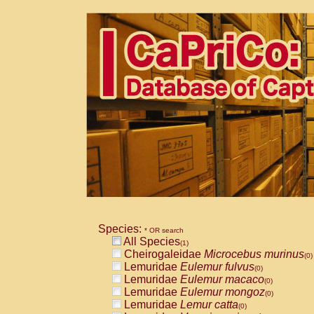
Species:
* OR search
All Species
(1)
Cheirogaleidae
Microcebus murinus
(0)
Lemuridae
Eulemur fulvus
(0)
Lemuridae
Eulemur macaco
(0)
Lemuridae
Eulemur mongoz
(0)
Lemuridae
Lemur catta
(0)