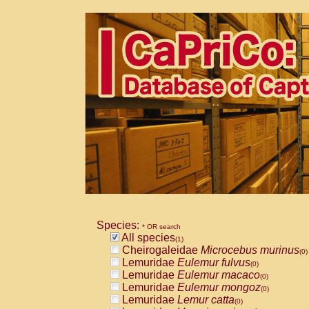
Species:
* OR search
All species
(1)
Cheirogaleidae
Microcebus murinus
(0)
Lemuridae
Eulemur fulvus
(0)
Lemuridae
Eulemur macaco
(0)
Lemuridae
Eulemur mongoz
(0)
Lemuridae
Lemur catta
(0)