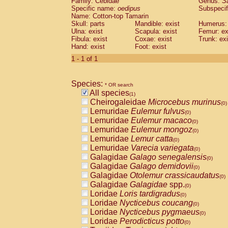
Family: Cebidae
Genus:
S
Cebidae
Saguinus midas
(0)
Specific name:
oedipus
Subspecif
Cebidae
Saguinus mystax
(0)
Name: Cotton-top Tamarin
Cebidae
Saguinus nigricollis
Skull: parts
Mandible: exist
(0)
Humerus: 
Cebidae
Saguinus oedipus
Ulna: exist
Scapula: exist
Femur: ex
(1)
Fibula: exist
Coxae: exist
Trunk: exi
Cebidae
Saguinus weddelli
(0)
Hand: exist
Foot: exist
Cebidae
Saguinus
spp.
(0)
Cebidae
Aotus trivirgatus
1 - 1 of 1
(0)
Cebidae
Cebus albifrons
(0)
Cebidae
Cebus apella
(0)
Species:
Cebidae
Cebus capucinus
* OR search
(0)
All species
Cebidae
Cebus nigrivittatus
(1)
(0)
Cheirogaleidae
Microcebus murinus
Cebidae
Cebus
spp.
(0)
(0)
Lemuridae
Eulemur fulvus
Cebidae
Saimiri boliviensis
(0)
(0)
Lemuridae
Eulemur macaco
Cebidae
Saimiri sciureus
(0)
(0)
Lemuridae
Eulemur mongoz
Atelidae
Alouatta caraya
(0)
(0)
Lemuridae
Lemur catta
Atelidae
Alouatta fusca
(0)
(0)
Lemuridae
Varecia variegata
Atelidae
Alouatta seniculus
(0)
(0)
Galagidae
Galago senegalensis
Atelidae
Alouatta
spp.
(0)
(0)
Galagidae
Galago demidovii
Atelidae
Ateles belzebuth
(0)
(0)
Galagidae
Otolemur crassicaudatus
Atelidae
Ateles geoffroyi
(0)
(0)
Galagidae
Galagidae
spp.
Atelidae
Ateles paniscus
(0)
(0)
Loridae
Loris tardigradus
Atelidae
Ateles
spp.
(0)
(0)
Loridae
Nycticebus coucang
Atelidae
Lagothrix lagothricha
(0)
(0)
Loridae
Nycticebus pygmaeus
Atelidae
Lagothrix lagothricha cana
(0)
(0)
Loridae
Perodicticus potto
Pitheciidae
Cacajao calvus rubicundu
(0)