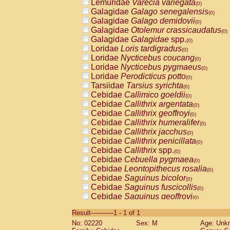
Lemuridae
Varecia variegata
(0)
Galagidae
Galago senegalensis
(0)
Galagidae
Galago demidovii
(0)
Galagidae
Otolemur crassicaudatus
(0)
Galagidae
Galagidae
spp.
(0)
Loridae
Loris tardigradus
(0)
Loridae
Nycticebus coucang
(0)
Loridae
Nycticebus pygmaeus
(0)
Loridae
Perodicticus potto
(0)
Tarsiidae
Tarsius syrichta
(0)
Cebidae
Callimico goeldii
(0)
Cebidae
Callithrix argentata
(0)
Cebidae
Callithrix geoffroyi
(0)
Cebidae
Callithrix humeralifer
(0)
Cebidae
Callithrix jacchus
(0)
Cebidae
Callithrix penicillata
(0)
Cebidae
Callithrix
spp.
(0)
Cebidae
Cebuella pygmaea
(0)
Cebidae
Leontopithecus rosalia
(0)
Cebidae
Saguinus bicolor
(0)
Cebidae
Saguinus fuscicollis
(0)
Cebidae
Saguinus geoffroyi
(0)
Cebidae
Saguinus imperator
(0)
Result-----------1 - 1 of 1
Cebidae
Saguinus labiatus
(0)
No: 02220
Sex: M
Age: Unk
Cebidae
Saguinus leucopus
(0)