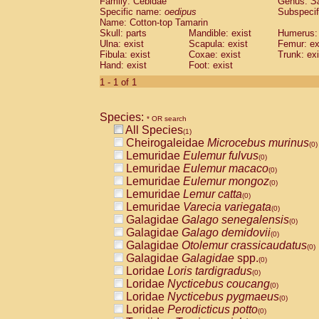
Family: Cebidae
Genus:
S
Cebidae
Saguinus midas
(0)
Specific name:
oedipus
Subspecif
Cebidae
Saguinus mystax
(0)
Name: Cotton-top Tamarin
Cebidae
Saguinus nigricollis
Skull: parts
Mandible: exist
(0)
Humerus: 
Cebidae
Saguinus oedipus
Ulna: exist
Scapula: exist
Femur: ex
(1)
Fibula: exist
Coxae: exist
Trunk: exi
Cebidae
Saguinus weddelli
(0)
Hand: exist
Foot: exist
Cebidae
Saguinus
spp.
(0)
Cebidae
Aotus trivirgatus
1 - 1 of 1
(0)
Cebidae
Cebus albifrons
(0)
Cebidae
Cebus apella
(0)
Species:
Cebidae
Cebus capucinus
* OR search
(0)
All Species
Cebidae
Cebus nigrivittatus
(1)
(0)
Cheirogaleidae
Microcebus murinus
Cebidae
Cebus
spp.
(0)
(0)
Lemuridae
Eulemur fulvus
Cebidae
Saimiri boliviensis
(0)
(0)
Lemuridae
Eulemur macaco
Cebidae
Saimiri sciureus
(0)
(0)
Lemuridae
Eulemur mongoz
Atelidae
Alouatta caraya
(0)
(0)
Lemuridae
Lemur catta
Atelidae
Alouatta fusca
(0)
(0)
Lemuridae
Varecia variegata
Atelidae
Alouatta seniculus
(0)
(0)
Galagidae
Galago senegalensis
Atelidae
Alouatta
spp.
(0)
(0)
Galagidae
Galago demidovii
Atelidae
Ateles belzebuth
(0)
(0)
Galagidae
Otolemur crassicaudatus
Atelidae
Ateles geoffroyi
(0)
(0)
Galagidae
Galagidae
spp.
Atelidae
Ateles paniscus
(0)
(0)
Loridae
Loris tardigradus
Atelidae
Ateles
spp.
(0)
(0)
Loridae
Nycticebus coucang
Atelidae
Lagothrix lagothricha
(0)
(0)
Loridae
Nycticebus pygmaeus
Atelidae
Lagothrix lagothricha cana
(0)
(0)
Loridae
Perodicticus potto
Pitheciidae
Cacajao calvus rubicundu
(0)