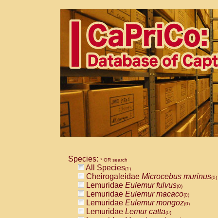
Species:
* OR search
All Species
(1)
Cheirogaleidae
Microcebus murinus
(0)
Lemuridae
Eulemur fulvus
(0)
Lemuridae
Eulemur macaco
(0)
Lemuridae
Eulemur mongoz
(0)
Lemuridae
Lemur catta
(0)