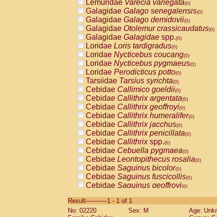
Lemuridae
Varecia variegata
(0)
Galagidae
Galago senegalensis
(0)
Galagidae
Galago demidovii
(0)
Galagidae
Otolemur crassicaudatus
(0)
Galagidae
Galagidae
spp.
(0)
Loridae
Loris tardigradus
(0)
Loridae
Nycticebus coucang
(0)
Loridae
Nycticebus pygmaeus
(0)
Loridae
Perodicticus potto
(0)
Tarsiidae
Tarsius syrichta
(0)
Cebidae
Callimico goeldii
(0)
Cebidae
Callithrix argentata
(0)
Cebidae
Callithrix geoffroyi
(0)
Cebidae
Callithrix humeralifer
(0)
Cebidae
Callithrix jacchus
(0)
Cebidae
Callithrix penicillata
(0)
Cebidae
Callithrix
spp.
(0)
Cebidae
Cebuella pygmaea
(0)
Cebidae
Leontopithecus rosalia
(0)
Cebidae
Saguinus bicolor
(0)
Cebidae
Saguinus fuscicollis
(0)
Cebidae
Saguinus geoffroyi
(0)
Cebidae
Saguinus imperator
(0)
Result-----------1 - 1 of 1
Cebidae
Saguinus labiatus
(0)
No: 02220
Sex: M
Age: Unk
Cebidae
Saguinus leucopus
(0)