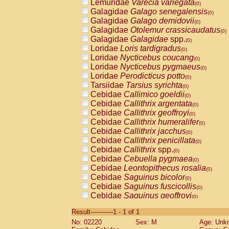
Lemuridae
Varecia variegata
(0)
Galagidae
Galago senegalensis
(0)
Galagidae
Galago demidovii
(0)
Galagidae
Otolemur crassicaudatus
(0)
Galagidae
Galagidae
spp.
(0)
Loridae
Loris tardigradus
(0)
Loridae
Nycticebus coucang
(0)
Loridae
Nycticebus pygmaeus
(0)
Loridae
Perodicticus potto
(0)
Tarsiidae
Tarsius syrichta
(0)
Cebidae
Callimico goeldii
(0)
Cebidae
Callithrix argentata
(0)
Cebidae
Callithrix geoffroyi
(0)
Cebidae
Callithrix humeralifer
(0)
Cebidae
Callithrix jacchus
(0)
Cebidae
Callithrix penicillata
(0)
Cebidae
Callithrix
spp.
(0)
Cebidae
Cebuella pygmaea
(0)
Cebidae
Leontopithecus rosalia
(0)
Cebidae
Saguinus bicolor
(0)
Cebidae
Saguinus fuscicollis
(0)
Cebidae
Saguinus geoffroyi
(0)
Cebidae
Saguinus imperator
(0)
Result-----------1 - 1 of 1
Cebidae
Saguinus labiatus
(0)
No: 02220
Sex: M
Age: Unk
Cebidae
Saguinus leucopus
(0)