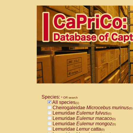
Species:
* OR search
All species
(1)
Cheirogaleidae
Microcebus murinus
(0)
Lemuridae
Eulemur fulvus
(0)
Lemuridae
Eulemur macaco
(0)
Lemuridae
Eulemur mongoz
(0)
Lemuridae
Lemur catta
(0)