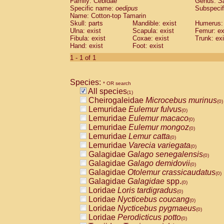
Family: Cebidae
Genus:
S
Cebidae
Saguinus midas
(0)
Specific name:
oedipus
Subspecif
Cebidae
Saguinus mystax
(0)
Name: Cotton-top Tamarin
Cebidae
Saguinus nigricollis
Skull: parts
Mandible: exist
(0)
Humerus: 
Cebidae
Saguinus oedipus
Ulna: exist
Scapula: exist
Femur: ex
(1)
Fibula: exist
Coxae: exist
Trunk: exi
Cebidae
Saguinus weddelli
(0)
Hand: exist
Foot: exist
Cebidae
Saguinus
spp.
(0)
Cebidae
Aotus trivirgatus
1 - 1 of 1
(0)
Cebidae
Cebus albifrons
(0)
Cebidae
Cebus apella
(0)
Species:
Cebidae
Cebus capucinus
* OR search
(0)
All species
Cebidae
Cebus nigrivittatus
(1)
(0)
Cheirogaleidae
Microcebus murinus
Cebidae
Cebus
spp.
(0)
(0)
Lemuridae
Eulemur fulvus
Cebidae
Saimiri boliviensis
(0)
(0)
Lemuridae
Eulemur macaco
Cebidae
Saimiri sciureus
(0)
(0)
Lemuridae
Eulemur mongoz
Atelidae
Alouatta caraya
(0)
(0)
Lemuridae
Lemur catta
Atelidae
Alouatta fusca
(0)
(0)
Lemuridae
Varecia variegata
Atelidae
Alouatta seniculus
(0)
(0)
Galagidae
Galago senegalensis
Atelidae
Alouatta
spp.
(0)
(0)
Galagidae
Galago demidovii
Atelidae
Ateles belzebuth
(0)
(0)
Galagidae
Otolemur crassicaudatus
Atelidae
Ateles geoffroyi
(0)
(0)
Galagidae
Galagidae
spp.
Atelidae
Ateles paniscus
(0)
(0)
Loridae
Loris tardigradus
Atelidae
Ateles
spp.
(0)
(0)
Loridae
Nycticebus coucang
Atelidae
Lagothrix lagothricha
(0)
(0)
Loridae
Nycticebus pygmaeus
Atelidae
Lagothrix lagothricha cana
(0)
(0)
Loridae
Perodicticus potto
Pitheciidae
Cacajao calvus rubicundu
(0)