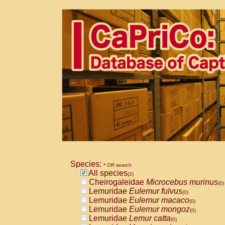
Species:
* OR search
All species
(2)
Cheirogaleidae
Microcebus murinus
(0)
Lemuridae
Eulemur fulvus
(0)
Lemuridae
Eulemur macaco
(0)
Lemuridae
Eulemur mongoz
(0)
Lemuridae
Lemur catta
(0)