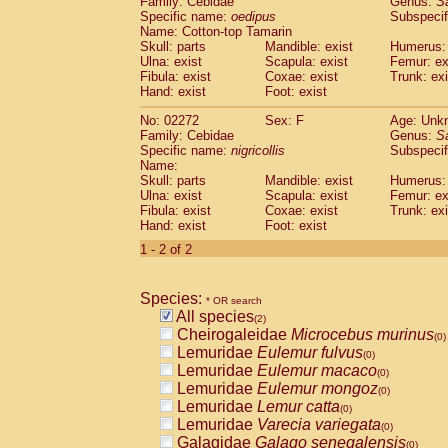
Family: Cebidae
Genus:
S
Cebidae
Saguinus midas
(0)
Specific name:
oedipus
Subspecif
Cebidae
Saguinus mystax
(0)
Name: Cotton-top Tamarin
Cebidae
Saguinus nigricollis
Skull: parts
Mandible: exist
(1)
Humerus: 
Cebidae
Saguinus oedipus
Ulna: exist
Scapula: exist
Femur: ex
(1)
Fibula: exist
Coxae: exist
Trunk: exi
Cebidae
Saguinus weddelli
(0)
Hand: exist
Foot: exist
Cebidae
Saguinus
spp.
(0)
Cebidae
Aotus trivirgatus
(0)
No: 02272
Sex: F
Age: Unk
Cebidae
Cebus albifrons
Family: Cebidae
Genus:
S
(0)
Cebidae
Cebus apella
Specific name:
nigricollis
Subspecif
(0)
Name:
Cebidae
Cebus capucinus
(0)
Skull: parts
Mandible: exist
Humerus: 
Cebidae
Cebus nigrivittatus
(0)
Ulna: exist
Scapula: exist
Femur: ex
Cebidae
Cebus
spp.
(0)
Fibula: exist
Coxae: exist
Trunk: exi
Cebidae
Saimiri boliviensis
Hand: exist
Foot: exist
(0)
Cebidae
Saimiri sciureus
(0)
1 - 2 of 2
Atelidae
Alouatta caraya
(0)
Atelidae
Alouatta fusca
(0)
Atelidae
Alouatta seniculus
Species:
(0)
* OR search
Atelidae
Alouatta
spp.
All species
(0)
(2)
Atelidae
Ateles belzebuth
Cheirogaleidae
Microcebus murinus
(0)
(0)
Atelidae
Ateles geoffroyi
Lemuridae
Eulemur fulvus
(0)
(0)
Atelidae
Ateles paniscus
Lemuridae
Eulemur macaco
(0)
(0)
Atelidae
Ateles
spp.
Lemuridae
Eulemur mongoz
(0)
(0)
Atelidae
Lagothrix lagothricha
Lemuridae
Lemur catta
(0)
(0)
Atelidae
Lagothrix lagothricha cana
Lemuridae
Varecia variegata
(0)
(0)
Pitheciidae
Cacajao calvus rubicundu
Galagidae
Galago senegalensis
(0)