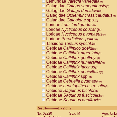
Lemuridae
Varecia variegata
(0)
Galagidae
Galago senegalensis
(0)
Galagidae
Galago demidovii
(0)
Galagidae
Otolemur crassicaudatus
(0)
Galagidae
Galagidae
spp.
(0)
Loridae
Loris tardigradus
(0)
Loridae
Nycticebus coucang
(0)
Loridae
Nycticebus pygmaeus
(0)
Loridae
Perodicticus potto
(0)
Tarsiidae
Tarsius syrichta
(0)
Cebidae
Callimico goeldii
(0)
Cebidae
Callithrix argentata
(0)
Cebidae
Callithrix geoffroyi
(0)
Cebidae
Callithrix humeralifer
(0)
Cebidae
Callithrix jacchus
(0)
Cebidae
Callithrix penicillata
(0)
Cebidae
Callithrix
spp.
(0)
Cebidae
Cebuella pygmaea
(0)
Cebidae
Leontopithecus rosalia
(0)
Cebidae
Saguinus bicolor
(0)
Cebidae
Saguinus fuscicollis
(0)
Cebidae
Saguinus geoffroyi
(0)
Cebidae
Saguinus imperator
(0)
Result-----------1 - 2 of 2
Cebidae
Saguinus labiatus
(0)
No: 02220
Sex: M
Age: Unk
Cebidae
Saguinus leucopus
(0)