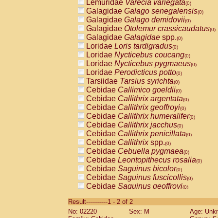
Lemuridae
Varecia variegata
(0)
Galagidae
Galago senegalensis
(0)
Galagidae
Galago demidovii
(0)
Galagidae
Otolemur crassicaudatus
(0)
Galagidae
Galagidae
spp.
(0)
Loridae
Loris tardigradus
(0)
Loridae
Nycticebus coucang
(0)
Loridae
Nycticebus pygmaeus
(0)
Loridae
Perodicticus potto
(0)
Tarsiidae
Tarsius syrichta
(0)
Cebidae
Callimico goeldii
(0)
Cebidae
Callithrix argentata
(0)
Cebidae
Callithrix geoffroyi
(0)
Cebidae
Callithrix humeralifer
(0)
Cebidae
Callithrix jacchus
(0)
Cebidae
Callithrix penicillata
(0)
Cebidae
Callithrix
spp.
(0)
Cebidae
Cebuella pygmaea
(0)
Cebidae
Leontopithecus rosalia
(0)
Cebidae
Saguinus bicolor
(0)
Cebidae
Saguinus fuscicollis
(0)
Cebidae
Saguinus geoffroyi
(0)
Cebidae
Saguinus imperator
(0)
Result-----------1 - 2 of 2
Cebidae
Saguinus labiatus
(0)
No: 02220
Sex: M
Age: Unk
Cebidae
Saguinus leucopus
(0)