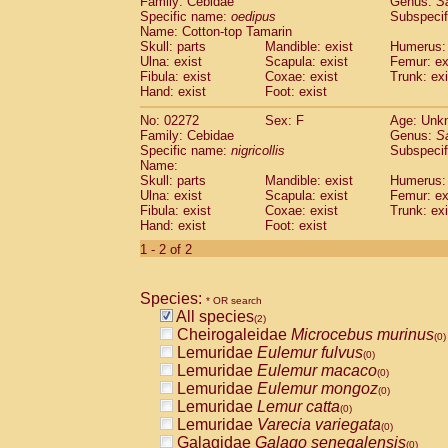
Family: Cebidae
Genus:
S
Cebidae
Saguinus midas
(0)
Specific name:
oedipus
Subspecif
Cebidae
Saguinus mystax
(0)
Name: Cotton-top Tamarin
Cebidae
Saguinus nigricollis
Skull: parts
Mandible: exist
(1)
Humerus: 
Cebidae
Saguinus oedipus
Ulna: exist
Scapula: exist
Femur: ex
(1)
Fibula: exist
Coxae: exist
Trunk: exi
Cebidae
Saguinus weddelli
(0)
Hand: exist
Foot: exist
Cebidae
Saguinus
spp.
(0)
Cebidae
Aotus trivirgatus
(0)
No: 02272
Sex: F
Age: Unk
Cebidae
Cebus albifrons
Family: Cebidae
Genus:
S
(0)
Cebidae
Cebus apella
Specific name:
nigricollis
Subspecif
(0)
Name:
Cebidae
Cebus capucinus
(0)
Skull: parts
Mandible: exist
Humerus: 
Cebidae
Cebus nigrivittatus
(0)
Ulna: exist
Scapula: exist
Femur: ex
Cebidae
Cebus
spp.
(0)
Fibula: exist
Coxae: exist
Trunk: exi
Cebidae
Saimiri boliviensis
Hand: exist
Foot: exist
(0)
Cebidae
Saimiri sciureus
(0)
1 - 2 of 2
Atelidae
Alouatta caraya
(0)
Atelidae
Alouatta fusca
(0)
Atelidae
Alouatta seniculus
Species:
(0)
* OR search
Atelidae
Alouatta
spp.
All species
(0)
(2)
Atelidae
Ateles belzebuth
Cheirogaleidae
Microcebus murinus
(0)
(0)
Atelidae
Ateles geoffroyi
Lemuridae
Eulemur fulvus
(0)
(0)
Atelidae
Ateles paniscus
Lemuridae
Eulemur macaco
(0)
(0)
Atelidae
Ateles
spp.
Lemuridae
Eulemur mongoz
(0)
(0)
Atelidae
Lagothrix lagothricha
Lemuridae
Lemur catta
(0)
(0)
Atelidae
Lagothrix lagothricha cana
Lemuridae
Varecia variegata
(0)
(0)
Pitheciidae
Cacajao calvus rubicundu
Galagidae
Galago senegalensis
(0)