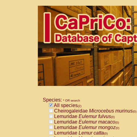
Species:
* OR search
All species
(2)
Cheirogaleidae
Microcebus murinus
(0)
Lemuridae
Eulemur fulvus
(0)
Lemuridae
Eulemur macaco
(0)
Lemuridae
Eulemur mongoz
(0)
Lemuridae
Lemur catta
(0)