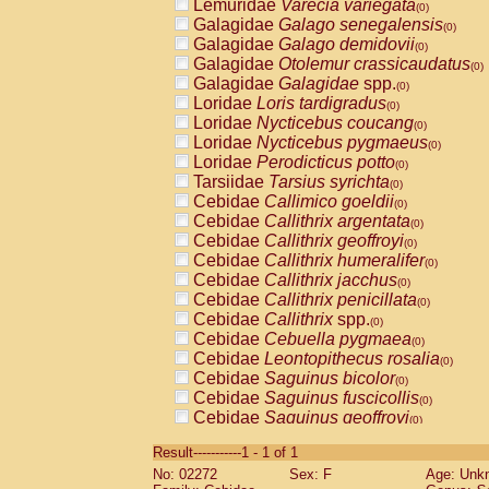
Lemuridae
Varecia variegata
(0)
Galagidae
Galago senegalensis
(0)
Galagidae
Galago demidovii
(0)
Galagidae
Otolemur crassicaudatus
(0)
Galagidae
Galagidae
spp.
(0)
Loridae
Loris tardigradus
(0)
Loridae
Nycticebus coucang
(0)
Loridae
Nycticebus pygmaeus
(0)
Loridae
Perodicticus potto
(0)
Tarsiidae
Tarsius syrichta
(0)
Cebidae
Callimico goeldii
(0)
Cebidae
Callithrix argentata
(0)
Cebidae
Callithrix geoffroyi
(0)
Cebidae
Callithrix humeralifer
(0)
Cebidae
Callithrix jacchus
(0)
Cebidae
Callithrix penicillata
(0)
Cebidae
Callithrix
spp.
(0)
Cebidae
Cebuella pygmaea
(0)
Cebidae
Leontopithecus rosalia
(0)
Cebidae
Saguinus bicolor
(0)
Cebidae
Saguinus fuscicollis
(0)
Cebidae
Saguinus geoffroyi
(0)
Cebidae
Saguinus imperator
(0)
Result-----------1 - 1 of 1
Cebidae
Saguinus labiatus
(0)
No: 02272
Sex: F
Age: Unk
Cebidae
Saguinus leucopus
(0)