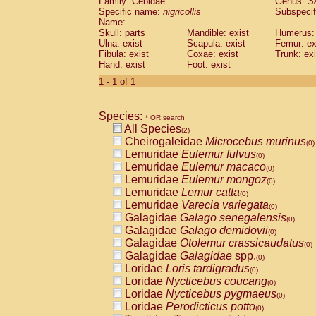
Family: Cebidae
Genus:
S
Cebidae
Saguinus midas
(0)
Specific name:
nigricollis
Subspecif
Cebidae
Saguinus mystax
(0)
Name:
Cebidae
Saguinus nigricollis
Skull: parts
Mandible: exist
(1)
Humerus: 
Cebidae
Saguinus oedipus
Ulna: exist
Scapula: exist
Femur: ex
(1)
Fibula: exist
Coxae: exist
Trunk: exi
Cebidae
Saguinus weddelli
(0)
Hand: exist
Foot: exist
Cebidae
Saguinus
spp.
(0)
Cebidae
Aotus trivirgatus
1 - 1 of 1
(0)
Cebidae
Cebus albifrons
(0)
Cebidae
Cebus apella
(0)
Species:
Cebidae
Cebus capucinus
* OR search
(0)
All Species
Cebidae
Cebus nigrivittatus
(2)
(0)
Cheirogaleidae
Microcebus murinus
Cebidae
Cebus
spp.
(0)
(0)
Lemuridae
Eulemur fulvus
Cebidae
Saimiri boliviensis
(0)
(0)
Lemuridae
Eulemur macaco
Cebidae
Saimiri sciureus
(0)
(0)
Lemuridae
Eulemur mongoz
Atelidae
Alouatta caraya
(0)
(0)
Lemuridae
Lemur catta
Atelidae
Alouatta fusca
(0)
(0)
Lemuridae
Varecia variegata
Atelidae
Alouatta seniculus
(0)
(0)
Galagidae
Galago senegalensis
Atelidae
Alouatta
spp.
(0)
(0)
Galagidae
Galago demidovii
Atelidae
Ateles belzebuth
(0)
(0)
Galagidae
Otolemur crassicaudatus
Atelidae
Ateles geoffroyi
(0)
(0)
Galagidae
Galagidae
spp.
Atelidae
Ateles paniscus
(0)
(0)
Loridae
Loris tardigradus
Atelidae
Ateles
spp.
(0)
(0)
Loridae
Nycticebus coucang
Atelidae
Lagothrix lagothricha
(0)
(0)
Loridae
Nycticebus pygmaeus
Atelidae
Lagothrix lagothricha cana
(0)
(0)
Loridae
Perodicticus potto
Pitheciidae
Cacajao calvus rubicundu
(0)