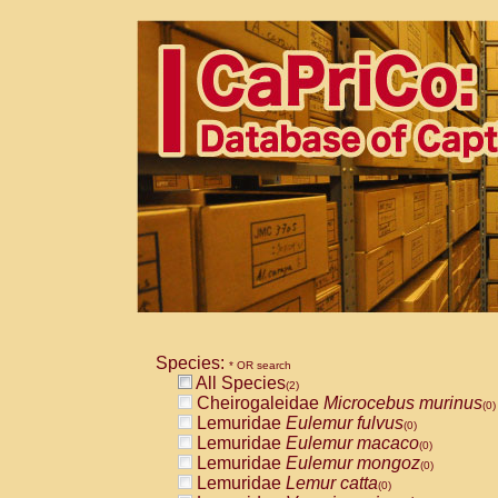
Species:
* OR search
All Species
(2)
Cheirogaleidae
Microcebus murinus
(0)
Lemuridae
Eulemur fulvus
(0)
Lemuridae
Eulemur macaco
(0)
Lemuridae
Eulemur mongoz
(0)
Lemuridae
Lemur catta
(0)