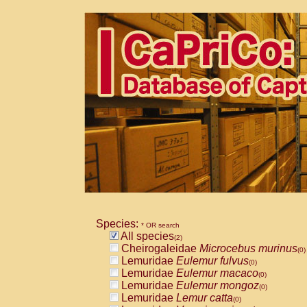
Species:
* OR search
All species
(2)
Cheirogaleidae
Microcebus murinus
(0)
Lemuridae
Eulemur fulvus
(0)
Lemuridae
Eulemur macaco
(0)
Lemuridae
Eulemur mongoz
(0)
Lemuridae
Lemur catta
(0)