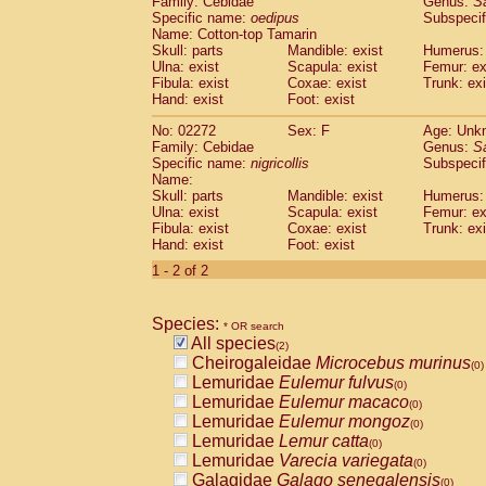
Family: Cebidae
Genus:
S
Cebidae
Saguinus midas
(0)
Specific name:
oedipus
Subspecif
Cebidae
Saguinus mystax
(0)
Name: Cotton-top Tamarin
Cebidae
Saguinus nigricollis
Skull: parts
Mandible: exist
(1)
Humerus: 
Cebidae
Saguinus oedipus
Ulna: exist
Scapula: exist
Femur: ex
(1)
Fibula: exist
Coxae: exist
Trunk: exi
Cebidae
Saguinus weddelli
(0)
Hand: exist
Foot: exist
Cebidae
Saguinus
spp.
(0)
Cebidae
Aotus trivirgatus
(0)
No: 02272
Sex: F
Age: Unk
Cebidae
Cebus albifrons
Family: Cebidae
Genus:
S
(0)
Cebidae
Cebus apella
Specific name:
nigricollis
Subspecif
(0)
Name:
Cebidae
Cebus capucinus
(0)
Skull: parts
Mandible: exist
Humerus: 
Cebidae
Cebus nigrivittatus
(0)
Ulna: exist
Scapula: exist
Femur: ex
Cebidae
Cebus
spp.
(0)
Fibula: exist
Coxae: exist
Trunk: exi
Cebidae
Saimiri boliviensis
Hand: exist
Foot: exist
(0)
Cebidae
Saimiri sciureus
(0)
1 - 2 of 2
Atelidae
Alouatta caraya
(0)
Atelidae
Alouatta fusca
(0)
Atelidae
Alouatta seniculus
Species:
(0)
* OR search
Atelidae
Alouatta
spp.
All species
(0)
(2)
Atelidae
Ateles belzebuth
Cheirogaleidae
Microcebus murinus
(0)
(0)
Atelidae
Ateles geoffroyi
Lemuridae
Eulemur fulvus
(0)
(0)
Atelidae
Ateles paniscus
Lemuridae
Eulemur macaco
(0)
(0)
Atelidae
Ateles
spp.
Lemuridae
Eulemur mongoz
(0)
(0)
Atelidae
Lagothrix lagothricha
Lemuridae
Lemur catta
(0)
(0)
Atelidae
Lagothrix lagothricha cana
Lemuridae
Varecia variegata
(0)
(0)
Pitheciidae
Cacajao calvus rubicundu
Galagidae
Galago senegalensis
(0)