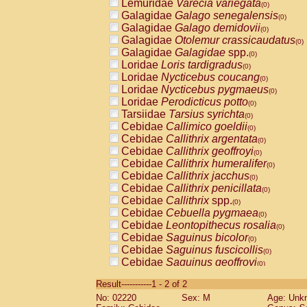
Lemuridae
Varecia variegata
(0)
Galagidae
Galago senegalensis
(0)
Galagidae
Galago demidovii
(0)
Galagidae
Otolemur crassicaudatus
(0)
Galagidae
Galagidae
spp.
(0)
Loridae
Loris tardigradus
(0)
Loridae
Nycticebus coucang
(0)
Loridae
Nycticebus pygmaeus
(0)
Loridae
Perodicticus potto
(0)
Tarsiidae
Tarsius syrichta
(0)
Cebidae
Callimico goeldii
(0)
Cebidae
Callithrix argentata
(0)
Cebidae
Callithrix geoffroyi
(0)
Cebidae
Callithrix humeralifer
(0)
Cebidae
Callithrix jacchus
(0)
Cebidae
Callithrix penicillata
(0)
Cebidae
Callithrix
spp.
(0)
Cebidae
Cebuella pygmaea
(0)
Cebidae
Leontopithecus rosalia
(0)
Cebidae
Saguinus bicolor
(0)
Cebidae
Saguinus fuscicollis
(0)
Cebidae
Saguinus geoffroyi
(0)
Cebidae
Saguinus imperator
(0)
Result-----------1 - 2 of 2
Cebidae
Saguinus labiatus
(0)
No: 02220
Sex: M
Age: Unk
Cebidae
Saguinus leucopus
(0)