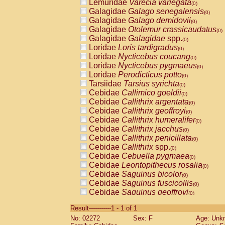
Lemuridae
Varecia variegata
(0)
Galagidae
Galago senegalensis
(0)
Galagidae
Galago demidovii
(0)
Galagidae
Otolemur crassicaudatus
(0)
Galagidae
Galagidae
spp.
(0)
Loridae
Loris tardigradus
(0)
Loridae
Nycticebus coucang
(0)
Loridae
Nycticebus pygmaeus
(0)
Loridae
Perodicticus potto
(0)
Tarsiidae
Tarsius syrichta
(0)
Cebidae
Callimico goeldii
(0)
Cebidae
Callithrix argentata
(0)
Cebidae
Callithrix geoffroyi
(0)
Cebidae
Callithrix humeralifer
(0)
Cebidae
Callithrix jacchus
(0)
Cebidae
Callithrix penicillata
(0)
Cebidae
Callithrix
spp.
(0)
Cebidae
Cebuella pygmaea
(0)
Cebidae
Leontopithecus rosalia
(0)
Cebidae
Saguinus bicolor
(0)
Cebidae
Saguinus fuscicollis
(0)
Cebidae
Saguinus geoffroyi
(0)
Cebidae
Saguinus imperator
(0)
Result-----------1 - 1 of 1
Cebidae
Saguinus labiatus
(0)
No: 02272
Sex: F
Age: Unk
Cebidae
Saguinus leucopus
(0)