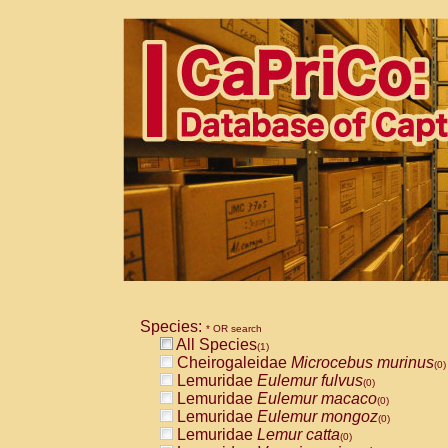
Species:
* OR search
All Species
(1)
Cheirogaleidae
Microcebus murinus
(0)
Lemuridae
Eulemur fulvus
(0)
Lemuridae
Eulemur macaco
(0)
Lemuridae
Eulemur mongoz
(0)
Lemuridae
Lemur catta
(0)