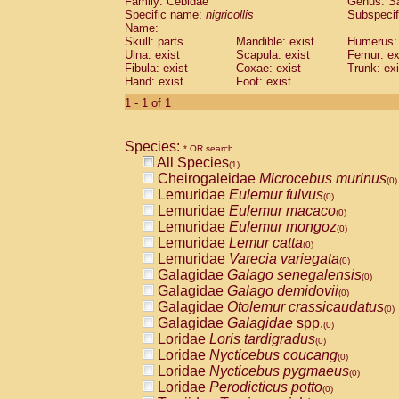
Family: Cebidae
Genus:
S
Cebidae
Saguinus midas
(0)
Specific name:
nigricollis
Subspecif
Cebidae
Saguinus mystax
(0)
Name:
Cebidae
Saguinus nigricollis
Skull: parts
Mandible: exist
(1)
Humerus: 
Cebidae
Saguinus oedipus
Ulna: exist
Scapula: exist
Femur: ex
(0)
Fibula: exist
Coxae: exist
Trunk: exi
Cebidae
Saguinus weddelli
(0)
Hand: exist
Foot: exist
Cebidae
Saguinus
spp.
(0)
Cebidae
Aotus trivirgatus
1 - 1 of 1
(0)
Cebidae
Cebus albifrons
(0)
Cebidae
Cebus apella
(0)
Species:
Cebidae
Cebus capucinus
* OR search
(0)
All Species
Cebidae
Cebus nigrivittatus
(1)
(0)
Cheirogaleidae
Microcebus murinus
Cebidae
Cebus
spp.
(0)
(0)
Lemuridae
Eulemur fulvus
Cebidae
Saimiri boliviensis
(0)
(0)
Lemuridae
Eulemur macaco
Cebidae
Saimiri sciureus
(0)
(0)
Lemuridae
Eulemur mongoz
Atelidae
Alouatta caraya
(0)
(0)
Lemuridae
Lemur catta
Atelidae
Alouatta fusca
(0)
(0)
Lemuridae
Varecia variegata
Atelidae
Alouatta seniculus
(0)
(0)
Galagidae
Galago senegalensis
Atelidae
Alouatta
spp.
(0)
(0)
Galagidae
Galago demidovii
Atelidae
Ateles belzebuth
(0)
(0)
Galagidae
Otolemur crassicaudatus
Atelidae
Ateles geoffroyi
(0)
(0)
Galagidae
Galagidae
spp.
Atelidae
Ateles paniscus
(0)
(0)
Loridae
Loris tardigradus
Atelidae
Ateles
spp.
(0)
(0)
Loridae
Nycticebus coucang
Atelidae
Lagothrix lagothricha
(0)
(0)
Loridae
Nycticebus pygmaeus
Atelidae
Lagothrix lagothricha cana
(0)
(0)
Loridae
Perodicticus potto
Pitheciidae
Cacajao calvus rubicundu
(0)