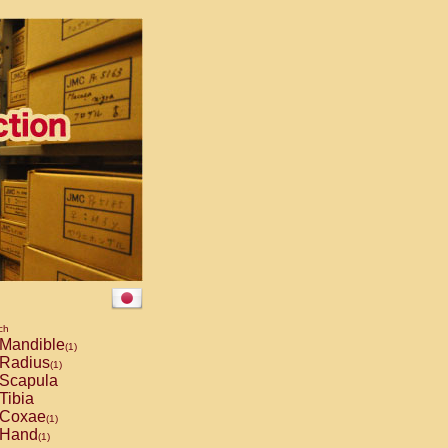
ch
Mandible
(1)
Radius
(1)
Scapula
Tibia
Coxae
(1)
Hand
(1)