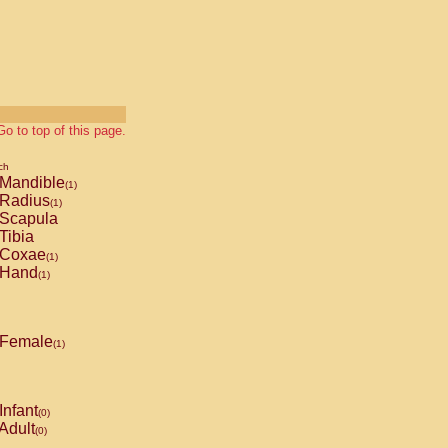
Go to top of this page.
ch
Mandible
(1)
Radius
(1)
Scapula
Tibia
Coxae
(1)
Hand
(1)
Female
(1)
Infant
(0)
Adult
(0)