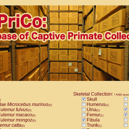
Skeletal Collection:
* AND sear
Skull
)
dae
Microcebus murinus
Humerus
(0)
(1)
ulemur fulvus
Ulna
(0)
(1)
ulemur macaco
Femur
(0)
(1)
ulemur mongoz
Fibula
(0)
emur catta
Trunk
(0)
(1)