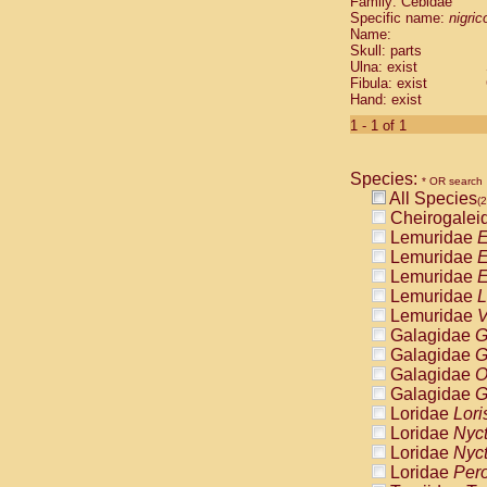
Family: Cebidae
Cebidae
Sa
Specific name:
nigrico
Cebidae
Sa
Name:
Cebidae
Sag
Skull: parts
Cebidae
Sa
Ulna: exist
Fibula: exist
Cebidae
Sag
Hand: exist
Cebidae
Sa
Cebidae
Aot
1 - 1 of 1
Cebidae
Ceb
Cebidae
Ceb
Species:
Cebidae
Ce
* OR search
All Species
Cebidae
Ceb
(2
Cheirogalei
Cebidae
Ce
Lemuridae
E
Cebidae
Sai
Lemuridae
E
Cebidae
Sai
Lemuridae
E
Atelidae
Alo
Lemuridae
L
Atelidae
Alo
Lemuridae
V
Atelidae
Alo
Galagidae
G
Atelidae
Alo
Galagidae
G
Atelidae
Ate
Galagidae
O
Atelidae
Ate
Galagidae
G
Atelidae
Ate
Loridae
Lori
Atelidae
Ate
Loridae
Nyc
Atelidae
Lag
Loridae
Nyc
Atelidae
Lag
Loridae
Pero
Pitheciidae