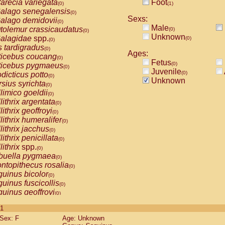
arecia variegata
Foot
(0)
(1)
alago senegalensis
(0)
Sexs:
alago demidovii
(0)
Male
tolemur crassicaudatus
(0)
(0)
Unknown
alagidae
spp.
(0)
(0)
s tardigradus
(0)
Ages:
ticebus coucang
(0)
Fetus
(0)
ticebus pygmaeus
(0)
Juvenile
(0)
dicticus potto
(0)
Unknown
rsius syrichta
(0)
limico goeldii
(0)
lithrix argentata
(0)
lithrix geoffroyi
(0)
lithrix humeralifer
(0)
lithrix jacchus
(0)
lithrix penicillata
(0)
lithrix
spp.
(0)
buella pygmaea
(0)
ntopithecus rosalia
(0)
uinus bicolor
(0)
uinus fuscicollis
(0)
uinus geoffroyi
(0)
uinus imperator
(0)
 1
uinus labiatus
(0)
Sex: F
Age: Unknown
guinus leucopus
(0)