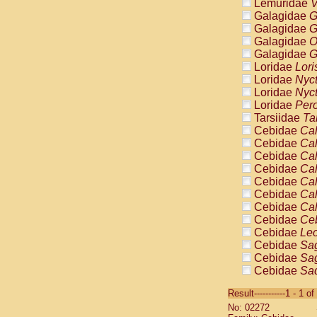
Lemuridae
V
Galagidae
G
Galagidae
G
Galagidae
O
Galagidae
G
Loridae
Lori
Loridae
Nyc
Loridae
Nyc
Loridae
Pero
Tarsiidae
Ta
Cebidae
Cal
Cebidae
Cal
Cebidae
Cal
Cebidae
Cal
Cebidae
Cal
Cebidae
Cal
Cebidae
Cal
Cebidae
Ce
Cebidae
Leo
Cebidae
Sag
Cebidae
Sag
Cebidae
Sag
Cebidae
Sag
Result-----------1 - 1 of
Cebidae
Sag
No: 02272
Cebidae
Sa