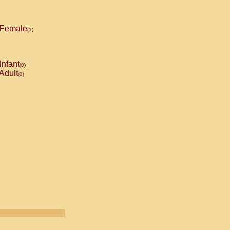
Female
(1)
Infant
(0)
Adult
(0)