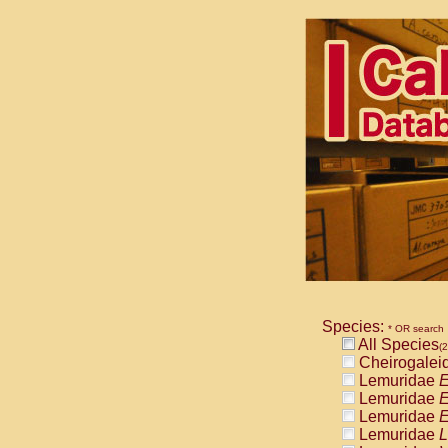
Species:
* OR search
All Species
(2
Cheirogalei
Lemuridae
E
Lemuridae
E
Lemuridae
E
Lemuridae
L