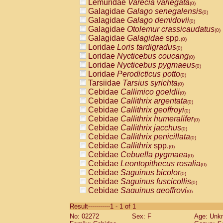
Lemuridae
Varecia variegata
(0)
Galagidae
Galago senegalensis
(0)
Galagidae
Galago demidovii
(0)
Galagidae
Otolemur crassicaudatus
(0)
Galagidae
Galagidae
spp.
(0)
Loridae
Loris tardigradus
(0)
Loridae
Nycticebus coucang
(0)
Loridae
Nycticebus pygmaeus
(0)
Loridae
Perodicticus potto
(0)
Tarsiidae
Tarsius syrichta
(0)
Cebidae
Callimico goeldii
(0)
Cebidae
Callithrix argentata
(0)
Cebidae
Callithrix geoffroyi
(0)
Cebidae
Callithrix humeralifer
(0)
Cebidae
Callithrix jacchus
(0)
Cebidae
Callithrix penicillata
(0)
Cebidae
Callithrix
spp.
(0)
Cebidae
Cebuella pygmaea
(0)
Cebidae
Leontopithecus rosalia
(0)
Cebidae
Saguinus bicolor
(0)
Cebidae
Saguinus fuscicollis
(0)
Cebidae
Saguinus geoffroyi
(0)
Cebidae
Saguinus imperator
(0)
Result-----------1 - 1 of 1
Cebidae
Saguinus labiatus
(0)
No: 02272
Sex: F
Age: Unk
Cebidae
Saguinus leucopus
(0)