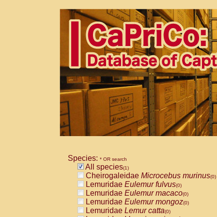
Species:
* OR search
All species
(1)
Cheirogaleidae
Microcebus murinus
(0)
Lemuridae
Eulemur fulvus
(0)
Lemuridae
Eulemur macaco
(0)
Lemuridae
Eulemur mongoz
(0)
Lemuridae
Lemur catta
(0)