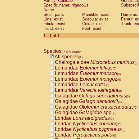
Family: Cebidae
Genus:
S
Cebidae
Saguinus midas
(0)
Specific name:
nigricollis
Subspecif
Cebidae
Saguinus mystax
(0)
Name:
Cebidae
Saguinus nigricollis
Skull: parts
Mandible: exist
(1)
Humerus: 
Cebidae
Saguinus oedipus
Ulna: exist
Scapula: exist
Femur: ex
(0)
Fibula: exist
Coxae: exist
Trunk: exi
Cebidae
Saguinus weddelli
(0)
Hand: exist
Foot: exist
Cebidae
Saguinus
spp.
(0)
Cebidae
Aotus trivirgatus
1 - 1 of 1
(0)
Cebidae
Cebus albifrons
(0)
Cebidae
Cebus apella
(0)
Species:
Cebidae
Cebus capucinus
* OR search
(0)
All species
Cebidae
Cebus nigrivittatus
(1)
(0)
Cheirogaleidae
Microcebus murinus
Cebidae
Cebus
spp.
(0)
(0)
Lemuridae
Eulemur fulvus
Cebidae
Saimiri boliviensis
(0)
(0)
Lemuridae
Eulemur macaco
Cebidae
Saimiri sciureus
(0)
(0)
Lemuridae
Eulemur mongoz
Atelidae
Alouatta caraya
(0)
(0)
Lemuridae
Lemur catta
Atelidae
Alouatta fusca
(0)
(0)
Lemuridae
Varecia variegata
Atelidae
Alouatta seniculus
(0)
(0)
Galagidae
Galago senegalensis
Atelidae
Alouatta
spp.
(0)
(0)
Galagidae
Galago demidovii
Atelidae
Ateles belzebuth
(0)
(0)
Galagidae
Otolemur crassicaudatus
Atelidae
Ateles geoffroyi
(0)
(0)
Galagidae
Galagidae
spp.
Atelidae
Ateles paniscus
(0)
(0)
Loridae
Loris tardigradus
Atelidae
Ateles
spp.
(0)
(0)
Loridae
Nycticebus coucang
Atelidae
Lagothrix lagothricha
(0)
(0)
Loridae
Nycticebus pygmaeus
Atelidae
Lagothrix lagothricha cana
(0)
(0)
Loridae
Perodicticus potto
Pitheciidae
Cacajao calvus rubicundu
(0)