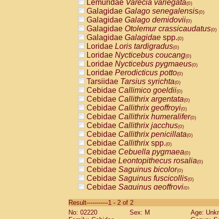
Lemuridae
Varecia variegata
(0)
Galagidae
Galago senegalensis
(0)
Galagidae
Galago demidovii
(0)
Galagidae
Otolemur crassicaudatus
(0)
Galagidae
Galagidae
spp.
(0)
Loridae
Loris tardigradus
(0)
Loridae
Nycticebus coucang
(0)
Loridae
Nycticebus pygmaeus
(0)
Loridae
Perodicticus potto
(0)
Tarsiidae
Tarsius syrichta
(0)
Cebidae
Callimico goeldii
(0)
Cebidae
Callithrix argentata
(0)
Cebidae
Callithrix geoffroyi
(0)
Cebidae
Callithrix humeralifer
(0)
Cebidae
Callithrix jacchus
(0)
Cebidae
Callithrix penicillata
(0)
Cebidae
Callithrix
spp.
(0)
Cebidae
Cebuella pygmaea
(0)
Cebidae
Leontopithecus rosalia
(0)
Cebidae
Saguinus bicolor
(0)
Cebidae
Saguinus fuscicollis
(0)
Cebidae
Saguinus geoffroyi
(0)
Cebidae
Saguinus imperator
(0)
Result-----------1 - 2 of 2
Cebidae
Saguinus labiatus
(0)
No: 02220
Sex: M
Age: Unk
Cebidae
Saguinus leucopus
(0)