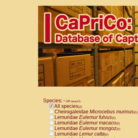
Species:
* OR search
All species
(2)
Cheirogaleidae
Microcebus murinus
(0)
Lemuridae
Eulemur fulvus
(0)
Lemuridae
Eulemur macaco
(0)
Lemuridae
Eulemur mongoz
(0)
Lemuridae
Lemur catta
(0)