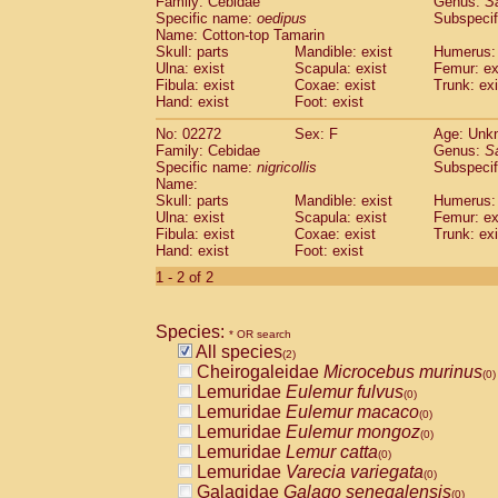
Family: Cebidae
Genus:
S
Cebidae
Saguinus midas
(0)
Specific name:
oedipus
Subspecif
Cebidae
Saguinus mystax
(0)
Name: Cotton-top Tamarin
Cebidae
Saguinus nigricollis
Skull: parts
Mandible: exist
(1)
Humerus: 
Cebidae
Saguinus oedipus
Ulna: exist
Scapula: exist
Femur: ex
(1)
Fibula: exist
Coxae: exist
Trunk: exi
Cebidae
Saguinus weddelli
(0)
Hand: exist
Foot: exist
Cebidae
Saguinus
spp.
(0)
Cebidae
Aotus trivirgatus
(0)
No: 02272
Sex: F
Age: Unk
Cebidae
Cebus albifrons
Family: Cebidae
Genus:
S
(0)
Cebidae
Cebus apella
Specific name:
nigricollis
Subspecif
(0)
Name:
Cebidae
Cebus capucinus
(0)
Skull: parts
Mandible: exist
Humerus: 
Cebidae
Cebus nigrivittatus
(0)
Ulna: exist
Scapula: exist
Femur: ex
Cebidae
Cebus
spp.
(0)
Fibula: exist
Coxae: exist
Trunk: exi
Cebidae
Saimiri boliviensis
Hand: exist
Foot: exist
(0)
Cebidae
Saimiri sciureus
(0)
1 - 2 of 2
Atelidae
Alouatta caraya
(0)
Atelidae
Alouatta fusca
(0)
Atelidae
Alouatta seniculus
Species:
(0)
* OR search
Atelidae
Alouatta
spp.
All species
(0)
(2)
Atelidae
Ateles belzebuth
Cheirogaleidae
Microcebus murinus
(0)
(0)
Atelidae
Ateles geoffroyi
Lemuridae
Eulemur fulvus
(0)
(0)
Atelidae
Ateles paniscus
Lemuridae
Eulemur macaco
(0)
(0)
Atelidae
Ateles
spp.
Lemuridae
Eulemur mongoz
(0)
(0)
Atelidae
Lagothrix lagothricha
Lemuridae
Lemur catta
(0)
(0)
Atelidae
Lagothrix lagothricha cana
Lemuridae
Varecia variegata
(0)
(0)
Pitheciidae
Cacajao calvus rubicundu
Galagidae
Galago senegalensis
(0)