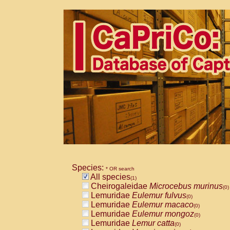
Species:
* OR search
All species
(1)
Cheirogaleidae
Microcebus murinus
(0)
Lemuridae
Eulemur fulvus
(0)
Lemuridae
Eulemur macaco
(0)
Lemuridae
Eulemur mongoz
(0)
Lemuridae
Lemur catta
(0)