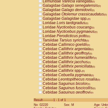
Lemuridae
Varecia variegata
(0)
Galagidae
Galago senegalensis
(0)
Galagidae
Galago demidovii
(0)
Galagidae
Otolemur crassicaudatus
(0)
Galagidae
Galagidae
spp.
(0)
Loridae
Loris tardigradus
(0)
Loridae
Nycticebus coucang
(0)
Loridae
Nycticebus pygmaeus
(0)
Loridae
Perodicticus potto
(0)
Tarsiidae
Tarsius syrichta
(0)
Cebidae
Callimico goeldii
(0)
Cebidae
Callithrix argentata
(0)
Cebidae
Callithrix geoffroyi
(0)
Cebidae
Callithrix humeralifer
(0)
Cebidae
Callithrix jacchus
(0)
Cebidae
Callithrix penicillata
(0)
Cebidae
Callithrix
spp.
(0)
Cebidae
Cebuella pygmaea
(0)
Cebidae
Leontopithecus rosalia
(0)
Cebidae
Saguinus bicolor
(0)
Cebidae
Saguinus fuscicollis
(0)
Cebidae
Saguinus geoffroyi
(0)
Cebidae
Saguinus imperator
(0)
Result-----------1 - 1 of 1
Cebidae
Saguinus labiatus
(0)
No: 02220
Sex: M
Age: Unk
Cebidae
Saguinus leucopus
(0)