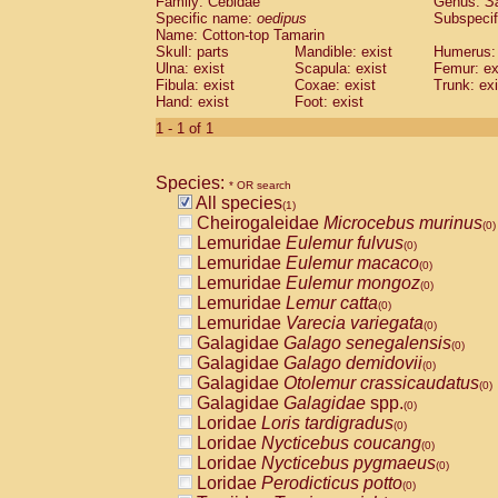
Family: Cebidae
Genus:
S
Cebidae
Saguinus midas
(0)
Specific name:
oedipus
Subspecif
Cebidae
Saguinus mystax
(0)
Name: Cotton-top Tamarin
Cebidae
Saguinus nigricollis
Skull: parts
Mandible: exist
(0)
Humerus: 
Cebidae
Saguinus oedipus
Ulna: exist
Scapula: exist
Femur: ex
(1)
Fibula: exist
Coxae: exist
Trunk: exi
Cebidae
Saguinus weddelli
(0)
Hand: exist
Foot: exist
Cebidae
Saguinus
spp.
(0)
Cebidae
Aotus trivirgatus
1 - 1 of 1
(0)
Cebidae
Cebus albifrons
(0)
Cebidae
Cebus apella
(0)
Species:
Cebidae
Cebus capucinus
* OR search
(0)
All species
Cebidae
Cebus nigrivittatus
(1)
(0)
Cheirogaleidae
Microcebus murinus
Cebidae
Cebus
spp.
(0)
(0)
Lemuridae
Eulemur fulvus
Cebidae
Saimiri boliviensis
(0)
(0)
Lemuridae
Eulemur macaco
Cebidae
Saimiri sciureus
(0)
(0)
Lemuridae
Eulemur mongoz
Atelidae
Alouatta caraya
(0)
(0)
Lemuridae
Lemur catta
Atelidae
Alouatta fusca
(0)
(0)
Lemuridae
Varecia variegata
Atelidae
Alouatta seniculus
(0)
(0)
Galagidae
Galago senegalensis
Atelidae
Alouatta
spp.
(0)
(0)
Galagidae
Galago demidovii
Atelidae
Ateles belzebuth
(0)
(0)
Galagidae
Otolemur crassicaudatus
Atelidae
Ateles geoffroyi
(0)
(0)
Galagidae
Galagidae
spp.
Atelidae
Ateles paniscus
(0)
(0)
Loridae
Loris tardigradus
Atelidae
Ateles
spp.
(0)
(0)
Loridae
Nycticebus coucang
Atelidae
Lagothrix lagothricha
(0)
(0)
Loridae
Nycticebus pygmaeus
Atelidae
Lagothrix lagothricha cana
(0)
(0)
Loridae
Perodicticus potto
Pitheciidae
Cacajao calvus rubicundu
(0)