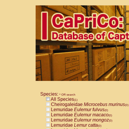
Species:
* OR search
All Species
(1)
Cheirogaleidae
Microcebus murinus
(0)
Lemuridae
Eulemur fulvus
(0)
Lemuridae
Eulemur macaco
(0)
Lemuridae
Eulemur mongoz
(0)
Lemuridae
Lemur catta
(0)