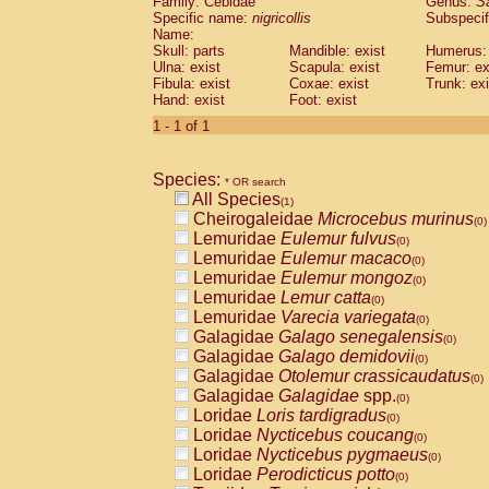
Family: Cebidae
Genus:
S
Cebidae
Saguinus midas
(0)
Specific name:
nigricollis
Subspecif
Cebidae
Saguinus mystax
(0)
Name:
Cebidae
Saguinus nigricollis
Skull: parts
Mandible: exist
(1)
Humerus: 
Cebidae
Saguinus oedipus
Ulna: exist
Scapula: exist
Femur: ex
(0)
Fibula: exist
Coxae: exist
Trunk: exi
Cebidae
Saguinus weddelli
(0)
Hand: exist
Foot: exist
Cebidae
Saguinus
spp.
(0)
Cebidae
Aotus trivirgatus
1 - 1 of 1
(0)
Cebidae
Cebus albifrons
(0)
Cebidae
Cebus apella
(0)
Species:
Cebidae
Cebus capucinus
* OR search
(0)
All Species
Cebidae
Cebus nigrivittatus
(1)
(0)
Cheirogaleidae
Microcebus murinus
Cebidae
Cebus
spp.
(0)
(0)
Lemuridae
Eulemur fulvus
Cebidae
Saimiri boliviensis
(0)
(0)
Lemuridae
Eulemur macaco
Cebidae
Saimiri sciureus
(0)
(0)
Lemuridae
Eulemur mongoz
Atelidae
Alouatta caraya
(0)
(0)
Lemuridae
Lemur catta
Atelidae
Alouatta fusca
(0)
(0)
Lemuridae
Varecia variegata
Atelidae
Alouatta seniculus
(0)
(0)
Galagidae
Galago senegalensis
Atelidae
Alouatta
spp.
(0)
(0)
Galagidae
Galago demidovii
Atelidae
Ateles belzebuth
(0)
(0)
Galagidae
Otolemur crassicaudatus
Atelidae
Ateles geoffroyi
(0)
(0)
Galagidae
Galagidae
spp.
Atelidae
Ateles paniscus
(0)
(0)
Loridae
Loris tardigradus
Atelidae
Ateles
spp.
(0)
(0)
Loridae
Nycticebus coucang
Atelidae
Lagothrix lagothricha
(0)
(0)
Loridae
Nycticebus pygmaeus
Atelidae
Lagothrix lagothricha cana
(0)
(0)
Loridae
Perodicticus potto
Pitheciidae
Cacajao calvus rubicundu
(0)