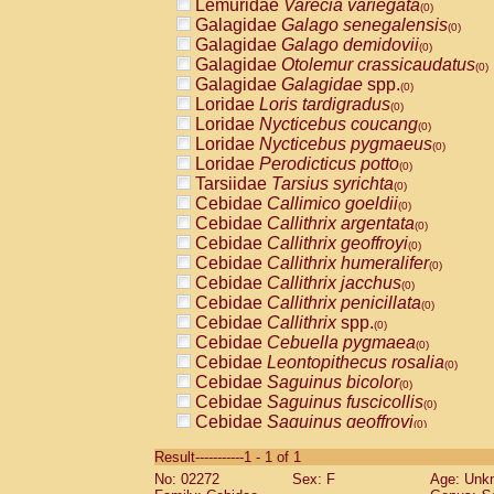
Lemuridae
Varecia variegata
(0)
Galagidae
Galago senegalensis
(0)
Galagidae
Galago demidovii
(0)
Galagidae
Otolemur crassicaudatus
(0)
Galagidae
Galagidae
spp.
(0)
Loridae
Loris tardigradus
(0)
Loridae
Nycticebus coucang
(0)
Loridae
Nycticebus pygmaeus
(0)
Loridae
Perodicticus potto
(0)
Tarsiidae
Tarsius syrichta
(0)
Cebidae
Callimico goeldii
(0)
Cebidae
Callithrix argentata
(0)
Cebidae
Callithrix geoffroyi
(0)
Cebidae
Callithrix humeralifer
(0)
Cebidae
Callithrix jacchus
(0)
Cebidae
Callithrix penicillata
(0)
Cebidae
Callithrix
spp.
(0)
Cebidae
Cebuella pygmaea
(0)
Cebidae
Leontopithecus rosalia
(0)
Cebidae
Saguinus bicolor
(0)
Cebidae
Saguinus fuscicollis
(0)
Cebidae
Saguinus geoffroyi
(0)
Cebidae
Saguinus imperator
(0)
Result-----------1 - 1 of 1
Cebidae
Saguinus labiatus
(0)
No: 02272
Sex: F
Age: Unk
Cebidae
Saguinus leucopus
(0)