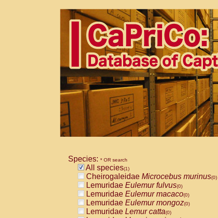
Species:
* OR search
All species
(1)
Cheirogaleidae
Microcebus murinus
(0)
Lemuridae
Eulemur fulvus
(0)
Lemuridae
Eulemur macaco
(0)
Lemuridae
Eulemur mongoz
(0)
Lemuridae
Lemur catta
(0)