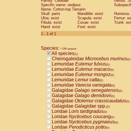
Family: Cebidae
Genus:
S
Cebidae
Saguinus midas
(0)
Specific name:
oedipus
Subspecif
Cebidae
Saguinus mystax
(0)
Name: Cotton-top Tamarin
Cebidae
Saguinus nigricollis
Skull: parts
Mandible: exist
(0)
Humerus: 
Cebidae
Saguinus oedipus
Ulna: exist
Scapula: exist
Femur: ex
(1)
Fibula: exist
Coxae: exist
Trunk: exi
Cebidae
Saguinus weddelli
(0)
Hand: exist
Foot: exist
Cebidae
Saguinus
spp.
(0)
Cebidae
Aotus trivirgatus
1 - 1 of 1
(0)
Cebidae
Cebus albifrons
(0)
Cebidae
Cebus apella
(0)
Species:
Cebidae
Cebus capucinus
* OR search
(0)
All species
Cebidae
Cebus nigrivittatus
(1)
(0)
Cheirogaleidae
Microcebus murinus
Cebidae
Cebus
spp.
(0)
(0)
Lemuridae
Eulemur fulvus
Cebidae
Saimiri boliviensis
(0)
(0)
Lemuridae
Eulemur macaco
Cebidae
Saimiri sciureus
(0)
(0)
Lemuridae
Eulemur mongoz
Atelidae
Alouatta caraya
(0)
(0)
Lemuridae
Lemur catta
Atelidae
Alouatta fusca
(0)
(0)
Lemuridae
Varecia variegata
Atelidae
Alouatta seniculus
(0)
(0)
Galagidae
Galago senegalensis
Atelidae
Alouatta
spp.
(0)
(0)
Galagidae
Galago demidovii
Atelidae
Ateles belzebuth
(0)
(0)
Galagidae
Otolemur crassicaudatus
Atelidae
Ateles geoffroyi
(0)
(0)
Galagidae
Galagidae
spp.
Atelidae
Ateles paniscus
(0)
(0)
Loridae
Loris tardigradus
Atelidae
Ateles
spp.
(0)
(0)
Loridae
Nycticebus coucang
Atelidae
Lagothrix lagothricha
(0)
(0)
Loridae
Nycticebus pygmaeus
Atelidae
Lagothrix lagothricha cana
(0)
(0)
Loridae
Perodicticus potto
Pitheciidae
Cacajao calvus rubicundu
(0)