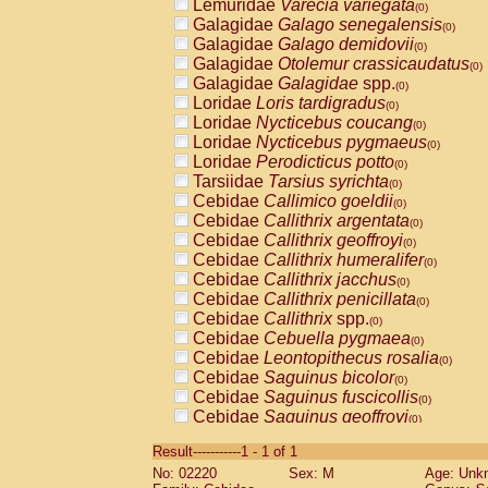
Lemuridae
Varecia variegata
(0)
Galagidae
Galago senegalensis
(0)
Galagidae
Galago demidovii
(0)
Galagidae
Otolemur crassicaudatus
(0)
Galagidae
Galagidae
spp.
(0)
Loridae
Loris tardigradus
(0)
Loridae
Nycticebus coucang
(0)
Loridae
Nycticebus pygmaeus
(0)
Loridae
Perodicticus potto
(0)
Tarsiidae
Tarsius syrichta
(0)
Cebidae
Callimico goeldii
(0)
Cebidae
Callithrix argentata
(0)
Cebidae
Callithrix geoffroyi
(0)
Cebidae
Callithrix humeralifer
(0)
Cebidae
Callithrix jacchus
(0)
Cebidae
Callithrix penicillata
(0)
Cebidae
Callithrix
spp.
(0)
Cebidae
Cebuella pygmaea
(0)
Cebidae
Leontopithecus rosalia
(0)
Cebidae
Saguinus bicolor
(0)
Cebidae
Saguinus fuscicollis
(0)
Cebidae
Saguinus geoffroyi
(0)
Cebidae
Saguinus imperator
(0)
Result-----------1 - 1 of 1
Cebidae
Saguinus labiatus
(0)
No: 02220
Sex: M
Age: Unk
Cebidae
Saguinus leucopus
(0)