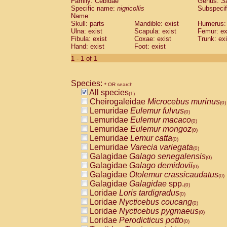
Family: Cebidae
Genus:
S
Cebidae
Saguinus midas
(0)
Specific name:
nigricollis
Subspecif
Cebidae
Saguinus mystax
(0)
Name:
Cebidae
Saguinus nigricollis
Skull: parts
Mandible: exist
(1)
Humerus: 
Cebidae
Saguinus oedipus
Ulna: exist
Scapula: exist
Femur: ex
(0)
Fibula: exist
Coxae: exist
Trunk: exi
Cebidae
Saguinus weddelli
(0)
Hand: exist
Foot: exist
Cebidae
Saguinus
spp.
(0)
Cebidae
Aotus trivirgatus
1 - 1 of 1
(0)
Cebidae
Cebus albifrons
(0)
Cebidae
Cebus apella
(0)
Species:
Cebidae
Cebus capucinus
* OR search
(0)
All species
Cebidae
Cebus nigrivittatus
(1)
(0)
Cheirogaleidae
Microcebus murinus
Cebidae
Cebus
spp.
(0)
(0)
Lemuridae
Eulemur fulvus
Cebidae
Saimiri boliviensis
(0)
(0)
Lemuridae
Eulemur macaco
Cebidae
Saimiri sciureus
(0)
(0)
Lemuridae
Eulemur mongoz
Atelidae
Alouatta caraya
(0)
(0)
Lemuridae
Lemur catta
Atelidae
Alouatta fusca
(0)
(0)
Lemuridae
Varecia variegata
Atelidae
Alouatta seniculus
(0)
(0)
Galagidae
Galago senegalensis
Atelidae
Alouatta
spp.
(0)
(0)
Galagidae
Galago demidovii
Atelidae
Ateles belzebuth
(0)
(0)
Galagidae
Otolemur crassicaudatus
Atelidae
Ateles geoffroyi
(0)
(0)
Galagidae
Galagidae
spp.
Atelidae
Ateles paniscus
(0)
(0)
Loridae
Loris tardigradus
Atelidae
Ateles
spp.
(0)
(0)
Loridae
Nycticebus coucang
Atelidae
Lagothrix lagothricha
(0)
(0)
Loridae
Nycticebus pygmaeus
Atelidae
Lagothrix lagothricha cana
(0)
(0)
Loridae
Perodicticus potto
Pitheciidae
Cacajao calvus rubicundu
(0)