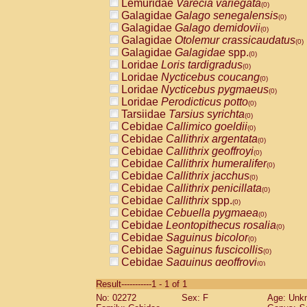
Lemuridae
Varecia variegata
(0)
Galagidae
Galago senegalensis
(0)
Galagidae
Galago demidovii
(0)
Galagidae
Otolemur crassicaudatus
(0)
Galagidae
Galagidae
spp.
(0)
Loridae
Loris tardigradus
(0)
Loridae
Nycticebus coucang
(0)
Loridae
Nycticebus pygmaeus
(0)
Loridae
Perodicticus potto
(0)
Tarsiidae
Tarsius syrichta
(0)
Cebidae
Callimico goeldii
(0)
Cebidae
Callithrix argentata
(0)
Cebidae
Callithrix geoffroyi
(0)
Cebidae
Callithrix humeralifer
(0)
Cebidae
Callithrix jacchus
(0)
Cebidae
Callithrix penicillata
(0)
Cebidae
Callithrix
spp.
(0)
Cebidae
Cebuella pygmaea
(0)
Cebidae
Leontopithecus rosalia
(0)
Cebidae
Saguinus bicolor
(0)
Cebidae
Saguinus fuscicollis
(0)
Cebidae
Saguinus geoffroyi
(0)
Cebidae
Saguinus imperator
(0)
Result-----------1 - 1 of 1
Cebidae
Saguinus labiatus
(0)
No: 02272
Sex: F
Age: Unk
Cebidae
Saguinus leucopus
(0)