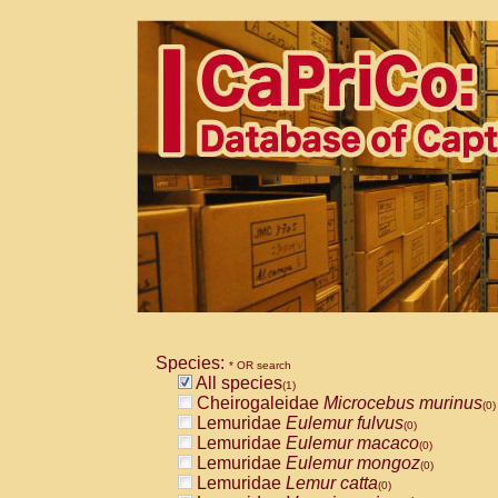
Species:
* OR search
All species
(1)
Cheirogaleidae
Microcebus murinus
(0)
Lemuridae
Eulemur fulvus
(0)
Lemuridae
Eulemur macaco
(0)
Lemuridae
Eulemur mongoz
(0)
Lemuridae
Lemur catta
(0)