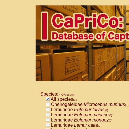
Species:
* OR search
All species
(1)
Cheirogaleidae
Microcebus murinus
(0)
Lemuridae
Eulemur fulvus
(0)
Lemuridae
Eulemur macaco
(0)
Lemuridae
Eulemur mongoz
(0)
Lemuridae
Lemur catta
(0)