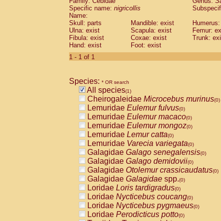
Family: Cebidae
Genus:
S
Cebidae
Saguinus midas
(0)
Specific name:
nigricollis
Subspecif
Cebidae
Saguinus mystax
(0)
Name:
Cebidae
Saguinus nigricollis
Skull: parts
Mandible: exist
(1)
Humerus: 
Cebidae
Saguinus oedipus
Ulna: exist
Scapula: exist
Femur: ex
(0)
Fibula: exist
Coxae: exist
Trunk: exi
Cebidae
Saguinus weddelli
(0)
Hand: exist
Foot: exist
Cebidae
Saguinus
spp.
(0)
Cebidae
Aotus trivirgatus
1 - 1 of 1
(0)
Cebidae
Cebus albifrons
(0)
Cebidae
Cebus apella
(0)
Species:
Cebidae
Cebus capucinus
* OR search
(0)
All species
Cebidae
Cebus nigrivittatus
(1)
(0)
Cheirogaleidae
Microcebus murinus
Cebidae
Cebus
spp.
(0)
(0)
Lemuridae
Eulemur fulvus
Cebidae
Saimiri boliviensis
(0)
(0)
Lemuridae
Eulemur macaco
Cebidae
Saimiri sciureus
(0)
(0)
Lemuridae
Eulemur mongoz
Atelidae
Alouatta caraya
(0)
(0)
Lemuridae
Lemur catta
Atelidae
Alouatta fusca
(0)
(0)
Lemuridae
Varecia variegata
Atelidae
Alouatta seniculus
(0)
(0)
Galagidae
Galago senegalensis
Atelidae
Alouatta
spp.
(0)
(0)
Galagidae
Galago demidovii
Atelidae
Ateles belzebuth
(0)
(0)
Galagidae
Otolemur crassicaudatus
Atelidae
Ateles geoffroyi
(0)
(0)
Galagidae
Galagidae
spp.
Atelidae
Ateles paniscus
(0)
(0)
Loridae
Loris tardigradus
Atelidae
Ateles
spp.
(0)
(0)
Loridae
Nycticebus coucang
Atelidae
Lagothrix lagothricha
(0)
(0)
Loridae
Nycticebus pygmaeus
Atelidae
Lagothrix lagothricha cana
(0)
(0)
Loridae
Perodicticus potto
Pitheciidae
Cacajao calvus rubicundu
(0)