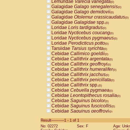
Lemuridae
Varecia variegata
(0)
Galagidae
Galago senegalensis
(0)
Galagidae
Galago demidovii
(0)
Galagidae
Otolemur crassicaudatus
(0)
Galagidae
Galagidae
spp.
(0)
Loridae
Loris tardigradus
(0)
Loridae
Nycticebus coucang
(0)
Loridae
Nycticebus pygmaeus
(0)
Loridae
Perodicticus potto
(0)
Tarsiidae
Tarsius syrichta
(0)
Cebidae
Callimico goeldii
(0)
Cebidae
Callithrix argentata
(0)
Cebidae
Callithrix geoffroyi
(0)
Cebidae
Callithrix humeralifer
(0)
Cebidae
Callithrix jacchus
(0)
Cebidae
Callithrix penicillata
(0)
Cebidae
Callithrix
spp.
(0)
Cebidae
Cebuella pygmaea
(0)
Cebidae
Leontopithecus rosalia
(0)
Cebidae
Saguinus bicolor
(0)
Cebidae
Saguinus fuscicollis
(0)
Cebidae
Saguinus geoffroyi
(0)
Cebidae
Saguinus imperator
(0)
Result-----------1 - 1 of 1
Cebidae
Saguinus labiatus
(0)
No: 02272
Sex: F
Age: Unk
Cebidae
Saguinus leucopus
(0)