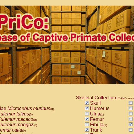
Skeletal Collection:
* AND sear
Skull
dae
Microcebus murinus
Humerus
(0)
ulemur fulvus
Ulna
(0)
(1)
ulemur macaco
Femur
(0)
ulemur mongoz
Fibula
(0)
(1)
emur catta
Trunk
(0)