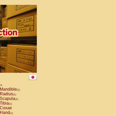
ch
Mandible
(1)
Radius
(1)
Scapula
(1)
Tibia
(1)
Coxae
Hand
(1)