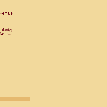
Female
Infant
(0)
Adult
(0)