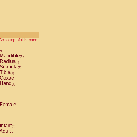
Go to top of this page.
ch
Mandible
(1)
Radius
(1)
Scapula
(1)
Tibia
(1)
Coxae
Hand
(1)
Female
Infant
(0)
Adult
(0)