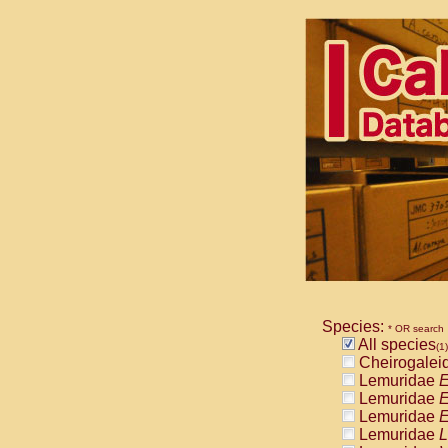
Species:
* OR search
All species
(1)
Cheirogalei
Lemuridae
E
Lemuridae
E
Lemuridae
E
Lemuridae
L