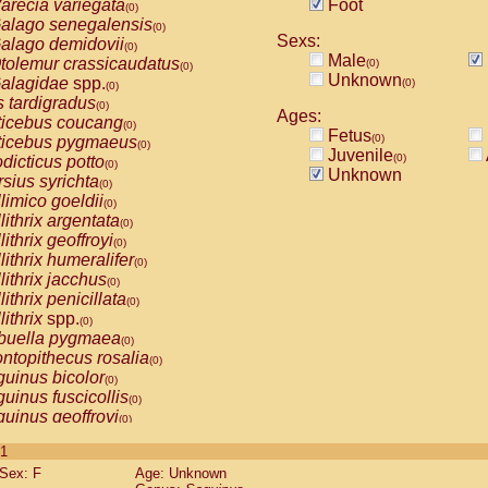
arecia variegata
Foot
(0)
alago senegalensis
(0)
Sexs:
alago demidovii
(0)
Male
tolemur crassicaudatus
(0)
(0)
Unknown
alagidae
spp.
(0)
(0)
s tardigradus
(0)
Ages:
ticebus coucang
(0)
Fetus
(0)
ticebus pygmaeus
(0)
Juvenile
(0)
dicticus potto
(0)
Unknown
rsius syrichta
(0)
limico goeldii
(0)
lithrix argentata
(0)
lithrix geoffroyi
(0)
lithrix humeralifer
(0)
lithrix jacchus
(0)
lithrix penicillata
(0)
lithrix
spp.
(0)
buella pygmaea
(0)
ntopithecus rosalia
(0)
uinus bicolor
(0)
uinus fuscicollis
(0)
uinus geoffroyi
(0)
uinus imperator
(0)
 1
uinus labiatus
(0)
Sex: F
Age: Unknown
guinus leucopus
(0)