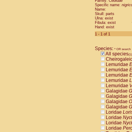
Family: Cebidae
Cebidae
Sa
Specific name:
nigrico
Cebidae
Sa
Name:
Cebidae
Sag
Skull: parts
Cebidae
Sa
Ulna: exist
Fibula: exist
Cebidae
Sag
Hand: exist
Cebidae
Sa
Cebidae
Aot
1 - 1 of 1
Cebidae
Ceb
Cebidae
Ceb
Species:
Cebidae
Ce
* OR search
All species
Cebidae
Ceb
(1)
Cheirogalei
Cebidae
Ce
Lemuridae
E
Cebidae
Sai
Lemuridae
E
Cebidae
Sai
Lemuridae
E
Atelidae
Alo
Lemuridae
L
Atelidae
Alo
Lemuridae
V
Atelidae
Alo
Galagidae
G
Atelidae
Alo
Galagidae
G
Atelidae
Ate
Galagidae
O
Atelidae
Ate
Galagidae
G
Atelidae
Ate
Loridae
Lori
Atelidae
Ate
Loridae
Nyc
Atelidae
Lag
Loridae
Nyc
Atelidae
Lag
Loridae
Pero
Pitheciidae