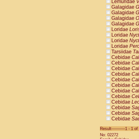
Lemuridae
V
Galagidae
G
Galagidae
G
Galagidae
O
Galagidae
G
Loridae
Lori
Loridae
Nyc
Loridae
Nyc
Loridae
Pero
Tarsiidae
Ta
Cebidae
Cal
Cebidae
Cal
Cebidae
Cal
Cebidae
Cal
Cebidae
Cal
Cebidae
Cal
Cebidae
Cal
Cebidae
Ce
Cebidae
Leo
Cebidae
Sag
Cebidae
Sag
Cebidae
Sag
Cebidae
Sag
Result-----------1 - 1 of
Cebidae
Sag
No: 02272
Cebidae
Sa