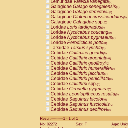
Lemuridae
Varecia variegata
(0)
Galagidae
Galago senegalensis
(0)
Galagidae
Galago demidovii
(0)
Galagidae
Otolemur crassicaudatus
(0)
Galagidae
Galagidae
spp.
(0)
Loridae
Loris tardigradus
(0)
Loridae
Nycticebus coucang
(0)
Loridae
Nycticebus pygmaeus
(0)
Loridae
Perodicticus potto
(0)
Tarsiidae
Tarsius syrichta
(0)
Cebidae
Callimico goeldii
(0)
Cebidae
Callithrix argentata
(0)
Cebidae
Callithrix geoffroyi
(0)
Cebidae
Callithrix humeralifer
(0)
Cebidae
Callithrix jacchus
(0)
Cebidae
Callithrix penicillata
(0)
Cebidae
Callithrix
spp.
(0)
Cebidae
Cebuella pygmaea
(0)
Cebidae
Leontopithecus rosalia
(0)
Cebidae
Saguinus bicolor
(0)
Cebidae
Saguinus fuscicollis
(0)
Cebidae
Saguinus geoffroyi
(0)
Cebidae
Saguinus imperator
(0)
Result-----------1 - 1 of 1
Cebidae
Saguinus labiatus
(0)
No: 02272
Sex: F
Age: Unk
Cebidae
Saguinus leucopus
(0)