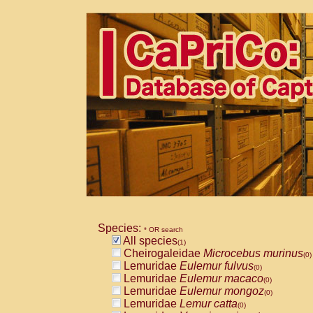
Species:
* OR search
All species
(1)
Cheirogaleidae
Microcebus murinus
(0)
Lemuridae
Eulemur fulvus
(0)
Lemuridae
Eulemur macaco
(0)
Lemuridae
Eulemur mongoz
(0)
Lemuridae
Lemur catta
(0)