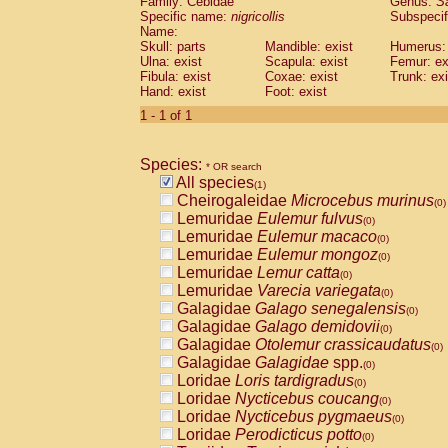
Family: Cebidae
Genus:
S
Cebidae
Saguinus midas
(0)
Specific name:
nigricollis
Subspecif
Cebidae
Saguinus mystax
(0)
Name:
Cebidae
Saguinus nigricollis
Skull: parts
Mandible: exist
(1)
Humerus: 
Cebidae
Saguinus oedipus
Ulna: exist
Scapula: exist
Femur: ex
(0)
Fibula: exist
Coxae: exist
Trunk: exi
Cebidae
Saguinus weddelli
(0)
Hand: exist
Foot: exist
Cebidae
Saguinus
spp.
(0)
Cebidae
Aotus trivirgatus
1 - 1 of 1
(0)
Cebidae
Cebus albifrons
(0)
Cebidae
Cebus apella
(0)
Species:
Cebidae
Cebus capucinus
* OR search
(0)
All species
Cebidae
Cebus nigrivittatus
(1)
(0)
Cheirogaleidae
Microcebus murinus
Cebidae
Cebus
spp.
(0)
(0)
Lemuridae
Eulemur fulvus
Cebidae
Saimiri boliviensis
(0)
(0)
Lemuridae
Eulemur macaco
Cebidae
Saimiri sciureus
(0)
(0)
Lemuridae
Eulemur mongoz
Atelidae
Alouatta caraya
(0)
(0)
Lemuridae
Lemur catta
Atelidae
Alouatta fusca
(0)
(0)
Lemuridae
Varecia variegata
Atelidae
Alouatta seniculus
(0)
(0)
Galagidae
Galago senegalensis
Atelidae
Alouatta
spp.
(0)
(0)
Galagidae
Galago demidovii
Atelidae
Ateles belzebuth
(0)
(0)
Galagidae
Otolemur crassicaudatus
Atelidae
Ateles geoffroyi
(0)
(0)
Galagidae
Galagidae
spp.
Atelidae
Ateles paniscus
(0)
(0)
Loridae
Loris tardigradus
Atelidae
Ateles
spp.
(0)
(0)
Loridae
Nycticebus coucang
Atelidae
Lagothrix lagothricha
(0)
(0)
Loridae
Nycticebus pygmaeus
Atelidae
Lagothrix lagothricha cana
(0)
(0)
Loridae
Perodicticus potto
Pitheciidae
Cacajao calvus rubicundu
(0)