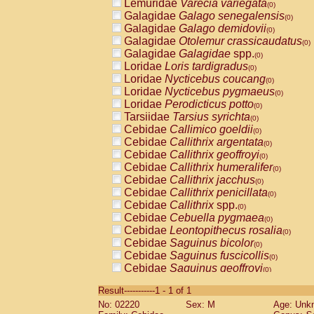
Lemuridae
Varecia variegata
(0)
Galagidae
Galago senegalensis
(0)
Galagidae
Galago demidovii
(0)
Galagidae
Otolemur crassicaudatus
(0)
Galagidae
Galagidae
spp.
(0)
Loridae
Loris tardigradus
(0)
Loridae
Nycticebus coucang
(0)
Loridae
Nycticebus pygmaeus
(0)
Loridae
Perodicticus potto
(0)
Tarsiidae
Tarsius syrichta
(0)
Cebidae
Callimico goeldii
(0)
Cebidae
Callithrix argentata
(0)
Cebidae
Callithrix geoffroyi
(0)
Cebidae
Callithrix humeralifer
(0)
Cebidae
Callithrix jacchus
(0)
Cebidae
Callithrix penicillata
(0)
Cebidae
Callithrix
spp.
(0)
Cebidae
Cebuella pygmaea
(0)
Cebidae
Leontopithecus rosalia
(0)
Cebidae
Saguinus bicolor
(0)
Cebidae
Saguinus fuscicollis
(0)
Cebidae
Saguinus geoffroyi
(0)
Cebidae
Saguinus imperator
(0)
Result-----------1 - 1 of 1
Cebidae
Saguinus labiatus
(0)
No: 02220
Sex: M
Age: Unk
Cebidae
Saguinus leucopus
(0)