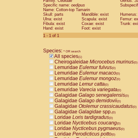
Family: Cebidae
Genus:
S
Cebidae
Saguinus midas
(0)
Specific name:
oedipus
Subspecif
Cebidae
Saguinus mystax
(0)
Name: Cotton-top Tamarin
Cebidae
Saguinus nigricollis
Skull: parts
Mandible: exist
(0)
Humerus: 
Cebidae
Saguinus oedipus
Ulna: exist
Scapula: exist
Femur: ex
(1)
Fibula: exist
Coxae: exist
Trunk: exi
Cebidae
Saguinus weddelli
(0)
Hand: exist
Foot: exist
Cebidae
Saguinus
spp.
(0)
Cebidae
Aotus trivirgatus
1 - 1 of 1
(0)
Cebidae
Cebus albifrons
(0)
Cebidae
Cebus apella
(0)
Species:
Cebidae
Cebus capucinus
* OR search
(0)
All species
Cebidae
Cebus nigrivittatus
(1)
(0)
Cheirogaleidae
Microcebus murinus
Cebidae
Cebus
spp.
(0)
(0)
Lemuridae
Eulemur fulvus
Cebidae
Saimiri boliviensis
(0)
(0)
Lemuridae
Eulemur macaco
Cebidae
Saimiri sciureus
(0)
(0)
Lemuridae
Eulemur mongoz
Atelidae
Alouatta caraya
(0)
(0)
Lemuridae
Lemur catta
Atelidae
Alouatta fusca
(0)
(0)
Lemuridae
Varecia variegata
Atelidae
Alouatta seniculus
(0)
(0)
Galagidae
Galago senegalensis
Atelidae
Alouatta
spp.
(0)
(0)
Galagidae
Galago demidovii
Atelidae
Ateles belzebuth
(0)
(0)
Galagidae
Otolemur crassicaudatus
Atelidae
Ateles geoffroyi
(0)
(0)
Galagidae
Galagidae
spp.
Atelidae
Ateles paniscus
(0)
(0)
Loridae
Loris tardigradus
Atelidae
Ateles
spp.
(0)
(0)
Loridae
Nycticebus coucang
Atelidae
Lagothrix lagothricha
(0)
(0)
Loridae
Nycticebus pygmaeus
Atelidae
Lagothrix lagothricha cana
(0)
(0)
Loridae
Perodicticus potto
Pitheciidae
Cacajao calvus rubicundu
(0)