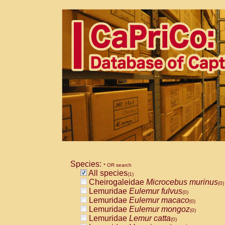
Species:
* OR search
All species
(1)
Cheirogaleidae
Microcebus murinus
(0)
Lemuridae
Eulemur fulvus
(0)
Lemuridae
Eulemur macaco
(0)
Lemuridae
Eulemur mongoz
(0)
Lemuridae
Lemur catta
(0)