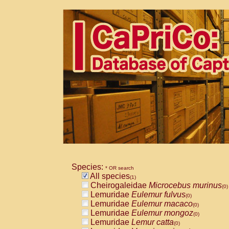
Species:
* OR search
All species
(1)
Cheirogaleidae
Microcebus murinus
(0)
Lemuridae
Eulemur fulvus
(0)
Lemuridae
Eulemur macaco
(0)
Lemuridae
Eulemur mongoz
(0)
Lemuridae
Lemur catta
(0)