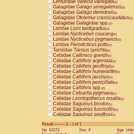
Lemuridae
Varecia variegata
(0)
Galagidae
Galago senegalensis
(0)
Galagidae
Galago demidovii
(0)
Galagidae
Otolemur crassicaudatus
(0)
Galagidae
Galagidae
spp.
(0)
Loridae
Loris tardigradus
(0)
Loridae
Nycticebus coucang
(0)
Loridae
Nycticebus pygmaeus
(0)
Loridae
Perodicticus potto
(0)
Tarsiidae
Tarsius syrichta
(0)
Cebidae
Callimico goeldii
(0)
Cebidae
Callithrix argentata
(0)
Cebidae
Callithrix geoffroyi
(0)
Cebidae
Callithrix humeralifer
(0)
Cebidae
Callithrix jacchus
(0)
Cebidae
Callithrix penicillata
(0)
Cebidae
Callithrix
spp.
(0)
Cebidae
Cebuella pygmaea
(0)
Cebidae
Leontopithecus rosalia
(0)
Cebidae
Saguinus bicolor
(0)
Cebidae
Saguinus fuscicollis
(0)
Cebidae
Saguinus geoffroyi
(0)
Cebidae
Saguinus imperator
(0)
Result-----------1 - 1 of 1
Cebidae
Saguinus labiatus
(0)
No: 02272
Sex: F
Age: Unk
Cebidae
Saguinus leucopus
(0)