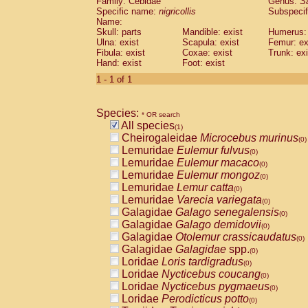
Family: Cebidae
Genus:
S
Cebidae
Saguinus midas
(0)
Specific name:
nigricollis
Subspecif
Cebidae
Saguinus mystax
(0)
Name:
Cebidae
Saguinus nigricollis
Skull: parts
Mandible: exist
(1)
Humerus: 
Cebidae
Saguinus oedipus
Ulna: exist
Scapula: exist
Femur: ex
(0)
Fibula: exist
Coxae: exist
Trunk: exi
Cebidae
Saguinus weddelli
(0)
Hand: exist
Foot: exist
Cebidae
Saguinus
spp.
(0)
Cebidae
Aotus trivirgatus
1 - 1 of 1
(0)
Cebidae
Cebus albifrons
(0)
Cebidae
Cebus apella
(0)
Species:
Cebidae
Cebus capucinus
* OR search
(0)
All species
Cebidae
Cebus nigrivittatus
(1)
(0)
Cheirogaleidae
Microcebus murinus
Cebidae
Cebus
spp.
(0)
(0)
Lemuridae
Eulemur fulvus
Cebidae
Saimiri boliviensis
(0)
(0)
Lemuridae
Eulemur macaco
Cebidae
Saimiri sciureus
(0)
(0)
Lemuridae
Eulemur mongoz
Atelidae
Alouatta caraya
(0)
(0)
Lemuridae
Lemur catta
Atelidae
Alouatta fusca
(0)
(0)
Lemuridae
Varecia variegata
Atelidae
Alouatta seniculus
(0)
(0)
Galagidae
Galago senegalensis
Atelidae
Alouatta
spp.
(0)
(0)
Galagidae
Galago demidovii
Atelidae
Ateles belzebuth
(0)
(0)
Galagidae
Otolemur crassicaudatus
Atelidae
Ateles geoffroyi
(0)
(0)
Galagidae
Galagidae
spp.
Atelidae
Ateles paniscus
(0)
(0)
Loridae
Loris tardigradus
Atelidae
Ateles
spp.
(0)
(0)
Loridae
Nycticebus coucang
Atelidae
Lagothrix lagothricha
(0)
(0)
Loridae
Nycticebus pygmaeus
Atelidae
Lagothrix lagothricha cana
(0)
(0)
Loridae
Perodicticus potto
Pitheciidae
Cacajao calvus rubicundu
(0)