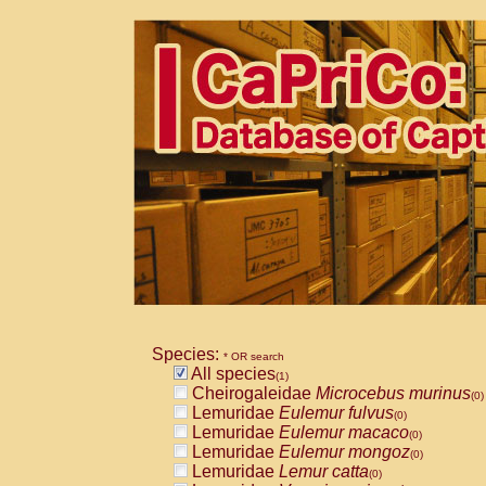
Species:
* OR search
All species
(1)
Cheirogaleidae
Microcebus murinus
(0)
Lemuridae
Eulemur fulvus
(0)
Lemuridae
Eulemur macaco
(0)
Lemuridae
Eulemur mongoz
(0)
Lemuridae
Lemur catta
(0)