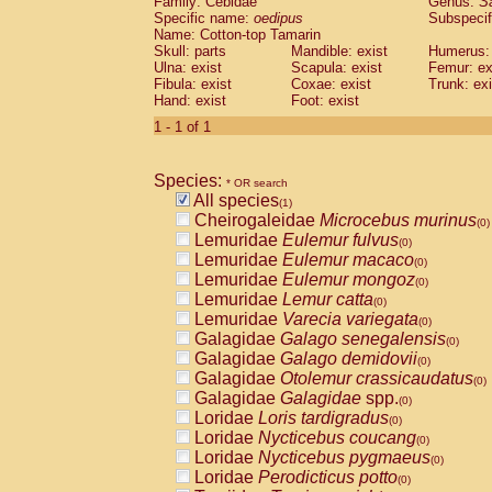
Family: Cebidae
Genus:
S
Cebidae
Saguinus midas
(0)
Specific name:
oedipus
Subspecif
Cebidae
Saguinus mystax
(0)
Name: Cotton-top Tamarin
Cebidae
Saguinus nigricollis
Skull: parts
Mandible: exist
(0)
Humerus: 
Cebidae
Saguinus oedipus
Ulna: exist
Scapula: exist
Femur: ex
(1)
Fibula: exist
Coxae: exist
Trunk: exi
Cebidae
Saguinus weddelli
(0)
Hand: exist
Foot: exist
Cebidae
Saguinus
spp.
(0)
Cebidae
Aotus trivirgatus
1 - 1 of 1
(0)
Cebidae
Cebus albifrons
(0)
Cebidae
Cebus apella
(0)
Species:
Cebidae
Cebus capucinus
* OR search
(0)
All species
Cebidae
Cebus nigrivittatus
(1)
(0)
Cheirogaleidae
Microcebus murinus
Cebidae
Cebus
spp.
(0)
(0)
Lemuridae
Eulemur fulvus
Cebidae
Saimiri boliviensis
(0)
(0)
Lemuridae
Eulemur macaco
Cebidae
Saimiri sciureus
(0)
(0)
Lemuridae
Eulemur mongoz
Atelidae
Alouatta caraya
(0)
(0)
Lemuridae
Lemur catta
Atelidae
Alouatta fusca
(0)
(0)
Lemuridae
Varecia variegata
Atelidae
Alouatta seniculus
(0)
(0)
Galagidae
Galago senegalensis
Atelidae
Alouatta
spp.
(0)
(0)
Galagidae
Galago demidovii
Atelidae
Ateles belzebuth
(0)
(0)
Galagidae
Otolemur crassicaudatus
Atelidae
Ateles geoffroyi
(0)
(0)
Galagidae
Galagidae
spp.
Atelidae
Ateles paniscus
(0)
(0)
Loridae
Loris tardigradus
Atelidae
Ateles
spp.
(0)
(0)
Loridae
Nycticebus coucang
Atelidae
Lagothrix lagothricha
(0)
(0)
Loridae
Nycticebus pygmaeus
Atelidae
Lagothrix lagothricha cana
(0)
(0)
Loridae
Perodicticus potto
Pitheciidae
Cacajao calvus rubicundu
(0)