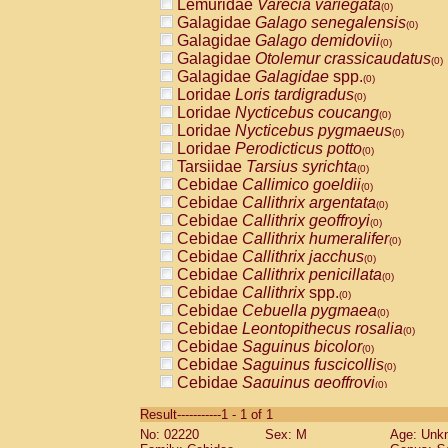
Lemuridae
Varecia variegata
(0)
Galagidae
Galago senegalensis
(0)
Galagidae
Galago demidovii
(0)
Galagidae
Otolemur crassicaudatus
(0)
Galagidae
Galagidae
spp.
(0)
Loridae
Loris tardigradus
(0)
Loridae
Nycticebus coucang
(0)
Loridae
Nycticebus pygmaeus
(0)
Loridae
Perodicticus potto
(0)
Tarsiidae
Tarsius syrichta
(0)
Cebidae
Callimico goeldii
(0)
Cebidae
Callithrix argentata
(0)
Cebidae
Callithrix geoffroyi
(0)
Cebidae
Callithrix humeralifer
(0)
Cebidae
Callithrix jacchus
(0)
Cebidae
Callithrix penicillata
(0)
Cebidae
Callithrix
spp.
(0)
Cebidae
Cebuella pygmaea
(0)
Cebidae
Leontopithecus rosalia
(0)
Cebidae
Saguinus bicolor
(0)
Cebidae
Saguinus fuscicollis
(0)
Cebidae
Saguinus geoffroyi
(0)
Cebidae
Saguinus imperator
(0)
Result-----------1 - 1 of 1
Cebidae
Saguinus labiatus
(0)
No: 02220
Sex: M
Age: Unk
Cebidae
Saguinus leucopus
(0)