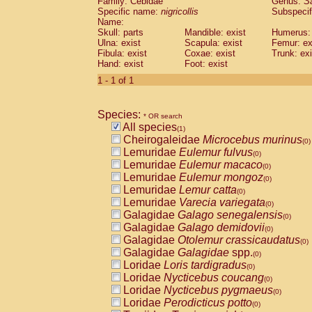
Family: Cebidae
Genus:
S
Cebidae
Saguinus midas
(0)
Specific name:
nigricollis
Subspecif
Cebidae
Saguinus mystax
(0)
Name:
Cebidae
Saguinus nigricollis
Skull: parts
Mandible: exist
(1)
Humerus: 
Cebidae
Saguinus oedipus
Ulna: exist
Scapula: exist
Femur: ex
(0)
Fibula: exist
Coxae: exist
Trunk: exi
Cebidae
Saguinus weddelli
(0)
Hand: exist
Foot: exist
Cebidae
Saguinus
spp.
(0)
Cebidae
Aotus trivirgatus
1 - 1 of 1
(0)
Cebidae
Cebus albifrons
(0)
Cebidae
Cebus apella
(0)
Species:
Cebidae
Cebus capucinus
* OR search
(0)
All species
Cebidae
Cebus nigrivittatus
(1)
(0)
Cheirogaleidae
Microcebus murinus
Cebidae
Cebus
spp.
(0)
(0)
Lemuridae
Eulemur fulvus
Cebidae
Saimiri boliviensis
(0)
(0)
Lemuridae
Eulemur macaco
Cebidae
Saimiri sciureus
(0)
(0)
Lemuridae
Eulemur mongoz
Atelidae
Alouatta caraya
(0)
(0)
Lemuridae
Lemur catta
Atelidae
Alouatta fusca
(0)
(0)
Lemuridae
Varecia variegata
Atelidae
Alouatta seniculus
(0)
(0)
Galagidae
Galago senegalensis
Atelidae
Alouatta
spp.
(0)
(0)
Galagidae
Galago demidovii
Atelidae
Ateles belzebuth
(0)
(0)
Galagidae
Otolemur crassicaudatus
Atelidae
Ateles geoffroyi
(0)
(0)
Galagidae
Galagidae
spp.
Atelidae
Ateles paniscus
(0)
(0)
Loridae
Loris tardigradus
Atelidae
Ateles
spp.
(0)
(0)
Loridae
Nycticebus coucang
Atelidae
Lagothrix lagothricha
(0)
(0)
Loridae
Nycticebus pygmaeus
Atelidae
Lagothrix lagothricha cana
(0)
(0)
Loridae
Perodicticus potto
Pitheciidae
Cacajao calvus rubicundu
(0)