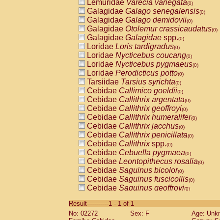
Lemuridae
Varecia variegata
(0)
Galagidae
Galago senegalensis
(0)
Galagidae
Galago demidovii
(0)
Galagidae
Otolemur crassicaudatus
(0)
Galagidae
Galagidae
spp.
(0)
Loridae
Loris tardigradus
(0)
Loridae
Nycticebus coucang
(0)
Loridae
Nycticebus pygmaeus
(0)
Loridae
Perodicticus potto
(0)
Tarsiidae
Tarsius syrichta
(0)
Cebidae
Callimico goeldii
(0)
Cebidae
Callithrix argentata
(0)
Cebidae
Callithrix geoffroyi
(0)
Cebidae
Callithrix humeralifer
(0)
Cebidae
Callithrix jacchus
(0)
Cebidae
Callithrix penicillata
(0)
Cebidae
Callithrix
spp.
(0)
Cebidae
Cebuella pygmaea
(0)
Cebidae
Leontopithecus rosalia
(0)
Cebidae
Saguinus bicolor
(0)
Cebidae
Saguinus fuscicollis
(0)
Cebidae
Saguinus geoffroyi
(0)
Cebidae
Saguinus imperator
(0)
Result-----------1 - 1 of 1
Cebidae
Saguinus labiatus
(0)
No: 02272
Sex: F
Age: Unk
Cebidae
Saguinus leucopus
(0)