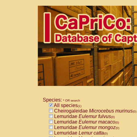
Species:
* OR search
All species
(1)
Cheirogaleidae
Microcebus murinus
(0)
Lemuridae
Eulemur fulvus
(0)
Lemuridae
Eulemur macaco
(0)
Lemuridae
Eulemur mongoz
(0)
Lemuridae
Lemur catta
(0)