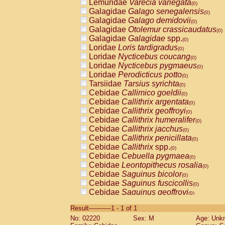
Lemuridae
Varecia variegata
(0)
Galagidae
Galago senegalensis
(0)
Galagidae
Galago demidovii
(0)
Galagidae
Otolemur crassicaudatus
(0)
Galagidae
Galagidae
spp.
(0)
Loridae
Loris tardigradus
(0)
Loridae
Nycticebus coucang
(0)
Loridae
Nycticebus pygmaeus
(0)
Loridae
Perodicticus potto
(0)
Tarsiidae
Tarsius syrichta
(0)
Cebidae
Callimico goeldii
(0)
Cebidae
Callithrix argentata
(0)
Cebidae
Callithrix geoffroyi
(0)
Cebidae
Callithrix humeralifer
(0)
Cebidae
Callithrix jacchus
(0)
Cebidae
Callithrix penicillata
(0)
Cebidae
Callithrix
spp.
(0)
Cebidae
Cebuella pygmaea
(0)
Cebidae
Leontopithecus rosalia
(0)
Cebidae
Saguinus bicolor
(0)
Cebidae
Saguinus fuscicollis
(0)
Cebidae
Saguinus geoffroyi
(0)
Cebidae
Saguinus imperator
(0)
Result-----------1 - 1 of 1
Cebidae
Saguinus labiatus
(0)
No: 02220
Sex: M
Age: Unk
Cebidae
Saguinus leucopus
(0)