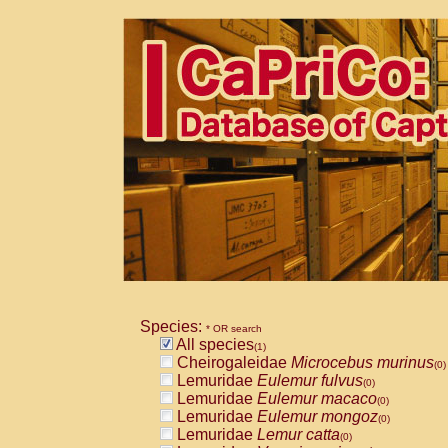
Species:
* OR search
All species
(1)
Cheirogaleidae
Microcebus murinus
(0)
Lemuridae
Eulemur fulvus
(0)
Lemuridae
Eulemur macaco
(0)
Lemuridae
Eulemur mongoz
(0)
Lemuridae
Lemur catta
(0)