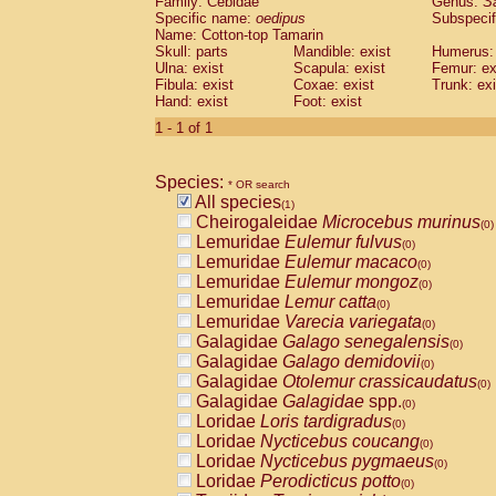
Family: Cebidae
Genus:
S
Cebidae
Saguinus midas
(0)
Specific name:
oedipus
Subspecif
Cebidae
Saguinus mystax
(0)
Name: Cotton-top Tamarin
Cebidae
Saguinus nigricollis
Skull: parts
Mandible: exist
(0)
Humerus: 
Cebidae
Saguinus oedipus
Ulna: exist
Scapula: exist
Femur: ex
(1)
Fibula: exist
Coxae: exist
Trunk: exi
Cebidae
Saguinus weddelli
(0)
Hand: exist
Foot: exist
Cebidae
Saguinus
spp.
(0)
Cebidae
Aotus trivirgatus
1 - 1 of 1
(0)
Cebidae
Cebus albifrons
(0)
Cebidae
Cebus apella
(0)
Species:
Cebidae
Cebus capucinus
* OR search
(0)
All species
Cebidae
Cebus nigrivittatus
(1)
(0)
Cheirogaleidae
Microcebus murinus
Cebidae
Cebus
spp.
(0)
(0)
Lemuridae
Eulemur fulvus
Cebidae
Saimiri boliviensis
(0)
(0)
Lemuridae
Eulemur macaco
Cebidae
Saimiri sciureus
(0)
(0)
Lemuridae
Eulemur mongoz
Atelidae
Alouatta caraya
(0)
(0)
Lemuridae
Lemur catta
Atelidae
Alouatta fusca
(0)
(0)
Lemuridae
Varecia variegata
Atelidae
Alouatta seniculus
(0)
(0)
Galagidae
Galago senegalensis
Atelidae
Alouatta
spp.
(0)
(0)
Galagidae
Galago demidovii
Atelidae
Ateles belzebuth
(0)
(0)
Galagidae
Otolemur crassicaudatus
Atelidae
Ateles geoffroyi
(0)
(0)
Galagidae
Galagidae
spp.
Atelidae
Ateles paniscus
(0)
(0)
Loridae
Loris tardigradus
Atelidae
Ateles
spp.
(0)
(0)
Loridae
Nycticebus coucang
Atelidae
Lagothrix lagothricha
(0)
(0)
Loridae
Nycticebus pygmaeus
Atelidae
Lagothrix lagothricha cana
(0)
(0)
Loridae
Perodicticus potto
Pitheciidae
Cacajao calvus rubicundu
(0)