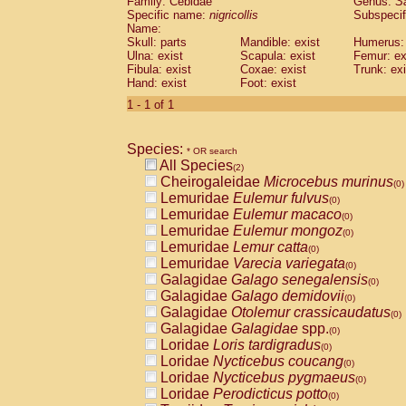
Family: Cebidae
Genus:
S
Cebidae
Saguinus midas
(0)
Specific name:
nigricollis
Subspecif
Cebidae
Saguinus mystax
(0)
Name:
Cebidae
Saguinus nigricollis
Skull: parts
Mandible: exist
(1)
Humerus: 
Cebidae
Saguinus oedipus
Ulna: exist
Scapula: exist
Femur: ex
(1)
Fibula: exist
Coxae: exist
Trunk: exi
Cebidae
Saguinus weddelli
(0)
Hand: exist
Foot: exist
Cebidae
Saguinus
spp.
(0)
Cebidae
Aotus trivirgatus
1 - 1 of 1
(0)
Cebidae
Cebus albifrons
(0)
Cebidae
Cebus apella
(0)
Species:
Cebidae
Cebus capucinus
* OR search
(0)
All Species
Cebidae
Cebus nigrivittatus
(2)
(0)
Cheirogaleidae
Microcebus murinus
Cebidae
Cebus
spp.
(0)
(0)
Lemuridae
Eulemur fulvus
Cebidae
Saimiri boliviensis
(0)
(0)
Lemuridae
Eulemur macaco
Cebidae
Saimiri sciureus
(0)
(0)
Lemuridae
Eulemur mongoz
Atelidae
Alouatta caraya
(0)
(0)
Lemuridae
Lemur catta
Atelidae
Alouatta fusca
(0)
(0)
Lemuridae
Varecia variegata
Atelidae
Alouatta seniculus
(0)
(0)
Galagidae
Galago senegalensis
Atelidae
Alouatta
spp.
(0)
(0)
Galagidae
Galago demidovii
Atelidae
Ateles belzebuth
(0)
(0)
Galagidae
Otolemur crassicaudatus
Atelidae
Ateles geoffroyi
(0)
(0)
Galagidae
Galagidae
spp.
Atelidae
Ateles paniscus
(0)
(0)
Loridae
Loris tardigradus
Atelidae
Ateles
spp.
(0)
(0)
Loridae
Nycticebus coucang
Atelidae
Lagothrix lagothricha
(0)
(0)
Loridae
Nycticebus pygmaeus
Atelidae
Lagothrix lagothricha cana
(0)
(0)
Loridae
Perodicticus potto
Pitheciidae
Cacajao calvus rubicundu
(0)