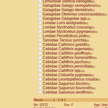
Lemuridae
Varecia variegata
(0)
Galagidae
Galago senegalensis
(0)
Galagidae
Galago demidovii
(0)
Galagidae
Otolemur crassicaudatus
(0)
Galagidae
Galagidae
spp.
(0)
Loridae
Loris tardigradus
(0)
Loridae
Nycticebus coucang
(0)
Loridae
Nycticebus pygmaeus
(0)
Loridae
Perodicticus potto
(0)
Tarsiidae
Tarsius syrichta
(0)
Cebidae
Callimico goeldii
(0)
Cebidae
Callithrix argentata
(0)
Cebidae
Callithrix geoffroyi
(0)
Cebidae
Callithrix humeralifer
(0)
Cebidae
Callithrix jacchus
(0)
Cebidae
Callithrix penicillata
(0)
Cebidae
Callithrix
spp.
(0)
Cebidae
Cebuella pygmaea
(0)
Cebidae
Leontopithecus rosalia
(0)
Cebidae
Saguinus bicolor
(0)
Cebidae
Saguinus fuscicollis
(0)
Cebidae
Saguinus geoffroyi
(0)
Cebidae
Saguinus imperator
(0)
Result-----------1 - 1 of 1
Cebidae
Saguinus labiatus
(0)
No: 02272
Sex: F
Age: Unk
Cebidae
Saguinus leucopus
(0)