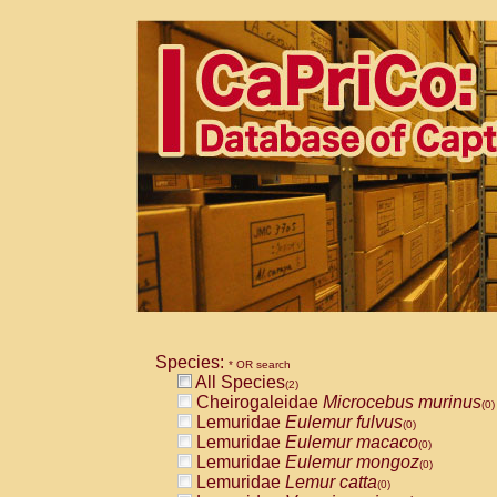
Species:
* OR search
All Species
(2)
Cheirogaleidae
Microcebus murinus
(0)
Lemuridae
Eulemur fulvus
(0)
Lemuridae
Eulemur macaco
(0)
Lemuridae
Eulemur mongoz
(0)
Lemuridae
Lemur catta
(0)