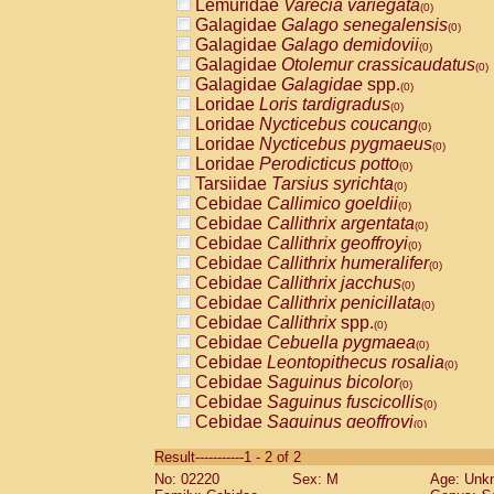
Lemuridae
Varecia variegata
(0)
Galagidae
Galago senegalensis
(0)
Galagidae
Galago demidovii
(0)
Galagidae
Otolemur crassicaudatus
(0)
Galagidae
Galagidae
spp.
(0)
Loridae
Loris tardigradus
(0)
Loridae
Nycticebus coucang
(0)
Loridae
Nycticebus pygmaeus
(0)
Loridae
Perodicticus potto
(0)
Tarsiidae
Tarsius syrichta
(0)
Cebidae
Callimico goeldii
(0)
Cebidae
Callithrix argentata
(0)
Cebidae
Callithrix geoffroyi
(0)
Cebidae
Callithrix humeralifer
(0)
Cebidae
Callithrix jacchus
(0)
Cebidae
Callithrix penicillata
(0)
Cebidae
Callithrix
spp.
(0)
Cebidae
Cebuella pygmaea
(0)
Cebidae
Leontopithecus rosalia
(0)
Cebidae
Saguinus bicolor
(0)
Cebidae
Saguinus fuscicollis
(0)
Cebidae
Saguinus geoffroyi
(0)
Cebidae
Saguinus imperator
(0)
Result-----------1 - 2 of 2
Cebidae
Saguinus labiatus
(0)
No: 02220
Sex: M
Age: Unk
Cebidae
Saguinus leucopus
(0)