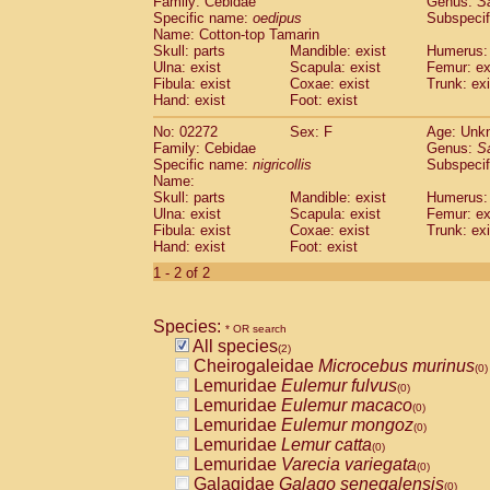
Family: Cebidae
Genus:
S
Cebidae
Saguinus midas
(0)
Specific name:
oedipus
Subspecif
Cebidae
Saguinus mystax
(0)
Name: Cotton-top Tamarin
Cebidae
Saguinus nigricollis
Skull: parts
Mandible: exist
(1)
Humerus: 
Cebidae
Saguinus oedipus
Ulna: exist
Scapula: exist
Femur: ex
(1)
Fibula: exist
Coxae: exist
Trunk: exi
Cebidae
Saguinus weddelli
(0)
Hand: exist
Foot: exist
Cebidae
Saguinus
spp.
(0)
Cebidae
Aotus trivirgatus
(0)
No: 02272
Sex: F
Age: Unk
Cebidae
Cebus albifrons
Family: Cebidae
Genus:
S
(0)
Cebidae
Cebus apella
Specific name:
nigricollis
Subspecif
(0)
Name:
Cebidae
Cebus capucinus
(0)
Skull: parts
Mandible: exist
Humerus: 
Cebidae
Cebus nigrivittatus
(0)
Ulna: exist
Scapula: exist
Femur: ex
Cebidae
Cebus
spp.
(0)
Fibula: exist
Coxae: exist
Trunk: exi
Cebidae
Saimiri boliviensis
Hand: exist
Foot: exist
(0)
Cebidae
Saimiri sciureus
(0)
1 - 2 of 2
Atelidae
Alouatta caraya
(0)
Atelidae
Alouatta fusca
(0)
Atelidae
Alouatta seniculus
Species:
(0)
* OR search
Atelidae
Alouatta
spp.
All species
(0)
(2)
Atelidae
Ateles belzebuth
Cheirogaleidae
Microcebus murinus
(0)
(0)
Atelidae
Ateles geoffroyi
Lemuridae
Eulemur fulvus
(0)
(0)
Atelidae
Ateles paniscus
Lemuridae
Eulemur macaco
(0)
(0)
Atelidae
Ateles
spp.
Lemuridae
Eulemur mongoz
(0)
(0)
Atelidae
Lagothrix lagothricha
Lemuridae
Lemur catta
(0)
(0)
Atelidae
Lagothrix lagothricha cana
Lemuridae
Varecia variegata
(0)
(0)
Pitheciidae
Cacajao calvus rubicundu
Galagidae
Galago senegalensis
(0)