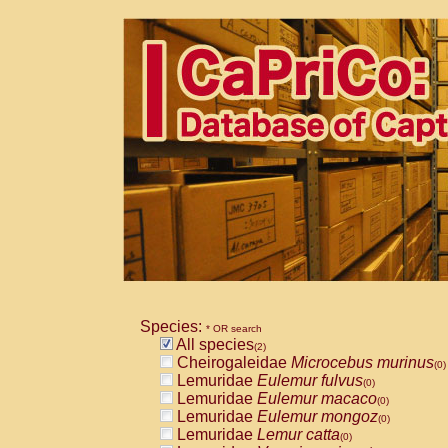
Species:
* OR search
All species
(2)
Cheirogaleidae
Microcebus murinus
(0)
Lemuridae
Eulemur fulvus
(0)
Lemuridae
Eulemur macaco
(0)
Lemuridae
Eulemur mongoz
(0)
Lemuridae
Lemur catta
(0)