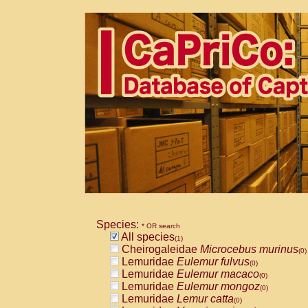
Species:
* OR search
All species
(1)
Cheirogaleidae
Microcebus murinus
(0)
Lemuridae
Eulemur fulvus
(0)
Lemuridae
Eulemur macaco
(0)
Lemuridae
Eulemur mongoz
(0)
Lemuridae
Lemur catta
(0)