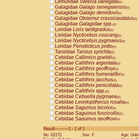
Lemuridae
Varecia variegata
(0)
Galagidae
Galago senegalensis
(0)
Galagidae
Galago demidovii
(0)
Galagidae
Otolemur crassicaudatus
(0)
Galagidae
Galagidae
spp.
(0)
Loridae
Loris tardigradus
(0)
Loridae
Nycticebus coucang
(0)
Loridae
Nycticebus pygmaeus
(0)
Loridae
Perodicticus potto
(0)
Tarsiidae
Tarsius syrichta
(0)
Cebidae
Callimico goeldii
(0)
Cebidae
Callithrix argentata
(0)
Cebidae
Callithrix geoffroyi
(0)
Cebidae
Callithrix humeralifer
(0)
Cebidae
Callithrix jacchus
(0)
Cebidae
Callithrix penicillata
(0)
Cebidae
Callithrix
spp.
(0)
Cebidae
Cebuella pygmaea
(0)
Cebidae
Leontopithecus rosalia
(0)
Cebidae
Saguinus bicolor
(0)
Cebidae
Saguinus fuscicollis
(0)
Cebidae
Saguinus geoffroyi
(0)
Cebidae
Saguinus imperator
(0)
Result-----------1 - 1 of 1
Cebidae
Saguinus labiatus
(0)
No: 02272
Sex: F
Age: Unk
Cebidae
Saguinus leucopus
(0)