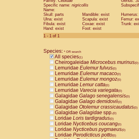
Family: Cebidae
Genus:
S
Cebidae
Saguinus midas
(0)
Specific name:
nigricollis
Subspecif
Cebidae
Saguinus mystax
(0)
Name:
Cebidae
Saguinus nigricollis
Skull: parts
Mandible: exist
(1)
Humerus: 
Cebidae
Saguinus oedipus
Ulna: exist
Scapula: exist
Femur: ex
(0)
Fibula: exist
Coxae: exist
Trunk: exi
Cebidae
Saguinus weddelli
(0)
Hand: exist
Foot: exist
Cebidae
Saguinus
spp.
(0)
Cebidae
Aotus trivirgatus
1 - 1 of 1
(0)
Cebidae
Cebus albifrons
(0)
Cebidae
Cebus apella
(0)
Species:
Cebidae
Cebus capucinus
* OR search
(0)
All species
Cebidae
Cebus nigrivittatus
(1)
(0)
Cheirogaleidae
Microcebus murinus
Cebidae
Cebus
spp.
(0)
(0)
Lemuridae
Eulemur fulvus
Cebidae
Saimiri boliviensis
(0)
(0)
Lemuridae
Eulemur macaco
Cebidae
Saimiri sciureus
(0)
(0)
Lemuridae
Eulemur mongoz
Atelidae
Alouatta caraya
(0)
(0)
Lemuridae
Lemur catta
Atelidae
Alouatta fusca
(0)
(0)
Lemuridae
Varecia variegata
Atelidae
Alouatta seniculus
(0)
(0)
Galagidae
Galago senegalensis
Atelidae
Alouatta
spp.
(0)
(0)
Galagidae
Galago demidovii
Atelidae
Ateles belzebuth
(0)
(0)
Galagidae
Otolemur crassicaudatus
Atelidae
Ateles geoffroyi
(0)
(0)
Galagidae
Galagidae
spp.
Atelidae
Ateles paniscus
(0)
(0)
Loridae
Loris tardigradus
Atelidae
Ateles
spp.
(0)
(0)
Loridae
Nycticebus coucang
Atelidae
Lagothrix lagothricha
(0)
(0)
Loridae
Nycticebus pygmaeus
Atelidae
Lagothrix lagothricha cana
(0)
(0)
Loridae
Perodicticus potto
Pitheciidae
Cacajao calvus rubicundu
(0)