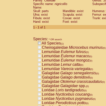
Family: Cebidae
Genus:
S
Cebidae
Saguinus midas
(0)
Specific name:
nigricollis
Subspecif
Cebidae
Saguinus mystax
(0)
Name:
Cebidae
Saguinus nigricollis
Skull: parts
Mandible: exist
(1)
Humerus: 
Cebidae
Saguinus oedipus
Ulna: exist
Scapula: exist
Femur: ex
(0)
Fibula: exist
Coxae: exist
Trunk: exi
Cebidae
Saguinus weddelli
(0)
Hand: exist
Foot: exist
Cebidae
Saguinus
spp.
(0)
Cebidae
Aotus trivirgatus
1 - 1 of 1
(0)
Cebidae
Cebus albifrons
(0)
Cebidae
Cebus apella
(0)
Species:
Cebidae
Cebus capucinus
* OR search
(0)
All Species
Cebidae
Cebus nigrivittatus
(1)
(0)
Cheirogaleidae
Microcebus murinus
Cebidae
Cebus
spp.
(0)
(0)
Lemuridae
Eulemur fulvus
Cebidae
Saimiri boliviensis
(0)
(0)
Lemuridae
Eulemur macaco
Cebidae
Saimiri sciureus
(0)
(0)
Lemuridae
Eulemur mongoz
Atelidae
Alouatta caraya
(0)
(0)
Lemuridae
Lemur catta
Atelidae
Alouatta fusca
(0)
(0)
Lemuridae
Varecia variegata
Atelidae
Alouatta seniculus
(0)
(0)
Galagidae
Galago senegalensis
Atelidae
Alouatta
spp.
(0)
(0)
Galagidae
Galago demidovii
Atelidae
Ateles belzebuth
(0)
(0)
Galagidae
Otolemur crassicaudatus
Atelidae
Ateles geoffroyi
(0)
(0)
Galagidae
Galagidae
spp.
Atelidae
Ateles paniscus
(0)
(0)
Loridae
Loris tardigradus
Atelidae
Ateles
spp.
(0)
(0)
Loridae
Nycticebus coucang
Atelidae
Lagothrix lagothricha
(0)
(0)
Loridae
Nycticebus pygmaeus
Atelidae
Lagothrix lagothricha cana
(0)
(0)
Loridae
Perodicticus potto
Pitheciidae
Cacajao calvus rubicundu
(0)