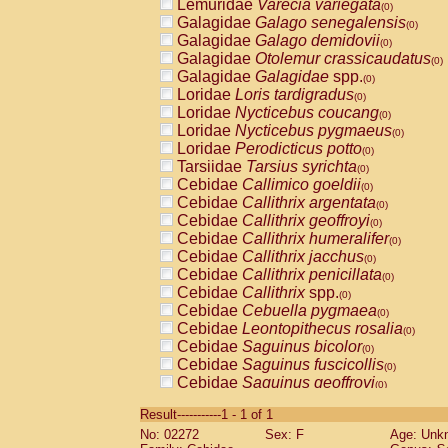
Lemuridae
Varecia variegata
(0)
Galagidae
Galago senegalensis
(0)
Galagidae
Galago demidovii
(0)
Galagidae
Otolemur crassicaudatus
(0)
Galagidae
Galagidae
spp.
(0)
Loridae
Loris tardigradus
(0)
Loridae
Nycticebus coucang
(0)
Loridae
Nycticebus pygmaeus
(0)
Loridae
Perodicticus potto
(0)
Tarsiidae
Tarsius syrichta
(0)
Cebidae
Callimico goeldii
(0)
Cebidae
Callithrix argentata
(0)
Cebidae
Callithrix geoffroyi
(0)
Cebidae
Callithrix humeralifer
(0)
Cebidae
Callithrix jacchus
(0)
Cebidae
Callithrix penicillata
(0)
Cebidae
Callithrix
spp.
(0)
Cebidae
Cebuella pygmaea
(0)
Cebidae
Leontopithecus rosalia
(0)
Cebidae
Saguinus bicolor
(0)
Cebidae
Saguinus fuscicollis
(0)
Cebidae
Saguinus geoffroyi
(0)
Cebidae
Saguinus imperator
(0)
Result-----------1 - 1 of 1
Cebidae
Saguinus labiatus
(0)
No: 02272
Sex: F
Age: Unk
Cebidae
Saguinus leucopus
(0)