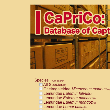
Species:
* OR search
All Species
(1)
Cheirogaleidae
Microcebus murinus
(0)
Lemuridae
Eulemur fulvus
(0)
Lemuridae
Eulemur macaco
(0)
Lemuridae
Eulemur mongoz
(0)
Lemuridae
Lemur catta
(0)