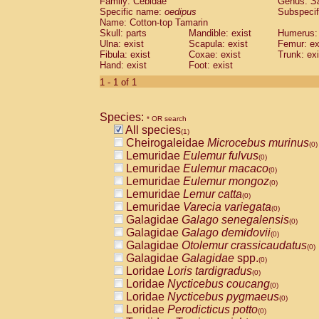
Family: Cebidae
Genus:
S
Cebidae
Saguinus midas
(0)
Specific name:
oedipus
Subspecif
Cebidae
Saguinus mystax
(0)
Name: Cotton-top Tamarin
Cebidae
Saguinus nigricollis
Skull: parts
Mandible: exist
(0)
Humerus: 
Cebidae
Saguinus oedipus
Ulna: exist
Scapula: exist
Femur: ex
(1)
Fibula: exist
Coxae: exist
Trunk: exi
Cebidae
Saguinus weddelli
(0)
Hand: exist
Foot: exist
Cebidae
Saguinus
spp.
(0)
Cebidae
Aotus trivirgatus
1 - 1 of 1
(0)
Cebidae
Cebus albifrons
(0)
Cebidae
Cebus apella
(0)
Species:
Cebidae
Cebus capucinus
* OR search
(0)
All species
Cebidae
Cebus nigrivittatus
(1)
(0)
Cheirogaleidae
Microcebus murinus
Cebidae
Cebus
spp.
(0)
(0)
Lemuridae
Eulemur fulvus
Cebidae
Saimiri boliviensis
(0)
(0)
Lemuridae
Eulemur macaco
Cebidae
Saimiri sciureus
(0)
(0)
Lemuridae
Eulemur mongoz
Atelidae
Alouatta caraya
(0)
(0)
Lemuridae
Lemur catta
Atelidae
Alouatta fusca
(0)
(0)
Lemuridae
Varecia variegata
Atelidae
Alouatta seniculus
(0)
(0)
Galagidae
Galago senegalensis
Atelidae
Alouatta
spp.
(0)
(0)
Galagidae
Galago demidovii
Atelidae
Ateles belzebuth
(0)
(0)
Galagidae
Otolemur crassicaudatus
Atelidae
Ateles geoffroyi
(0)
(0)
Galagidae
Galagidae
spp.
Atelidae
Ateles paniscus
(0)
(0)
Loridae
Loris tardigradus
Atelidae
Ateles
spp.
(0)
(0)
Loridae
Nycticebus coucang
Atelidae
Lagothrix lagothricha
(0)
(0)
Loridae
Nycticebus pygmaeus
Atelidae
Lagothrix lagothricha cana
(0)
(0)
Loridae
Perodicticus potto
Pitheciidae
Cacajao calvus rubicundu
(0)