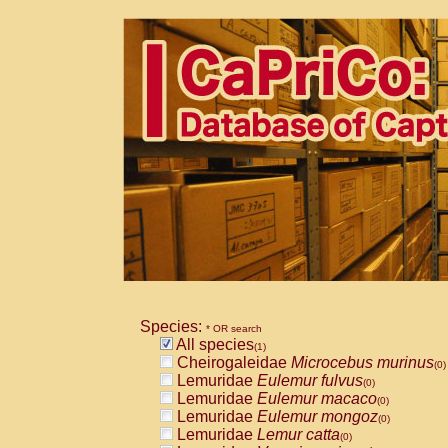
Species:
* OR search
All species
(1)
Cheirogaleidae
Microcebus murinus
(0)
Lemuridae
Eulemur fulvus
(0)
Lemuridae
Eulemur macaco
(0)
Lemuridae
Eulemur mongoz
(0)
Lemuridae
Lemur catta
(0)