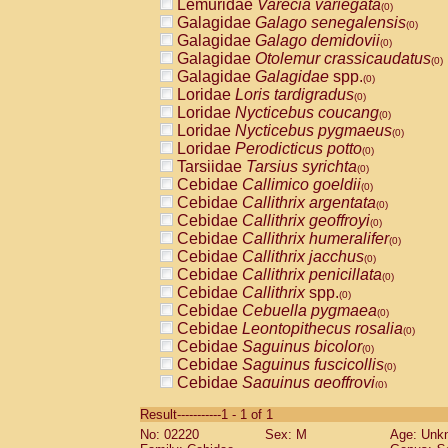
Lemuridae
Varecia variegata
(0)
Galagidae
Galago senegalensis
(0)
Galagidae
Galago demidovii
(0)
Galagidae
Otolemur crassicaudatus
(0)
Galagidae
Galagidae
spp.
(0)
Loridae
Loris tardigradus
(0)
Loridae
Nycticebus coucang
(0)
Loridae
Nycticebus pygmaeus
(0)
Loridae
Perodicticus potto
(0)
Tarsiidae
Tarsius syrichta
(0)
Cebidae
Callimico goeldii
(0)
Cebidae
Callithrix argentata
(0)
Cebidae
Callithrix geoffroyi
(0)
Cebidae
Callithrix humeralifer
(0)
Cebidae
Callithrix jacchus
(0)
Cebidae
Callithrix penicillata
(0)
Cebidae
Callithrix
spp.
(0)
Cebidae
Cebuella pygmaea
(0)
Cebidae
Leontopithecus rosalia
(0)
Cebidae
Saguinus bicolor
(0)
Cebidae
Saguinus fuscicollis
(0)
Cebidae
Saguinus geoffroyi
(0)
Cebidae
Saguinus imperator
(0)
Result-----------1 - 1 of 1
Cebidae
Saguinus labiatus
(0)
No: 02220
Sex: M
Age: Unk
Cebidae
Saguinus leucopus
(0)