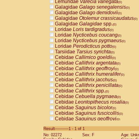
Lemuridae
Varecia variegata
(0)
Galagidae
Galago senegalensis
(0)
Galagidae
Galago demidovii
(0)
Galagidae
Otolemur crassicaudatus
(0)
Galagidae
Galagidae
spp.
(0)
Loridae
Loris tardigradus
(0)
Loridae
Nycticebus coucang
(0)
Loridae
Nycticebus pygmaeus
(0)
Loridae
Perodicticus potto
(0)
Tarsiidae
Tarsius syrichta
(0)
Cebidae
Callimico goeldii
(0)
Cebidae
Callithrix argentata
(0)
Cebidae
Callithrix geoffroyi
(0)
Cebidae
Callithrix humeralifer
(0)
Cebidae
Callithrix jacchus
(0)
Cebidae
Callithrix penicillata
(0)
Cebidae
Callithrix
spp.
(0)
Cebidae
Cebuella pygmaea
(0)
Cebidae
Leontopithecus rosalia
(0)
Cebidae
Saguinus bicolor
(0)
Cebidae
Saguinus fuscicollis
(0)
Cebidae
Saguinus geoffroyi
(0)
Cebidae
Saguinus imperator
(0)
Result-----------1 - 1 of 1
Cebidae
Saguinus labiatus
(0)
No: 02272
Sex: F
Age: Unk
Cebidae
Saguinus leucopus
(0)