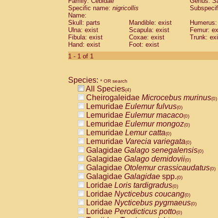
Family: Cebidae
Genus:
S
Cebidae
Saguinus midas
(0)
Specific name:
nigricollis
Subspecif
Cebidae
Saguinus mystax
(0)
Name:
Cebidae
Saguinus nigricollis
Skull: parts
Mandible: exist
(1)
Humerus: 
Cebidae
Saguinus oedipus
Ulna: exist
Scapula: exist
Femur: ex
(0)
Fibula: exist
Coxae: exist
Trunk: exi
Cebidae
Saguinus weddelli
(0)
Hand: exist
Foot: exist
Cebidae
Saguinus
spp.
(0)
Cebidae
Aotus trivirgatus
1 - 1 of 1
(0)
Cebidae
Cebus albifrons
(0)
Cebidae
Cebus apella
(0)
Species:
Cebidae
Cebus capucinus
* OR search
(0)
All Species
Cebidae
Cebus nigrivittatus
(4)
(0)
Cheirogaleidae
Microcebus murinus
Cebidae
Cebus
spp.
(0)
(0)
Lemuridae
Eulemur fulvus
Cebidae
Saimiri boliviensis
(0)
(0)
Lemuridae
Eulemur macaco
Cebidae
Saimiri sciureus
(0)
(0)
Lemuridae
Eulemur mongoz
Atelidae
Alouatta caraya
(0)
(0)
Lemuridae
Lemur catta
Atelidae
Alouatta fusca
(0)
(0)
Lemuridae
Varecia variegata
Atelidae
Alouatta seniculus
(0)
(0)
Galagidae
Galago senegalensis
Atelidae
Alouatta
spp.
(0)
(0)
Galagidae
Galago demidovii
Atelidae
Ateles belzebuth
(0)
(0)
Galagidae
Otolemur crassicaudatus
Atelidae
Ateles geoffroyi
(0)
(0)
Galagidae
Galagidae
spp.
Atelidae
Ateles paniscus
(0)
(0)
Loridae
Loris tardigradus
Atelidae
Ateles
spp.
(0)
(0)
Loridae
Nycticebus coucang
Atelidae
Lagothrix lagothricha
(0)
(0)
Loridae
Nycticebus pygmaeus
Atelidae
Lagothrix lagothricha cana
(0)
(0)
Loridae
Perodicticus potto
Pitheciidae
Cacajao calvus rubicundu
(0)