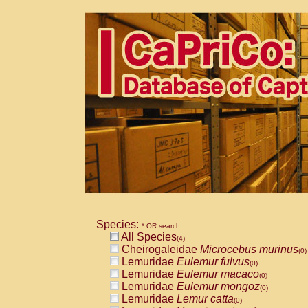
Species:
* OR search
All Species
(4)
Cheirogaleidae
Microcebus murinus
(0)
Lemuridae
Eulemur fulvus
(0)
Lemuridae
Eulemur macaco
(0)
Lemuridae
Eulemur mongoz
(0)
Lemuridae
Lemur catta
(0)