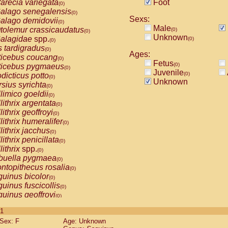
arecia variegata
Foot
(0)
alago senegalensis
(0)
Sexs:
alago demidovii
(0)
Male
tolemur crassicaudatus
(0)
(0)
Unknown
alagidae
spp.
(0)
(0)
s tardigradus
(0)
Ages:
ticebus coucang
(0)
Fetus
(0)
ticebus pygmaeus
(0)
Juvenile
(0)
dicticus potto
(0)
Unknown
rsius syrichta
(0)
limico goeldii
(0)
lithrix argentata
(0)
lithrix geoffroyi
(0)
lithrix humeralifer
(0)
lithrix jacchus
(0)
lithrix penicillata
(0)
lithrix
spp.
(0)
buella pygmaea
(0)
ntopithecus rosalia
(0)
uinus bicolor
(0)
uinus fuscicollis
(0)
uinus geoffroyi
(0)
uinus imperator
(0)
 1
uinus labiatus
(0)
Sex: F
Age: Unknown
guinus leucopus
(0)