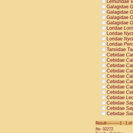
Lemuridae
V
Galagidae
G
Galagidae
G
Galagidae
O
Galagidae
G
Loridae
Lori
Loridae
Nyc
Loridae
Nyc
Loridae
Pero
Tarsiidae
Ta
Cebidae
Cal
Cebidae
Cal
Cebidae
Cal
Cebidae
Cal
Cebidae
Cal
Cebidae
Cal
Cebidae
Cal
Cebidae
Ce
Cebidae
Leo
Cebidae
Sag
Cebidae
Sag
Cebidae
Sag
Cebidae
Sag
Result-----------1 - 1 of
Cebidae
Sag
No: 02272
Cebidae
Sa