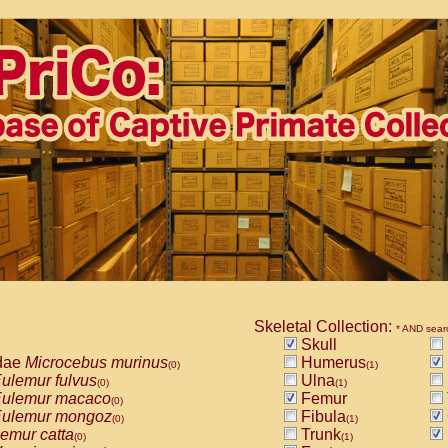
Skeletal Collection:
* AND sear
Skull
dae
Microcebus murinus
Humerus
(0)
(1)
ulemur fulvus
Ulna
(0)
(1)
ulemur macaco
Femur
(0)
ulemur mongoz
Fibula
(0)
(1)
emur catta
Trunk
(0)
(1)