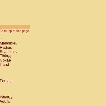
Go to top of this page.
ch
Mandible
(1)
Radius
Scapula
(1)
Tibia
(1)
Coxae
Hand
Female
Infant
(0)
Adult
(0)