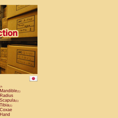
ch
Mandible
(1)
Radius
Scapula
(1)
Tibia
(1)
Coxae
Hand