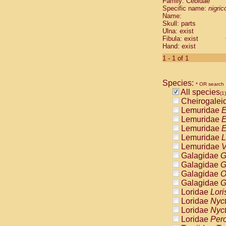
Family: Cebidae
Cebidae
Sa
Specific name:
nigrico
Cebidae
Sa
Name:
Cebidae
Sag
Skull: parts
Cebidae
Sa
Ulna: exist
Fibula: exist
Cebidae
Sag
Hand: exist
Cebidae
Sa
Cebidae
Aot
1 - 1 of 1
Cebidae
Ceb
Cebidae
Ceb
Species:
Cebidae
Ce
* OR search
All species
Cebidae
Ceb
(1)
Cheirogalei
Cebidae
Ce
Lemuridae
E
Cebidae
Sai
Lemuridae
E
Cebidae
Sai
Lemuridae
E
Atelidae
Alo
Lemuridae
L
Atelidae
Alo
Lemuridae
V
Atelidae
Alo
Galagidae
G
Atelidae
Alo
Galagidae
G
Atelidae
Ate
Galagidae
O
Atelidae
Ate
Galagidae
G
Atelidae
Ate
Loridae
Lori
Atelidae
Ate
Loridae
Nyc
Atelidae
Lag
Loridae
Nyc
Atelidae
Lag
Loridae
Pero
Pitheciidae