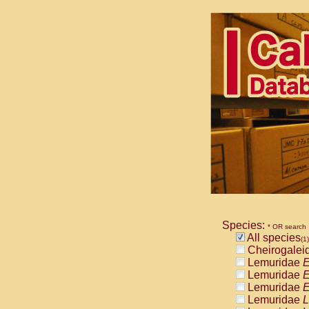
Species:
* OR search
All species
(1)
Cheirogalei
Lemuridae
E
Lemuridae
E
Lemuridae
E
Lemuridae
L