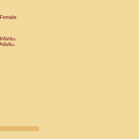
Female
Infant
(0)
Adult
(0)